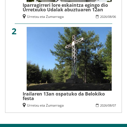
Iparragirreri lore eskaintza egingo dio
Urretxuko Udalak abuztuaren 12an
Urretxu eta Zumarraga
2026
/
08
/
06
2
Irailaren 13an ospatuko da Belokiko
festa
Urretxu eta Zumarraga
2026
/
08
/
07