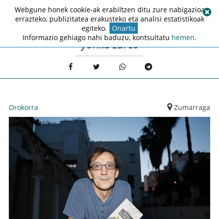
Webgune honek cookie-ak erabiltzen ditu zure nabigazioa
errazteko, publizitatea erakusteko eta analisi estatistikoak
egiteko.
Onartu
Informazio gehiago nahi baduzu, kontsultatu
hemen
.
yonka zarco
Orokorra
Zumarraga