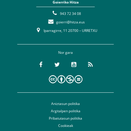
Goierriko Hitza
943 72 34 08
goierri@hitza.eus
Iparragirre, 11 20700 – URRETXU
Nor gara
Aniztasun politika
Argitalpen politika
Pribatutasun politika
Cookieak