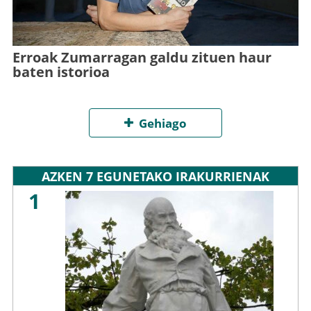
Erroak Zumarragan galdu zituen haur
baten istorioa
Gehiago
AZKEN 7 EGUNETAKO IRAKURRIENAK
1