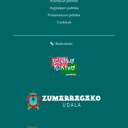
Aniztasun politika
Argitalpen politika
Pribatutasun politika
Cookieak
Babesleak: