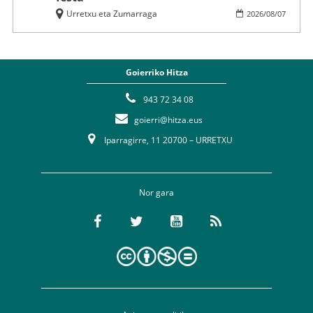
Urretxu eta Zumarraga
2026
/
08
/
07
Goierriko Hitza
943 72 34 08
goierri@hitza.eus
Iparragirre, 11 20700 – URRETXU
Nor gara