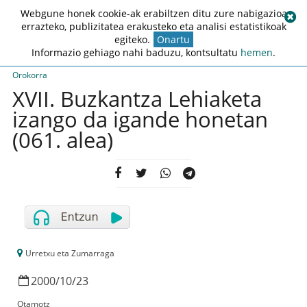
Webgune honek cookie-ak erabiltzen ditu zure nabigazioa
errazteko, publizitatea erakusteko eta analisi estatistikoak
egiteko.
Onartu
Informazio gehiago nahi baduzu, kontsultatu
hemen
.
Orokorra
XVII. Buzkantza Lehiaketa
izango da igande honetan
(061. alea)
Urretxu eta Zumarraga
2000
/
10
/
23
Otamotz