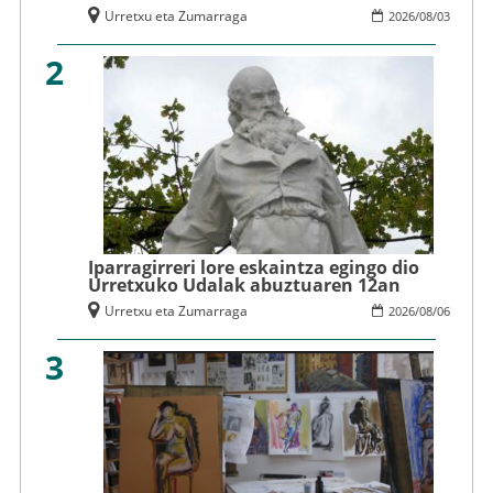
Urretxu eta Zumarraga
2026
/
08
/
03
2
Iparragirreri lore eskaintza egingo dio
Urretxuko Udalak abuztuaren 12an
Urretxu eta Zumarraga
2026
/
08
/
06
3