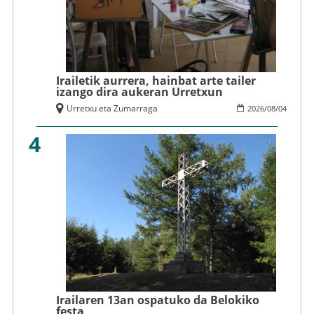
Irailetik aurrera, hainbat arte tailer
izango dira aukeran Urretxun
Urretxu eta Zumarraga
2026
/
08
/
04
4
Irailaren 13an ospatuko da Belokiko
festa