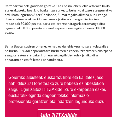
Partehartzaileek igandean goizeko 11ak baino lehen lehiaketarako bikilo
eta erakusteko bost kilo buzkantza aurkeztu beharko dituzte etaeguerdiko
ordu bata inguruan Aitor Gabilondo, Zumarragako alkatea,buru izango
duen epaimahaiak saridunen izenak jakitera emango ditu.Aurten
irabazleak 50.000 pezeta, saria eta prentsan iragarkiaeramango ditu,
bigarrenak 50.000 pezeta eta aurkezpen onena egitenduenak 30.000
pezeta.
Baina Busca Isusiren omenezko hau ez da lehiaketa hutsa,antolatzaileen
helburua Euskadi enparantzara hurbiltzen direneibuzkantzaren ekoizpena
ezagutaraztea ere baita. Horretarakoargibide-taulak jarriko dira
enparantzan eta foiletoak banatukodira.
Goierriko albisteak euskaraz, libre eta kalitatez jaso
nahi dituzu?
Horretarako zure babesa ezinbestekoa
zaigu. Egin zaitez HITZAkide!
Zure ekarpenari esker,
euskaratik eginda dagoen tokiko informazio
profesionala garatzen eta indartzen lagunduko duzu.
Egin HITZAkide