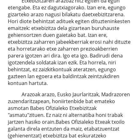
Etxebizitzaren arazoaz hitz egiten da egun
etengabe. Eta ez dagutxiagorako. Izan ere, egungo
gizarteko arazo nagusi bilakatu daetxebizitzarena.
Hori diote behintzat adituek egiten dituzteninkesten
emaitzek: etxebizitza dela gizartean buruhauste
gehiensortzen duen gaietako bat. Izan ere,
etxebizitza zaharren jabeekberriak erosi nahi dituzte
eta horretarako etxe zaharren prezioakberrien
parera igotzen ari dira. Igo eta igo. Badirudi dena
igotzendela soldatak izan ezik. Eta horrela, niri
behintzat, ez zaizkitkontuak ateratzen, egungo
gazteen lan egoera eta baldintzak zeintzukdiren
kontuan hartuta.
Arazoak arazo, Eusko Jaurlaritzak, Madrazoren
zuzendaritzapean, honiirtenbide bat emateko
asmotan Babes Ofizialeko Etxebizitzak
"asmatu"zituen. Ez naiz ni alternatiba honi trabak
jartzen hasiko orain.Babes Ofizialeko Etxeak txoilo
galanta direla entzuten da maiz, etabatzuentzat
(gehienentzat) etxebizitza bat eskuratzeko