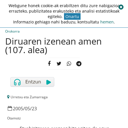
Webgune honek cookie-ak erabiltzen ditu zure nabigazioa
errazteko, publizitatea erakusteko eta analisi estatistikoak
egiteko.
Onartu
Informazio gehiago nahi baduzu, kontsultatu
hemen
.
Orokorra
Diruaren izenean amen
(107. alea)
Urretxu eta Zumarraga
2005
/
05
/
23
Otamotz