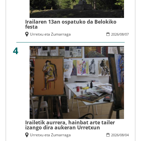
Irailaren 13an ospatuko da Belokiko
festa
Urretxu eta Zumarraga
2026
/
08
/
07
4
Irailetik aurrera, hainbat arte tailer
izango dira aukeran Urretxun
Urretxu eta Zumarraga
2026
/
08
/
04