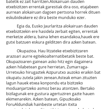
batetik ez zait harritzen.Alokairuan dauden
etxebizitzen errentak garestiak dira oso, etajabeen
aurrean alokairuan dagoen pertsona horrek dituen
eskubideakere ez dira beste munduko ezer.
Egia da, Eusko Jaurlaritza alokairuan dauden
etxebizitzekin ere hasidela zerbait egiten, errentak
merketze aldera, baina lehen esandakoa,hauek ere
gutxi batzuen eskura gelditzen dira azken batean.
Okupazioa. Hau litzateke etxebizitzaren
arazoari aurre egitekoalternatibetatik beste bat.
Okupazioaren gainean asko hitz egin dagainera
azken hilabetean gure herrietan, Zumarraga-
Urretxuko hirugaztek Aizpurutxo auzoko eraikin bat
okupatu zutela jakin zenean.Asteak eman zituzten
lagun hauek etxea konpondu eta bizitzeko
moduanjartzeko asmoz berau atontzen. Bertako
bizilagunak ere gustura agertuziren gazte hauen
ekimenarekin. Azken batean, Gipuzkoako
ForuAldundiak hainbeste urtetan itxita