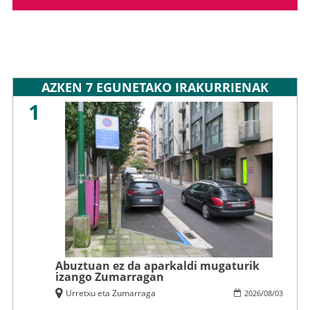
AZKEN 7 EGUNETAKO IRAKURRIENAK
1
Abuztuan ez da aparkaldi mugaturik
izango Zumarragan
Urretxu eta Zumarraga
2026
/
08
/
03