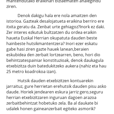
mantendutako eraikinari biziaematen ahalegindu
ziren.
Denok dakigu hala ere nola amaitzen den
istorioa. Gazteak desalojatueta eraikina berriro ere
itxita geratu da. Zenbat urte gehiagoz?Inork ez daki.
Zer interes ezkutuk bultzatzen du ordea eraikin
haueta Euskal Herrian okupatuta dauden beste
hainbeste hutsikmantentzera? Inori ezer eskatu
gabe hasi ziren gazte hauek lanean,beraien
eskubidea den zerbait lortzearren, beno, hori dio
behintzatespainiar konstituzioak, denok daukagula
etxebizitza duin batedukitzeko aukera (nahiz eta hau
25 metro koadrokoa izan).
Hutsik dauden etxebizitzen kontuarekin
jarraituz, gure herrietan erehutsik dauden pisu asko
daude. Horiek jendearen eskura jarriz gero,seguru
herrian etxebizitzaren inguruan dagoen arazoa
zerbaitbehintzat hobetuko zela. Ba al daukate bi
udalek honen gaineanzerbait egiteko asmorik?