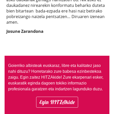
daukadanez nirearekin konformatu beharko duteta
bien bitartean bada-ezpada ere hasi naiz betirako
pobreizango naizela pentsatzen… Diruaren izenean
amen.
Josune Zarandona
Goierriko albisteak euskaraz, libre eta kalitatez jaso
nahi dituzu?
Horretarako zure babesa ezinbestekoa
zaigu. Egin zaitez HITZAkide!
Zure ekarpenari esker,
euskaratik eginda dagoen tokiko informazio
profesionala garatzen eta indartzen lagunduko duzu.
Egin HITZAkide