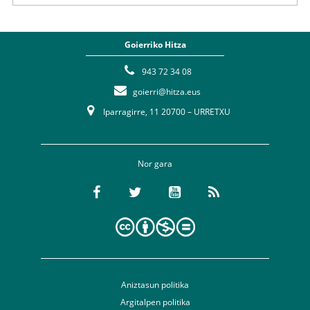
Goierriko Hitza
943 72 34 08
goierri@hitza.eus
Iparragirre, 11 20700 – URRETXU
Nor gara
Aniztasun politika
Argitalpen politika