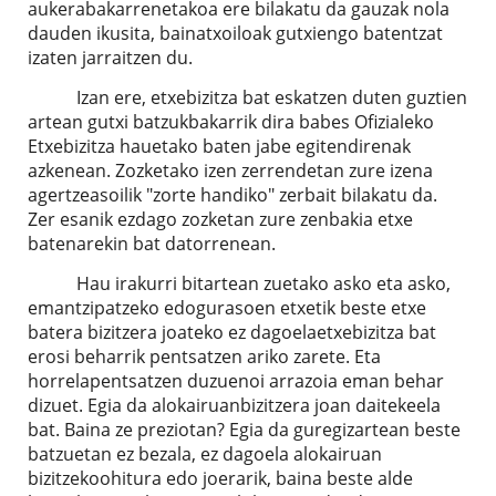
aukerabakarrenetakoa ere bilakatu da gauzak nola
dauden ikusita, bainatxoiloak gutxiengo batentzat
izaten jarraitzen du.
Izan ere, etxebizitza bat eskatzen duten guztien
artean gutxi batzukbakarrik dira babes Ofizialeko
Etxebizitza hauetako baten jabe egitendirenak
azkenean. Zozketako izen zerrendetan zure izena
agertzeasoilik "zorte handiko" zerbait bilakatu da.
Zer esanik ezdago zozketan zure zenbakia etxe
batenarekin bat datorrenean.
Hau irakurri bitartean zuetako asko eta asko,
emantzipatzeko edogurasoen etxetik beste etxe
batera bizitzera joateko ez dagoelaetxebizitza bat
erosi beharrik pentsatzen ariko zarete. Eta
horrelapentsatzen duzuenoi arrazoia eman behar
dizuet. Egia da alokairuanbizitzera joan daitekeela
bat. Baina ze preziotan? Egia da guregizartean beste
batzuetan ez bezala, ez dagoela alokairuan
bizitzekoohitura edo joerarik, baina beste alde