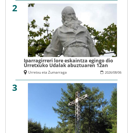
2
Iparragirreri lore eskaintza egingo dio
Urretxuko Udalak abuztuaren 12an
Urretxu eta Zumarraga
2026
/
08
/
06
3