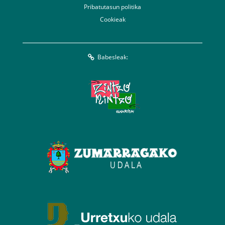
Pribatutasun politika
Cookieak
Babesleak: