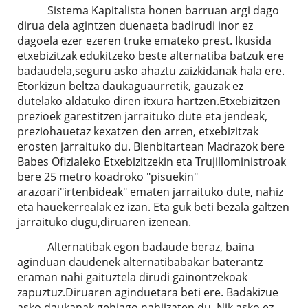
Sistema Kapitalista honen barruan argi dago
dirua dela agintzen duenaeta badirudi inor ez
dagoela ezer ezeren truke emateko prest. Ikusida
etxebizitzak edukitzeko beste alternatiba batzuk ere
badaudela,seguru asko ahaztu zaizkidanak hala ere.
Etorkizun beltza daukaguaurretik, gauzak ez
dutelako aldatuko diren itxura hartzen.Etxebizitzen
prezioek garestitzen jarraituko dute eta jendeak,
preziohauetaz kexatzen den arren, etxebizitzak
erosten jarraituko du. Bienbitartean Madrazok bere
Babes Ofizialeko Etxebizitzekin eta Trujilloministroak
bere 25 metro koadroko "pisuekin"
arazoari"irtenbideak" ematen jarraituko dute, nahiz
eta hauekerrealak ez izan. Eta guk beti bezala galtzen
jarraituko dugu,diruaren izenean.
Alternatibak egon badaude beraz, baina
aginduan daudenek alternatibabakar baterantz
eraman nahi gaituztela dirudi gainontzekoak
zapuztuz.Diruaren aginduetara beti ere. Badakizue
asko daukanak gehiago nahiizaten du. Nik asko ez