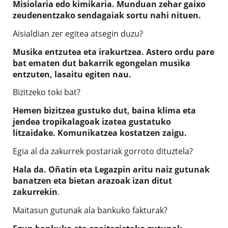
Misiolaria edo kimikaria. Munduan zehar gaixo
zeudenentzako sendagaiak sortu nahi nituen.
Aisialdian zer egitea atsegin duzu?
Musika entzutea eta irakurtzea. Astero ordu pare
bat ematen dut bakarrik egongelan musika
entzuten, lasaitu egiten nau.
Bizitzeko toki bat?
Hemen bizitzea gustuko dut, baina klima eta
jendea tropikalagoak izatea gustatuko
litzaidake. Komunikatzea kostatzen zaigu.
Egia al da zakurrek postariak gorroto dituztela?
Hala da. Oñatin eta Legazpin aritu naiz gutunak
banatzen eta bietan arazoak izan ditut
zakurrekin
.
Maitasun gutunak ala bankuko fakturak?