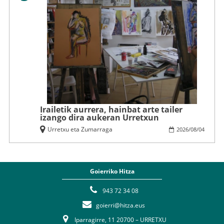
Irailetik aurrera, hainbat arte tailer
izango dira aukeran Urretxun
Urretxu eta Zumarraga
2026
/
08
/
04
Goierriko Hitza
943 72 34 08
goierri@hitza.eus
Iparragirre, 11 20700 – URRETXU