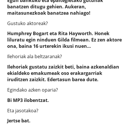
Egun bankuko eta epaitegietako gutunak
banatzen ditugu gehien. Aukeran,
maitasunezkoak banatzea nahiago!
Gustuko aktoreak?
Humphrey Bogart eta Rita Hayworth. Honek
liluratu egin ninduen Gilda filmean. Ez zen aktore
ona, baina 16 urterekin ikusi nuen…
Ilehoriak ala beltzaranak?
Ilehoriak gustatu zaizkit beti, baina azkenaldian
ekialdeko emakumeak oso erakargarriak
iruditzen zaizkit. Edertasun barea dute.
Egindako azken oparia?
Bi MP3 ilobentzat.
Eta jasotakoa?
Jertse bat.