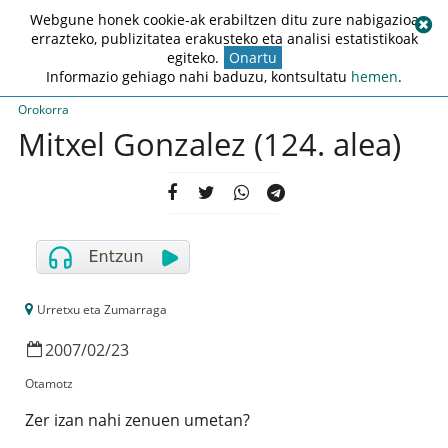
Webgune honek cookie-ak erabiltzen ditu zure nabigazioa
errazteko, publizitatea erakusteko eta analisi estatistikoak
egiteko.
Onartu
Informazio gehiago nahi baduzu, kontsultatu
hemen
.
Orokorra
Mitxel Gonzalez (124. alea)
Urretxu eta Zumarraga
2007
/
02
/
23
Otamotz
Zer izan nahi zenuen umetan?