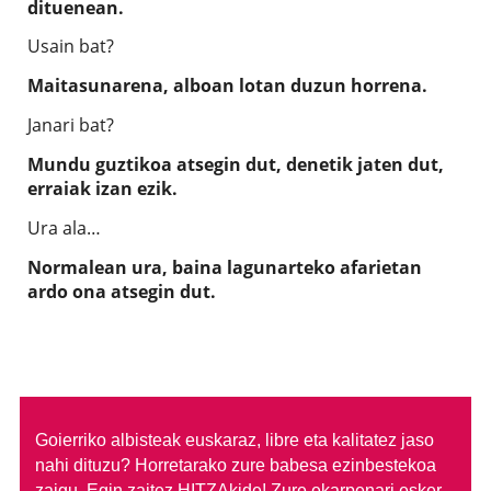
dituenean.
Usain bat?
Maitasunarena, alboan lotan duzun horrena.
Janari bat?
Mundu guztikoa atsegin dut, denetik jaten dut,
erraiak izan ezik.
Ura ala…
Normalean ura, baina lagunarteko afarietan
ardo ona atsegin dut.
Goierriko albisteak euskaraz, libre eta kalitatez jaso
nahi dituzu?
Horretarako zure babesa ezinbestekoa
zaigu. Egin zaitez HITZAkide!
Zure ekarpenari esker,