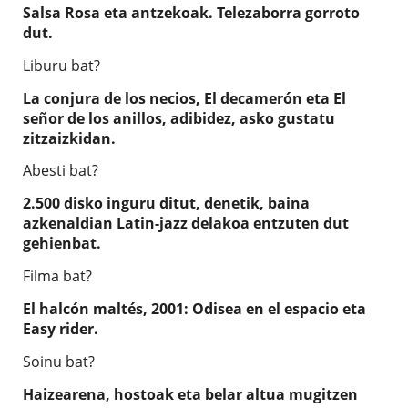
Salsa Rosa eta antzekoak. Telezaborra gorroto
dut.
Liburu bat?
La conjura de los necios, El decamerón eta El
señor de los anillos, adibidez, asko gustatu
zitzaizkidan.
Abesti bat?
2.500 disko inguru ditut, denetik, baina
azkenaldian Latin-jazz delakoa entzuten dut
gehienbat.
Filma bat?
El halcón maltés, 2001: Odisea en el espacio eta
Easy rider.
Soinu bat?
Haizearena, hostoak eta belar altua mugitzen