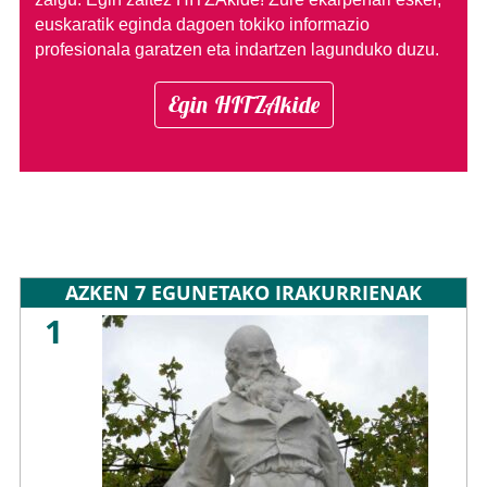
euskaratik eginda dagoen tokiko informazio
profesionala garatzen eta indartzen lagunduko duzu.
Egin HITZAkide
AZKEN 7 EGUNETAKO IRAKURRIENAK
1