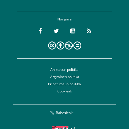
Nor gara
Aniztasun politika
Argitalpen politika
Pribatutasun politika
Cookieak
Babesleak: