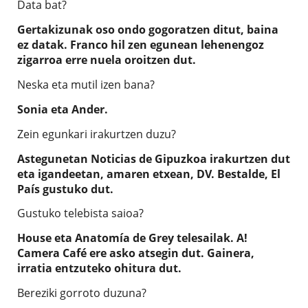
Data bat?
Gertakizunak oso ondo gogoratzen ditut, baina
ez datak. Franco hil zen egunean lehenengoz
zigarroa erre nuela oroitzen dut.
Neska eta mutil izen bana?
Sonia eta Ander.
Zein egunkari irakurtzen duzu?
Astegunetan Noticias de Gipuzkoa irakurtzen dut
eta igandeetan, amaren etxean, DV. Bestalde, El
País gustuko dut.
Gustuko telebista saioa?
House eta Anatomía de Grey telesailak. A!
Camera Café ere asko atsegin dut. Gainera,
irratia entzuteko ohitura dut.
Bereziki gorroto duzuna?