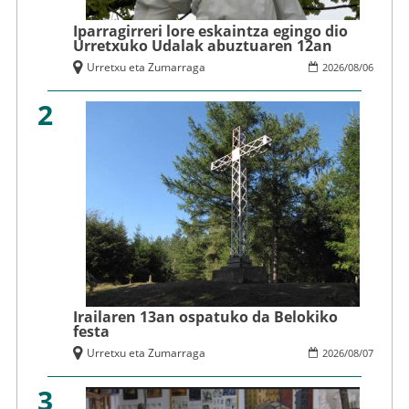
Iparragirreri lore eskaintza egingo dio
Urretxuko Udalak abuztuaren 12an
Urretxu eta Zumarraga
2026
/
08
/
06
2
Irailaren 13an ospatuko da Belokiko
festa
Urretxu eta Zumarraga
2026
/
08
/
07
3