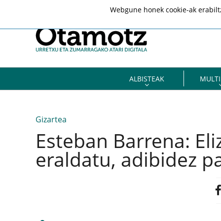
Webgune honek cookie-ak erabiltze
ALBISTEAK
MULTI
Gizartea
Esteban Barrena: Eli
eraldatu, adibidez p