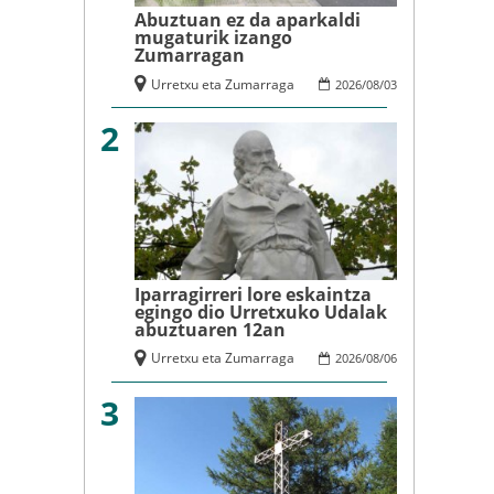
Abuztuan ez da aparkaldi
mugaturik izango
Zumarragan
Urretxu eta Zumarraga
2026
/
08
/
03
2
Iparragirreri lore eskaintza
egingo dio Urretxuko Udalak
abuztuaren 12an
Urretxu eta Zumarraga
2026
/
08
/
06
3