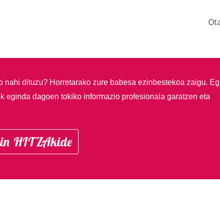
Ot
so nahi dituzu?
Horretarako zure babesa ezinbestekoa zaigu. Eg
ik eginda dagoen tokiko informazio profesionala garatzen eta
in HITZAkide