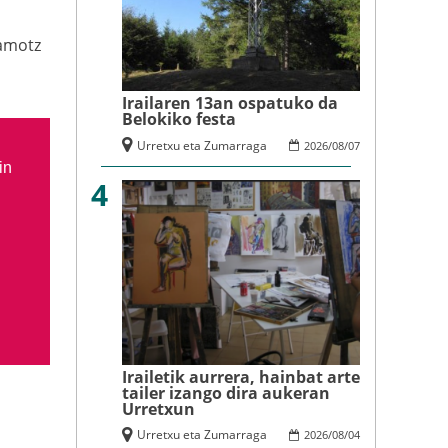
amotz
Irailaren 13an ospatuko da
Belokiko festa
Urretxu eta Zumarraga
2026
/
08
/
07
in
4
Irailetik aurrera, hainbat arte
tailer izango dira aukeran
Urretxun
Urretxu eta Zumarraga
2026
/
08
/
04