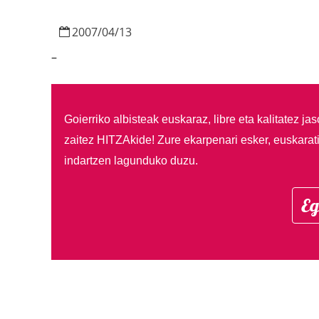
2007
/
04
/
13
–
Goierriko albisteak euskaraz, libre eta kalitatez ja
zaitez HITZAkide!
Zure ekarpenari esker, euskarat
indartzen lagunduko duzu.
Eg