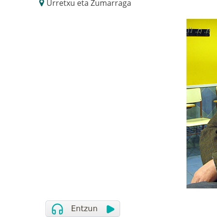
Urretxu eta Zumarraga