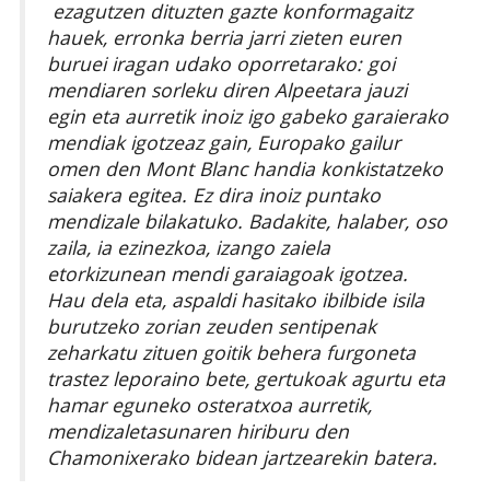
ezagutzen dituzten gazte konformagaitz
hauek, erronka berria jarri zieten euren
buruei iragan udako oporretarako: goi
mendiaren sorleku diren Alpeetara jauzi
egin eta aurretik inoiz igo gabeko garaierako
mendiak igotzeaz gain, Europako gailur
omen den Mont Blanc handia konkistatzeko
saiakera egitea. Ez dira inoiz puntako
mendizale bilakatuko. Badakite, halaber, oso
zaila, ia ezinezkoa, izango zaiela
etorkizunean mendi garaiagoak igotzea.
Hau dela eta, aspaldi hasitako ibilbide isila
burutzeko zorian zeuden sentipenak
zeharkatu zituen goitik behera furgoneta
trastez leporaino bete, gertukoak agurtu eta
hamar eguneko osteratxoa aurretik,
mendizaletasunaren hiriburu den
Chamonixerako bidean jartzearekin batera.