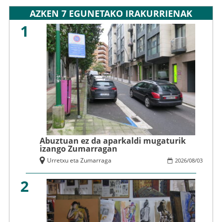
AZKEN 7 EGUNETAKO IRAKURRIENAK
1
Abuztuan ez da aparkaldi mugaturik
izango Zumarragan
Urretxu eta Zumarraga
2026
/
08
/
03
2