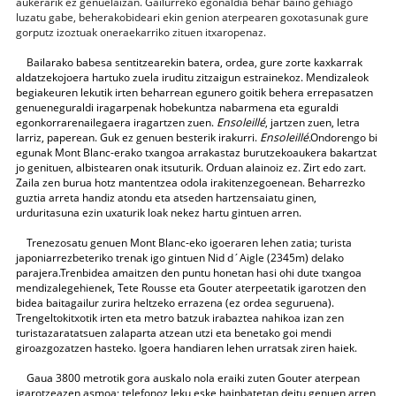
aukerarik ez genuelaizan. Gailurreko egonaldia behar baino gehiago
luzatu gabe, beherakobideari ekin genion aterpearen goxotasunak gure
gorputz izoztuak oneraekarriko zituen itxaropenaz.
Bailarako
babesa sentitzearekin batera, ordea, gure zorte kaxkarrak
aldatzekojoera hartuko zuela iruditu zitzaigun estrainekoz. Mendizaleok
begiakeuren lekutik irten beharrean egunero goitik behera errepasatzen
genueneguraldi iragarpenak hobekuntza nabarmena eta eguraldi
egonkorrarenailegaera iragartzen zuen.
Ensoleillé
, jartzen zuen, letra
larriz, paperean. Guk ez genuen besterik irakurri.
Ensoleillé
.Ondorengo bi
egunak Mont Blanc-erako txangoa arrakastaz burutzekoaukera bakartzat
jo genituen, albistearen onak itsuturik. Orduan alainoiz ez. Zirt edo zart.
Zaila zen burua hotz mantentzea odola irakitenzegoenean. Beharrezko
guztia arreta handiz atondu eta atseden hartzensaiatu ginen,
urduritasuna ezin uxaturik loak nekez hartu gintuen arren.
T
renezosatu genuen Mont Blanc-eko igoeraren lehen zatia; turista
japoniarrezbeteriko trenak igo gintuen Nid d´Aigle (2345m) delako
parajera.Trenbidea amaitzen den puntu honetan hasi ohi dute txangoa
mendizalegehienek, Tete Rousse eta Gouter aterpeetatik igarotzen den
bidea baitagailur zurira heltzeko errazena (ez ordea seguruena).
Trengeltokitxotik irten eta metro batzuk irabaztea nahikoa izan zen
turistazaratatsuen zalaparta atzean utzi eta benetako goi mendi
giroazgozatzen hasteko. Igoera handiaren lehen urratsak ziren haiek.
Gaua
3800 metrotik gora auskalo nola eraiki zuten Gouter aterpean
igarotzeazen asmoa; telefonoz leku eske hainbatetan deitu genuen arren,