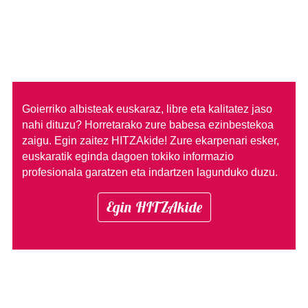
Goierriko albisteak euskaraz, libre eta kalitatez jaso
nahi dituzu?
Horretarako zure babesa ezinbestekoa
zaigu. Egin zaitez HITZAkide!
Zure ekarpenari esker,
euskaratik eginda dagoen tokiko informazio
profesionala garatzen eta indartzen lagunduko duzu.
Egin HITZAkide