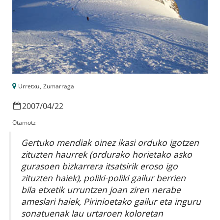
Urretxu
,
Zumarraga
2007
/
04
/
22
Otamotz
Gertuko mendiak oinez ikasi orduko igotzen
zituzten haurrek (ordurako horietako asko
gurasoen bizkarrera itsatsirik eroso igo
zituzten haiek), poliki-poliki gailur berrien
bila etxetik urruntzen joan ziren nerabe
ameslari haiek, Pirinioetako gailur eta inguru
sonatuenak lau urtaroen koloretan