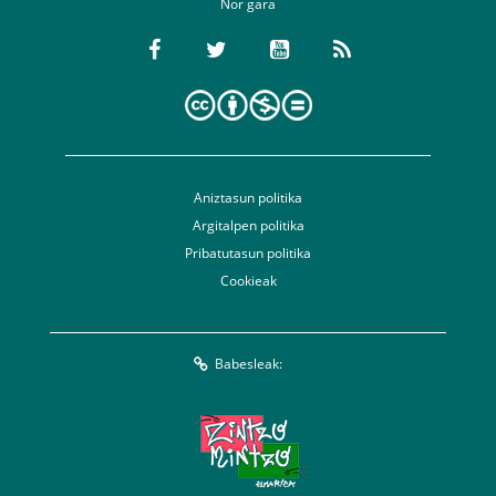
Nor gara
Aniztasun politika
Argitalpen politika
Pribatutasun politika
Cookieak
Babesleak: