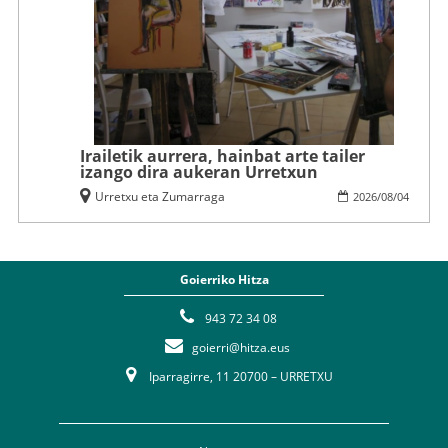
Irailetik aurrera, hainbat arte tailer
izango dira aukeran Urretxun
Urretxu eta Zumarraga
2026
/
08
/
04
Goierriko Hitza
943 72 34 08
goierri@hitza.eus
Iparragirre, 11 20700 – URRETXU