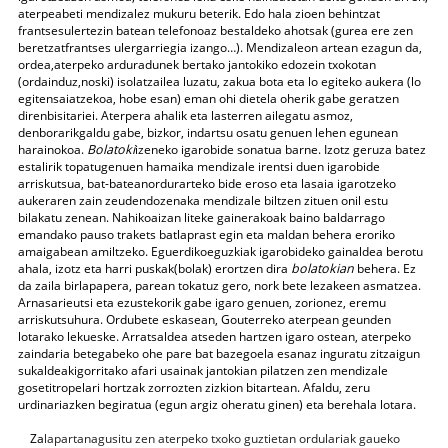
aterpeabeti mendizalez mukuru beterik. Edo hala zioen behintzat
frantsesulertezin batean telefonoaz bestaldeko ahotsak (gurea ere zen
beretzatfrantses ulergarriegia izango…). Mendizaleon artean ezagun da,
ordea,aterpeko arduradunek bertako jantokiko edozein txokotan
(ordainduz,noski) isolatzailea luzatu, zakua bota eta lo egiteko aukera (lo
egitensaiatzekoa, hobe esan) eman ohi dietela oherik gabe geratzen
direnbisitariei. Aterpera ahalik eta lasterren ailegatu asmoz,
denborarikgaldu gabe, bizkor, indartsu osatu genuen lehen egunean
harainokoa.
Bolatoki
izeneko igarobide sonatua barne. Izotz geruza batez
estalirik topatugenuen hamaika mendizale irentsi duen igarobide
arriskutsua, bat-bateanordurarteko bide eroso eta lasaia igarotzeko
aukeraren zain zeudendozenaka mendizale biltzen zituen onil estu
bilakatu zenean. Nahikoaizan liteke gainerakoak baino baldarrago
emandako pauso trakets batlaprast egin eta maldan behera eroriko
amaigabean amiltzeko. Eguerdikoeguzkiak igarobideko gainaldea berotu
ahala, izotz eta harri puskak(bolak) erortzen dira
bolatokian
behera. Ez
da zaila birlapapera, parean tokatuz gero, nork bete lezakeen asmatzea.
Arnasarieutsi eta ezustekorik gabe igaro genuen, zorionez, eremu
arriskutsuhura. Ordubete eskasean, Gouterreko aterpean geunden
lotarako lekueske. Arratsaldea atseden hartzen igaro ostean, aterpeko
zaindaria betegabeko ohe pare bat bazegoela esanaz inguratu zitzaigun
sukaldeakigorritako afari usainak jantokian pilatzen zen mendizale
gosetitropelari hortzak zorrozten zizkion bitartean. Afaldu, zeru
urdinariazken begiratua (egun argiz oheratu ginen) eta berehala lotara.
Za
lapartanagusitu zen aterpeko txoko guztietan ordulariak gaueko