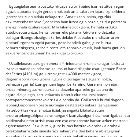
Egutegiakartean abuztuko hiruzpalau orri baino isuri ez zituen egun
eguzkitsubatean egin genuen noizbait amaituko zen itxura izpi txikiena
igortzenez zuen bidaia nekagarria. Amaitu zen, baina, eguzkia
ezkutatzenhasterako. “Joanekoa hain luzea egin bazait, ez dut pentsatu
ere eginnahi itzulerakoan”. Mila kilometrotik gora, hamabi orduko
autobideoturuntza. Irentsi beharreko platera. Girora moldatzeko
baliagarriizango zitzaigun Ecrins delako Alpeetako menditzarraren
oineanfurgoneta egoki paratu, gose handirik gabe, gure burua
behartzetikgertu, zerbait irentsi eta zeharo akiturik, loak hartu gintuen
zakuarenberotasunean hankak luzatu orduko.
Uztailekoasteburu gehienetan Pirinioetako hirumilako ugari bisitatu
izanakemandako indarraz, zailtasun handirik gabe osatu genuen Barre
desEcrins (4101 m) gailurretik gertu, 4000 metrotik gora,
dagoenleporainoko igoera. Eguraldi zoragarria (izugarri hotza,
bainazoragarria) izan genuen lagun bertaraino. Garaiera horretan,
ordea,minutu gutxiren buruan aldatzeko aparteko gaitasuna du
eguraldiak;alegia, zeru oskarbia izatetik elur erauntsi baten
hatzaparretanerortzeko arriskua handia da. Gailurretik hurbil dagoen
lepoan,txaponaren beste aurpegia dastatzeko aukera izan genuen.
Haizebortitzak eta lainotza itxiak jasangaitz bilakatu zuten
ordurartekoeguzkipean eramangarri izan zitzaigun hotz neurrigabea, eta
baldintzahaietan arriskutsua zen oso ertz zorrotz hartan azken metroak
egitensaiatzea. Esku hutsik, gure buruei hartutako erabakia erabaki
balekobakarra zela sinestarazi nahian, maldan behera abiatu ginen
kontuhandiz, aurretik emandako urrats bakoitza deseginez. Ingurune