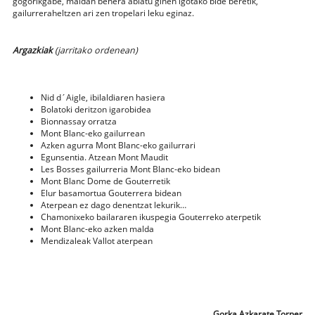
gogorikgabe, maldan behera abiatu ginen igotako bide beretik,
gailurreraheltzen ari zen tropelari leku eginaz.
Argazkiak
(jarritako ordenean)
Nid d´Aigle, ibilaldiaren hasiera
Bolatoki deritzon igarobidea
Bionnassay orratza
Mont Blanc-eko gailurrean
Azken agurra Mont Blanc-eko gailurrari
Egunsentia. Atzean Mont Maudit
Les Bosses gailurreria Mont Blanc-eko bidean
Mont Blanc Dome de Gouterretik
Elur basamortua Gouterrera bidean
Aterpean ez dago denentzat lekurik…
Chamonixeko bailararen ikuspegia Gouterreko aterpetik
Mont Blanc-eko azken malda
Mendizaleak Vallot aterpean
Gorka Azkarate Torner