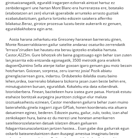
girotuaizanagatik, eguraldi iragarpen ezkorrak aintzat hartuz ez
zenbideragarri une hartan Mont Blanc-era hurreratzea ere, botatako
(etabotatzen ari zen) elurrak igoerabide arrunteko arrasto guztiak
ezabatubaitzituen, gailurra lortzeko edozein saiakera alferriko
bilakatuz.Beraz, girotze prozesua luzatu beste aukerarik ez genuen,
eguraldiakhobera egin arte.
Aosta
harana zeharkatu eta Gresoney haranean barneratu ginen,
Monte Rosaerraldoiaren gailur satelite andanaz osaturiko zerrendatik
“erraza”zirudien bat hautatu eta berau igotzeko erabakia hartuta.
Castor,4225m. Gure bihotzek ohi baina gogotsuago egin behar izan zuten
lan,jesarrita edo entzanda egonagatik, 3500 metrotik gora eraikirik
dagoenQuintino Sella aterpe italiar goxoan igaro genuen gau motz bezain
hotzhartan. Goizean, sorpresa, zeru izarrez josia! Pozik abiatu
ginenglaziarrean gora, indartsu. Ordubeteko ibilaldia osatu baino
lehen,ordea, txarrerako bilakaera bizkorra jasan zuen beste behin ere,
minutugutxiren buruan, eguraldiak. Kokaleku eta data ezberdinak.
Istorioberbera. Finean, bazitekeen hura izatea gure patua. Hortzak estutu
etahaize bortitzak aurpegira jaurtitzen zizkigun elur maluta
izoztuaksaihestu ezinean, Castor mendiaren gailurra behar zuen muino
bateraheldu ginela iragarri zigun GPSak, honen koordenatu eta altuera
datueimen eginez, bederen. Edozein puntu, gailur, zulo, txoko, izan ahal
zenkokapen hura, baina ez du merezi une honetan amerikarren
sateliteorozelatarien datuak islatzen dituen gailuaren
fidagarritasunazalantzan jartzen hastea… Esan gabe doa gailurrak egun
oskarbi bateaneskaintzen duen ikuspegi amestua imaginatu beste