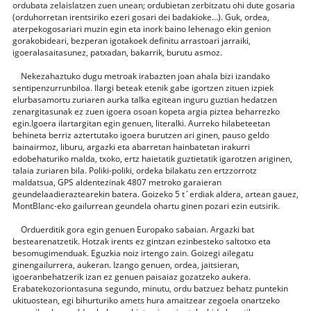
ordubata zelaislatzen zuen unean; ordubietan zerbitzatu ohi dute gosaria
(orduhorretan irentsiriko ezeri gosari dei badakioke…). Guk, ordea,
aterpekogosariari muzin egin eta inork baino lehenago ekin genion
gorakobideari, bezperan igotakoek definitu arrastoari jarraiki,
igoeralasaitasunez, patxadan, bakarrik, burutu asmoz.
N
ekezahaztuko dugu metroak irabazten joan ahala bizi izandako
sentipenzurrunbiloa. Ilargi beteak etenik gabe igortzen zituen izpiek
elurbasamortu zuriaren aurka talka egitean inguru guztian hedatzen
zenargitasunak ez zuen igoera osoan kopeta argia piztea beharrezko
egin.Igoera ilartargitan egin genuen, literalki. Aurreko hilabeteetan
behineta berriz aztertutako igoera burutzen ari ginen, pauso geldo
bainairmoz, liburu, argazki eta abarretan hainbatetan irakurri
edobehaturiko malda, txoko, ertz haietatik guztietatik igarotzen ariginen,
talaia zuriaren bila. Poliki-poliki, ordeka bilakatu zen ertzzorrotz
maldatsua, GPS aldentezinak 4807 metroko garaieran
geundelaadieraztearekin batera. Goizeko 5 t´erdiak aldera, artean gauez,
MontBlanc-eko gailurrean geundela ohartu ginen pozari ezin eutsirik.
O
rduerditik gora egin genuen Europako sabaian. Argazki bat
bestearenatzetik. Hotzak irents ez gintzan ezinbesteko saltotxo eta
besomugimenduak.
Eguzkia noiz irtengo zain. Goizegi ailegatu
ginengailurrera, aukeran. Izango genuen, ordea, jaitsieran,
igoeranbehatzerik izan ez genuen paisaiaz gozatzeko aukera.
Erabatekozoriontasuna segundo, minutu, ordu batzuez behatz puntekin
ukituostean, egi bihurturiko amets hura amaitzear zegoela onartzeko