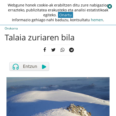
Webgune honek cookie-ak erabiltzen ditu zure nabigazioa
errazteko, publizitatea erakusteko eta analisi estatistikoak
egiteko.
Onartu
Informazio gehiago nahi baduzu, kontsultatu
hemen
.
Orokorra
Talaia zuriaren bila