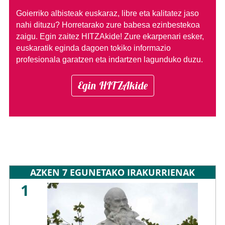
Goierriko albisteak euskaraz, libre eta kalitatez jaso
nahi dituzu?
Horretarako zure babesa ezinbestekoa
zaigu. Egin zaitez HITZAkide!
Zure ekarpenari esker,
euskaratik eginda dagoen tokiko informazio
profesionala garatzen eta indartzen lagunduko duzu.
Egin HITZAkide
AZKEN 7 EGUNETAKO IRAKURRIENAK
1