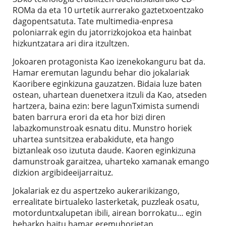
ROMa da eta 10 urtetik aurrerako gaztetxoentzako
dagopentsatuta. Tate multimedia-enpresa
poloniarrak egin du jatorrizkojokoa eta hainbat
hizkuntzatara ari dira itzultzen.
Jokoaren protagonista Kao izenekokanguru bat da.
Hamar eremutan lagundu behar dio jokalariak
Kaoribere eginkizuna gauzatzen. Bidaia luze baten
ostean, uhartean duenetxera itzuli da Kao, atseden
hartzera, baina ezin: bere lagunTximista sumendi
baten barrura erori da eta hor bizi diren
labazkomunstroak esnatu ditu. Munstro horiek
uhartea suntsitzea erabakidute, eta hango
biztanleak oso izututa daude. Kaoren eginkizuna
damunstroak garaitzea, uharteko xamanak emango
dizkion argibideeijarraituz.
Jokalariak ez du aspertzeko aukerarikizango,
errealitate birtualeko lasterketak, puzzleak osatu,
motorduntxalupetan ibili, airean borrokatu… egin
beharko baitu hamar eremuhorietan.