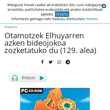
Webgune honek cookie-ak erabiltzen ditu zure nabigazioa
errazteko, publizitatea erakusteko eta analisi estatistikoak
egiteko.
Onartu
Informazio gehiago nahi baduzu, kontsultatu
hemen
.
Orokorra
Otamotzek Elhuyarren
azken bideojokoa
zozketatuko du (129. alea)