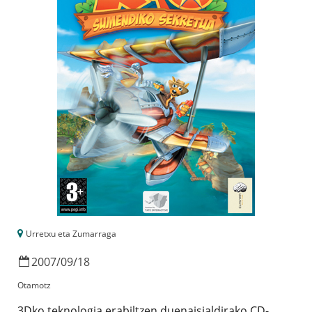
Urretxu eta Zumarraga
2007
/
09
/
18
Otamotz
3Dko teknologia erabiltzen duenaisialdirako CD-