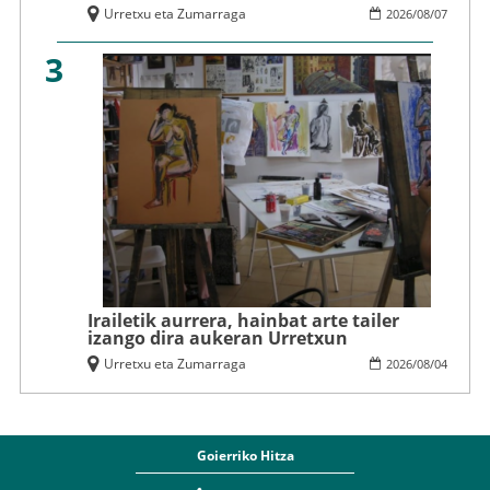
Urretxu eta Zumarraga
2026
/
08
/
07
3
Irailetik aurrera, hainbat arte tailer
izango dira aukeran Urretxun
Urretxu eta Zumarraga
2026
/
08
/
04
Goierriko Hitza