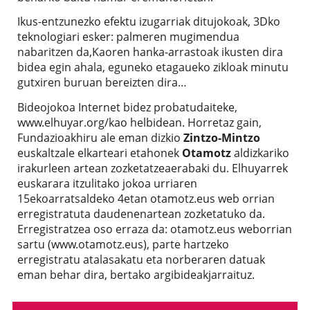
Ikus-entzunezko efektu izugarriak ditujokoak, 3Dko
teknologiari esker: palmeren mugimendua
nabaritzen da,Kaoren hanka-arrastoak ikusten dira
bidea egin ahala, eguneko etagaueko zikloak minutu
gutxiren buruan bereizten dira…
Bideojokoa Internet bidez probatudaiteke,
www.elhuyar.org/kao helbidean. Horretaz gain,
Fundazioakhiru ale eman dizkio
Zintzo-Mintzo
euskaltzale elkarteari etahonek
Otamotz
aldizkariko
irakurleen artean zozketatzeaerabaki du. Elhuyarrek
euskarara itzulitako jokoa urriaren
15ekoarratsaldeko 4etan otamotz.eus web orrian
erregistratuta daudenenartean zozketatuko da.
Erregistratzea oso erraza da: otamotz.eus weborrian
sartu (www.otamotz.eus), parte hartzeko
erregistratu atalasakatu eta norberaren datuak
eman behar dira, bertako argibideakjarraituz.