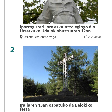
Iparragirreri lore eskaintza egingo dio
Urretxuko Udalak abuztuaren 12an
Urretxu eta Zumarraga
2026
/
08
/
06
2
Irailaren 13an ospatuko da Belokiko
festa