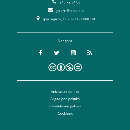
943 72 34 08
goierri@hitza.eus
Iparragirre, 11 20700 – URRETXU
Nor gara
Aniztasun politika
Argitalpen politika
Pribatutasun politika
Cookieak