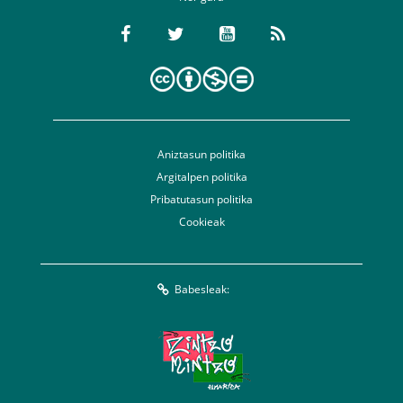
Aniztasun politika
Argitalpen politika
Pribatutasun politika
Cookieak
Babesleak: