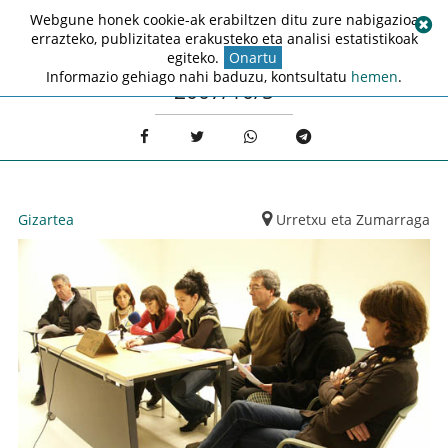
Webgune honek cookie-ak erabiltzen ditu zure nabigazioa
errazteko, publizitatea erakusteko eta analisi estatistikoak
egiteko.
Onartu
Informazio gehiago nahi baduzu, kontsultatu
hemen
.
2007/10/5
Gizartea
Urretxu eta Zumarraga