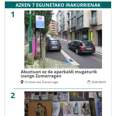
AZKEN 7 EGUNETAKO IRAKURRIENAK
1
Abuztuan ez da aparkaldi mugaturik
izango Zumarragan
Urretxu eta Zumarraga
2026
/
08
/
03
2