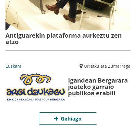
Antiguarekin plataforma aurkeztu zen
atzo
Euskara
Urretxu eta Zumarraga
Igandean Bergarara
joateko garraio
publikoa erabili
Gehiago