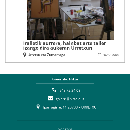
Irailetik aurrera, hainbat arte tailer
izango dira aukeran Urretxun
Urretxu eta Zumarraga
2026
/
08
/
04
Goierriko Hitza
943 72 34 08
goierri@hitza.eus
Iparragirre, 11 20700 – URRETXU
Nor gara