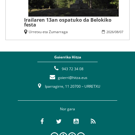
Irailaren 13an ospatuko da Belokiko
festa
Urretxu eta Zumarraga
2026
/
08
/
07
Goierriko Hitza
943 72 34 08
goierri@hitza.eus
Iparragirre, 11 20700 – URRETXU
Nor gara