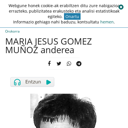
Webgune honek cookie-ak erabiltzen ditu zure nabigazioa
errazteko, publizitatea erakusteko eta analisi estatistikoak
egiteko.
Onartu
Informazio gehiago nahi baduzu, kontsultatu
hemen
.
Orokorra
MARIA JESUS GOMEZ
MUÑOZ anderea