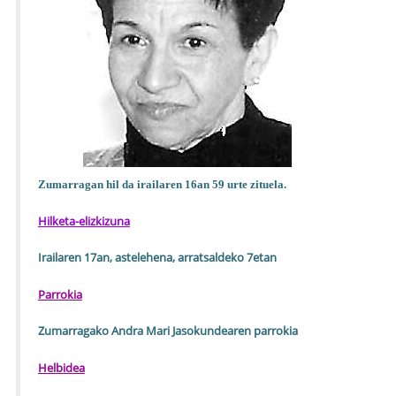
Zumarragan hil da irailaren 16an 59 urte zituela.
Hilketa-elizkizuna
Irailaren 17an, astelehena, arratsaldeko 7etan
Parrokia
Zumarragako Andra Mari Jasokundearen parrokia
Helbidea