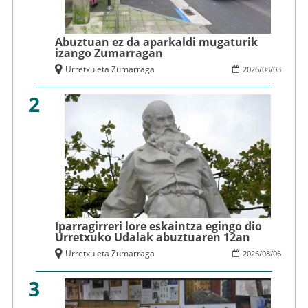
Abuztuan ez da aparkaldi mugaturik
izango Zumarragan
Urretxu eta Zumarraga
2026
/
08
/
03
2
Iparragirreri lore eskaintza egingo dio
Urretxuko Udalak abuztuaren 12an
Urretxu eta Zumarraga
2026
/
08
/
06
3