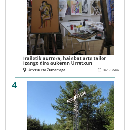
Irailetik aurrera, hainbat arte tailer
izango dira aukeran Urretxun
Urretxu eta Zumarraga
2026
/
08
/
04
4