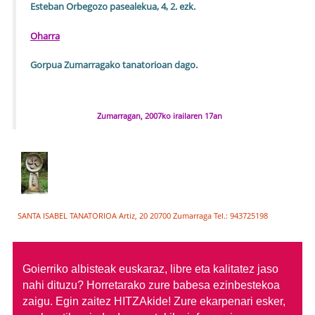
Esteban Orbegozo pasealekua, 4, 2. ezk.
Oharra
Gorpua Zumarragako tanatorioan dago.
Zumarragan, 2007ko irailaren 17an
SANTA ISABEL TANATORIOA Artiz, 20 20700 Zumarraga Tel.: 943725198
Goierriko albisteak euskaraz, libre eta kalitatez jaso
nahi dituzu?
Horretarako zure babesa ezinbestekoa
zaigu. Egin zaitez HITZAkide!
Zure ekarpenari esker,