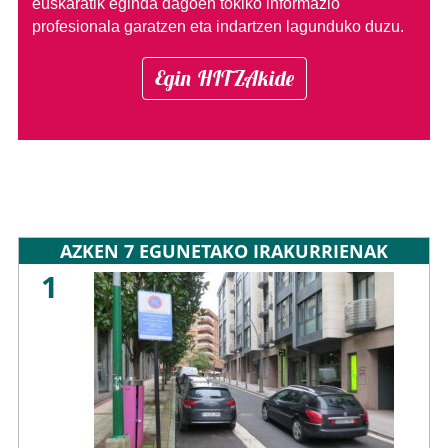
euskaratik eginda dagoen tokiko informazio
profesionala garatzen eta indartzen lagunduko duzu.
Egin HITZAkide
AZKEN 7 EGUNETAKO IRAKURRIENAK
1