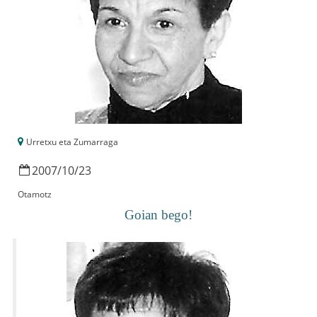
Urretxu eta Zumarraga
2007
/
10
/
23
Otamotz
Goian bego!