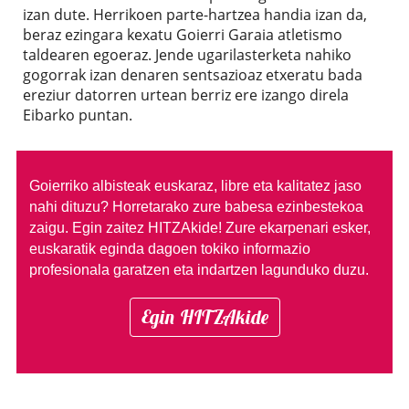
izan dute. Herrikoen parte-hartzea handia izan da,
beraz ezingara kexatu Goierri Garaia atletismo
taldearen egoeraz. Jende ugarilasterketa nahiko
gogorrak izan denaren sentsazioaz etxeratu bada
ereziur datorren urtean berriz ere izango direla
Eibarko puntan.
Goierriko albisteak euskaraz, libre eta kalitatez jaso
nahi dituzu?
Horretarako zure babesa ezinbestekoa
zaigu. Egin zaitez HITZAkide!
Zure ekarpenari esker,
euskaratik eginda dagoen tokiko informazio
profesionala garatzen eta indartzen lagunduko duzu.
Egin HITZAkide