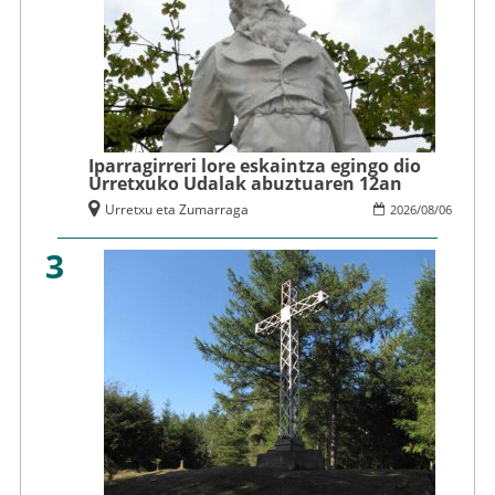
Iparragirreri lore eskaintza egingo dio
Urretxuko Udalak abuztuaren 12an
Urretxu eta Zumarraga
2026
/
08
/
06
3