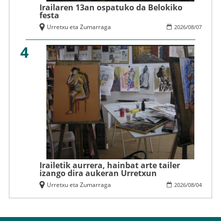
Irailaren 13an ospatuko da Belokiko
festa
Urretxu eta Zumarraga
2026
/
08
/
07
4
Irailetik aurrera, hainbat arte tailer
izango dira aukeran Urretxun
Urretxu eta Zumarraga
2026
/
08
/
04