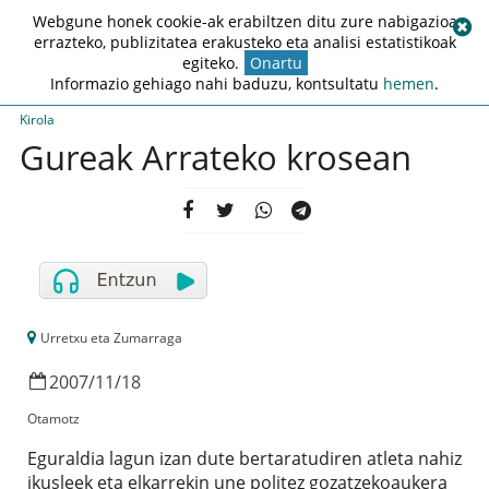
Webgune honek cookie-ak erabiltzen ditu zure nabigazioa
errazteko, publizitatea erakusteko eta analisi estatistikoak
egiteko.
Onartu
Informazio gehiago nahi baduzu, kontsultatu
hemen
.
Kirola
Gureak Arrateko krosean
Urretxu eta Zumarraga
2007
/
11
/
18
Otamotz
Eguraldia lagun izan dute bertaratudiren atleta nahiz
ikusleek eta elkarrekin une politez gozatzekoaukera