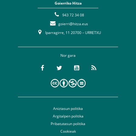
Goierriko Hitza
943 72 34 08
goierri@hitza.eus
Iparragirre, 11 20700 – URRETXU
Nor gara
Aniztasun politika
Argitalpen politika
Pribatutasun politika
Cookieak