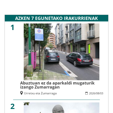
AZKEN 7 EGUNETAKO IRAKURRIENAK
1
Abuztuan ez da aparkaldi mugaturik
izango Zumarragan
Urretxu eta Zumarraga
2026
/
08
/
03
2