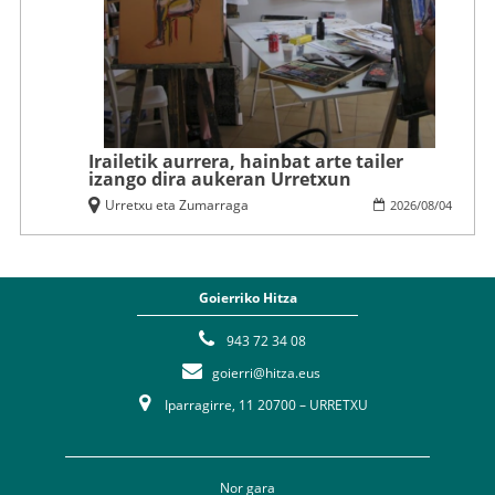
Irailetik aurrera, hainbat arte tailer
izango dira aukeran Urretxun
Urretxu eta Zumarraga
2026
/
08
/
04
Goierriko Hitza
943 72 34 08
goierri@hitza.eus
Iparragirre, 11 20700 – URRETXU
Nor gara