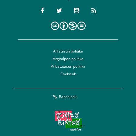
Aniztasun politika
Argitalpen politika
Pribatutasun politika
Cookieak
Babesleak: