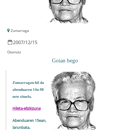
Zumarraga
2007
/
12
/
15
Otamotz
Goian bego
Zumarragan hil da
abenduaren 14n 90
urte zituela.
Hileta-elizkizuna
Abenduaren 15ean,
larunbata,