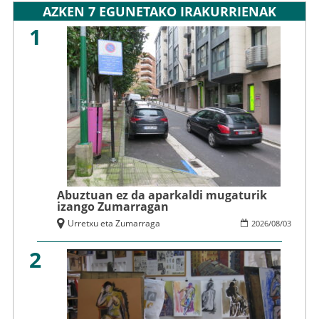
AZKEN 7 EGUNETAKO IRAKURRIENAK
1
Abuztuan ez da aparkaldi mugaturik
izango Zumarragan
Urretxu eta Zumarraga
2026
/
08
/
03
2