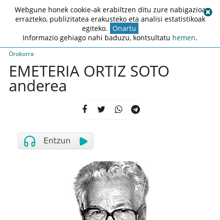
Webgune honek cookie-ak erabiltzen ditu zure nabigazioa
errazteko, publizitatea erakusteko eta analisi estatistikoak
egiteko.
Onartu
Informazio gehiago nahi baduzu, kontsultatu
hemen
.
Orokorra
EMETERIA ORTIZ SOTO
anderea