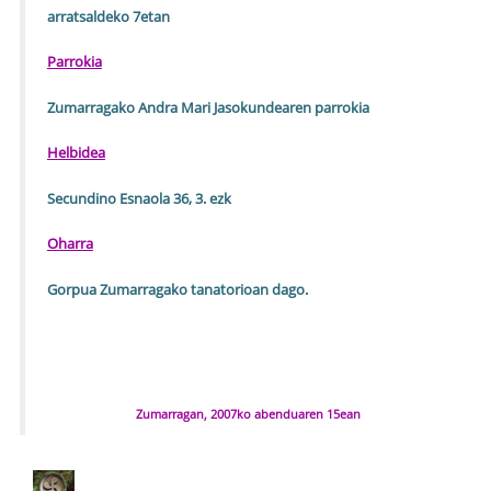
arratsaldeko 7etan
Parrokia
Zumarragako Andra Mari Jasokundearen parrokia
Helbidea
Secundino Esnaola 36, 3. ezk
Oharra
Gorpua Zumarragako tanatorioan dago.
Zumarragan, 2007ko abenduaren 15ean