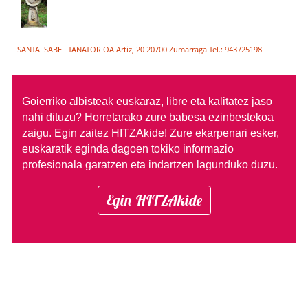
SANTA ISABEL TANATORIOA Artiz, 20 20700 Zumarraga Tel.: 943725198
Goierriko albisteak euskaraz, libre eta kalitatez jaso
nahi dituzu?
Horretarako zure babesa ezinbestekoa
zaigu. Egin zaitez HITZAkide!
Zure ekarpenari esker,
euskaratik eginda dagoen tokiko informazio
profesionala garatzen eta indartzen lagunduko duzu.
Egin HITZAkide