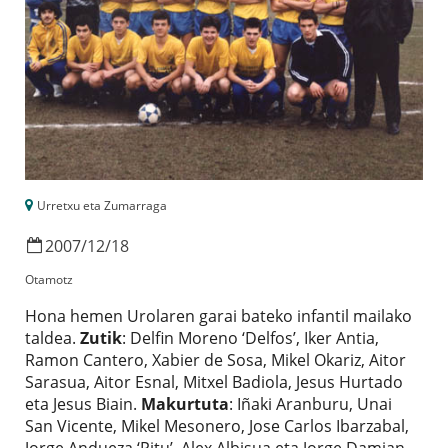
Urretxu eta Zumarraga
2007
/
12
/
18
Otamotz
Hona hemen Urolaren garai bateko infantil mailako
taldea.
Zutik
: Delfin Moreno ‘Delfos’, Iker Antia,
Ramon Cantero, Xabier de Sosa, Mikel Okariz, Aitor
Sarasua, Aitor Esnal, Mitxel Badiola, Jesus Hurtado
eta Jesus Biain.
Makurtuta
: Iñaki Aranburu, Unai
San Vicente, Mikel Mesonero, Jose Carlos Ibarzabal,