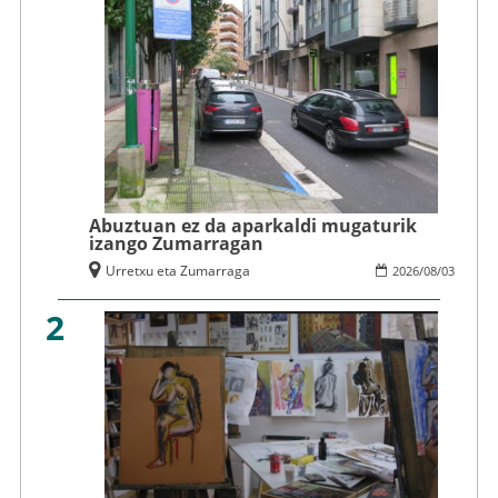
Abuztuan ez da aparkaldi mugaturik
izango Zumarragan
Urretxu eta Zumarraga
2026
/
08
/
03
2