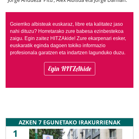
Jorge Andueza ‘Pitu’, Alex Albisua eta Jorge Damian.
Goierriko albisteak euskaraz, libre eta kalitatez jaso
nahi dituzu?
Horretarako zure babesa ezinbestekoa
zaigu. Egin zaitez HITZAkide!
Zure ekarpenari esker,
euskaratik eginda dagoen tokiko informazio
profesionala garatzen eta indartzen lagunduko duzu.
Egin HITZAkide
AZKEN 7 EGUNETAKO IRAKURRIENAK
1