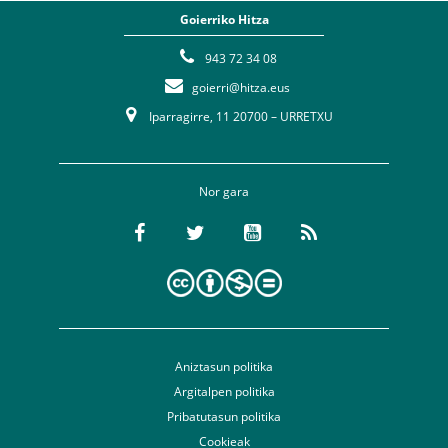
Goierriko Hitza
943 72 34 08
goierri@hitza.eus
Iparragirre, 11 20700 – URRETXU
Nor gara
Aniztasun politika
Argitalpen politika
Pribatutasun politika
Cookieak