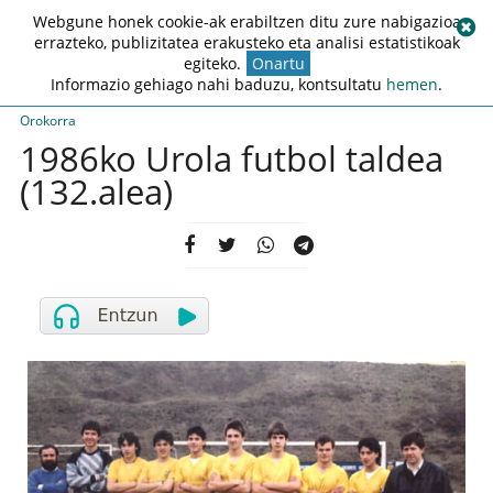
Webgune honek cookie-ak erabiltzen ditu zure nabigazioa
errazteko, publizitatea erakusteko eta analisi estatistikoak
egiteko.
Onartu
Informazio gehiago nahi baduzu, kontsultatu
hemen
.
Orokorra
1986ko Urola futbol taldea
(132.alea)