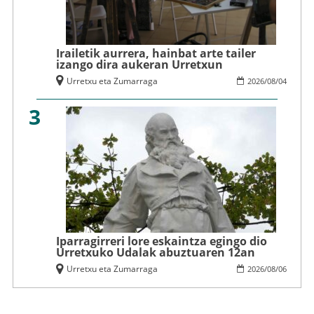
Irailetik aurrera, hainbat arte tailer
izango dira aukeran Urretxun
Urretxu eta Zumarraga
2026
/
08
/
04
3
Iparragirreri lore eskaintza egingo dio
Urretxuko Udalak abuztuaren 12an
Urretxu eta Zumarraga
2026
/
08
/
06