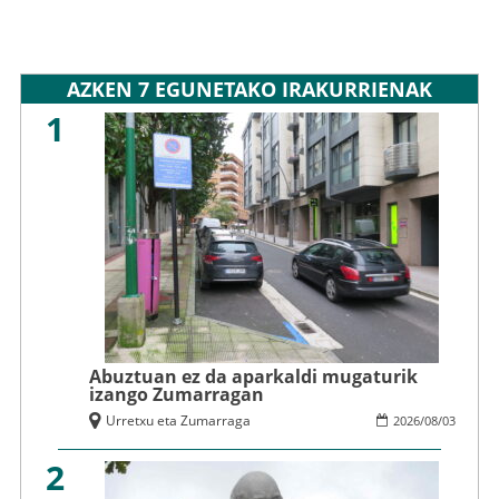
AZKEN 7 EGUNETAKO IRAKURRIENAK
1
Abuztuan ez da aparkaldi mugaturik
izango Zumarragan
Urretxu eta Zumarraga
2026
/
08
/
03
2