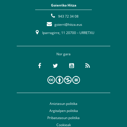
Goierriko Hitza
943 72 34 08
goierri@hitza.eus
Iparragirre, 11 20700 – URRETXU
Nor gara
Aniztasun politika
Argitalpen politika
Pribatutasun politika
Cookieak