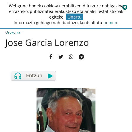
Webgune honek cookie-ak erabiltzen ditu zure nabigazioa
errazteko, publizitatea erakusteko eta analisi estatistikoak
egiteko.
Onartu
Informazio gehiago nahi baduzu, kontsultatu
hemen
.
Orokorra
Jose Garcia Lorenzo