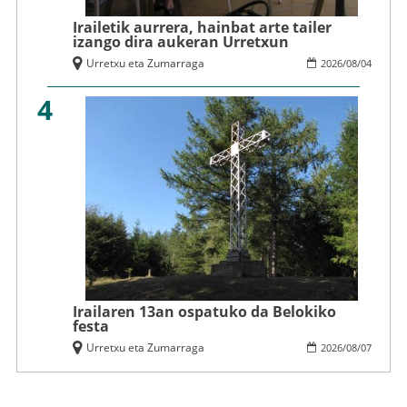
Irailetik aurrera, hainbat arte tailer
izango dira aukeran Urretxun
Urretxu eta Zumarraga
2026
/
08
/
04
4
Irailaren 13an ospatuko da Belokiko
festa
Urretxu eta Zumarraga
2026
/
08
/
07