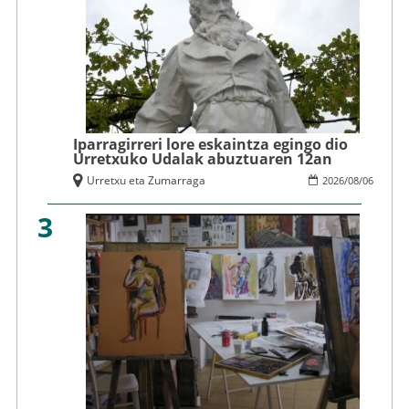
Iparragirreri lore eskaintza egingo dio
Urretxuko Udalak abuztuaren 12an
Urretxu eta Zumarraga
2026
/
08
/
06
3