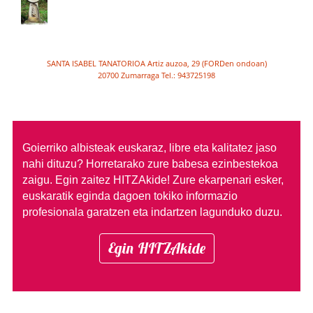
SANTA ISABEL TANATORIOA Artiz auzoa, 29 (FORDen ondoan)
20700 Zumarraga Tel.: 943725198
Goierriko albisteak euskaraz, libre eta kalitatez jaso
nahi dituzu?
Horretarako zure babesa ezinbestekoa
zaigu. Egin zaitez HITZAkide!
Zure ekarpenari esker,
euskaratik eginda dagoen tokiko informazio
profesionala garatzen eta indartzen lagunduko duzu.
Egin HITZAkide