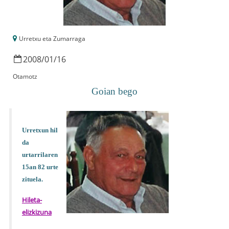
Urretxu eta Zumarraga
2008
/
01
/
16
Otamotz
Goian bego
Urretxun hil
da
urtarrilaren
15an 82 urte
zituela.
Hileta-
elizkizuna