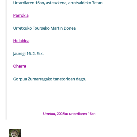
Urtarrilaren 16an, asteazkena, arratsaldeko 7etan
Parrokia
Urretxuko Tourseko Martin Donea
Helbidea
Jauregi 16, 2. Esk.
Oharra
Gorpua Zumarragako tanatorioan dago.
Urretxu, 2008ko urtarrilaren 16an