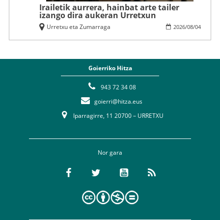
Irailetik aurrera, hainbat arte tailer
izango dira aukeran Urretxun
Urretxu eta Zumarraga
2026
/
08
/
04
Goierriko Hitza
943 72 34 08
goierri@hitza.eus
Iparragirre, 11 20700 – URRETXU
Nor gara