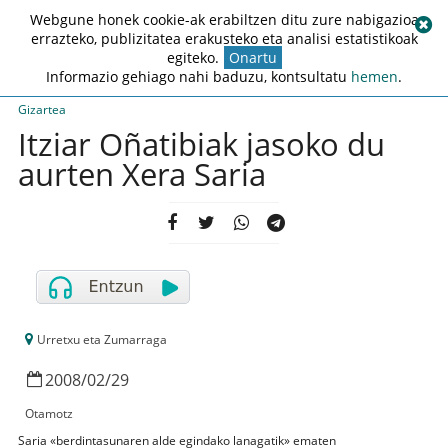
Webgune honek cookie-ak erabiltzen ditu zure nabigazioa
errazteko, publizitatea erakusteko eta analisi estatistikoak
egiteko.
Onartu
Informazio gehiago nahi baduzu, kontsultatu
hemen
.
Gizartea
Itziar Oñatibiak jasoko du
aurten Xera Saria
Urretxu eta Zumarraga
2008
/
02
/
29
Otamotz
Saria «berdintasunaren alde egindako lanagatik» ematen