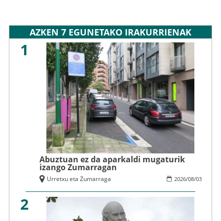
AZKEN 7 EGUNETAKO IRAKURRIENAK
1
Abuztuan ez da aparkaldi mugaturik
izango Zumarragan
Urretxu eta Zumarraga
2026
/
08
/
03
2