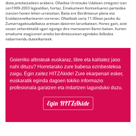
diote,antolatzaileen arabera. Oñatibia Urretxuko Udalean zinegotzi izan
zen1999-2003 legealdian, hortaz, Emakumeen Kontseiluaren partaidea
izanzen honen lehen urratsetan. Baita ere Berdintasun plana eta
Eraldatzenelkartearen sorreran. Oñatibiak saria 11:30ean jasoko du
Zumarragakoudalbatza aretoan datorren larunbatean. Honez gain, aste
osoan zeharekitaldi ugari egongo dira martxoaren 8aren baitan. Aurten
emakume etagizonen arteko berdintasunean egindako ibilbidea
nabarmendu duteelkarteek.
Goierriko albisteak euskaraz, libre eta kalitatez jaso
nahi dituzu?
Horretarako zure babesa ezinbestekoa
zaigu. Egin zaitez HITZAkide!
Zure ekarpenari esker,
euskaratik eginda dagoen tokiko informazio
profesionala garatzen eta indartzen lagunduko duzu.
Egin HITZAkide