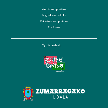
Aniztasun politika
Argitalpen politika
Pribatutasun politika
Cookieak
Babesleak: