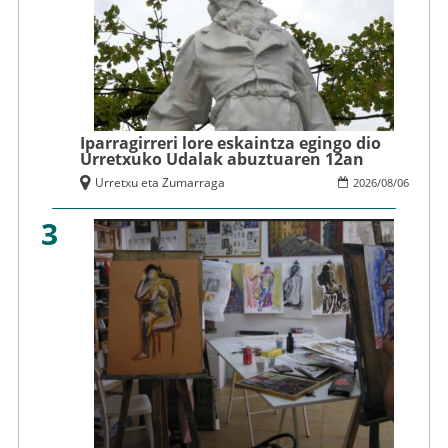
Iparragirreri lore eskaintza egingo dio
Urretxuko Udalak abuztuaren 12an
Urretxu eta Zumarraga
2026
/
08
/
06
3