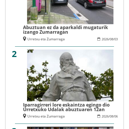
Abuztuan ez da aparkaldi mugaturik
izango Zumarragan
Urretxu eta Zumarraga
2026
/
08
/
03
2
Iparragirreri lore eskaintza egingo dio
Urretxuko Udalak abuztuaren 12an
Urretxu eta Zumarraga
2026
/
08
/
06