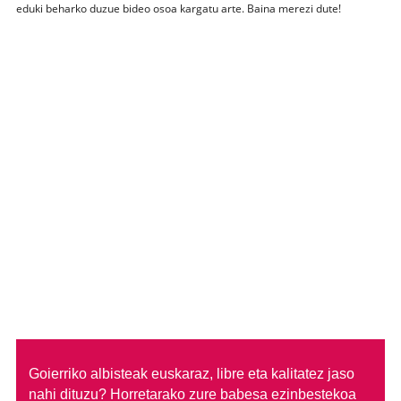
eduki beharko duzue bideo osoa kargatu arte. Baina merezi dute!
Goierriko albisteak euskaraz, libre eta kalitatez jaso
nahi dituzu?
Horretarako zure babesa ezinbestekoa