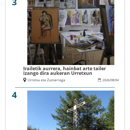
3
Irailetik aurrera, hainbat arte tailer
izango dira aukeran Urretxun
Urretxu eta Zumarraga
2026
/
08
/
04
4