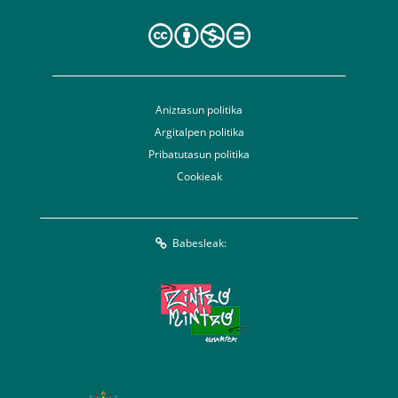
Aniztasun politika
Argitalpen politika
Pribatutasun politika
Cookieak
Babesleak: