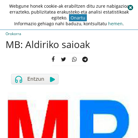
Webgune honek cookie-ak erabiltzen ditu zure nabigazioa
errazteko, publizitatea erakusteko eta analisi estatistikoak
egiteko.
Onartu
Informazio gehiago nahi baduzu, kontsultatu
hemen
.
Orokorra
MB: Aldiriko saioak