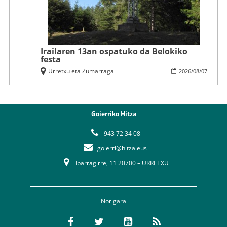
Irailaren 13an ospatuko da Belokiko
festa
Urretxu eta Zumarraga
2026
/
08
/
07
Goierriko Hitza
943 72 34 08
goierri@hitza.eus
Iparragirre, 11 20700 – URRETXU
Nor gara