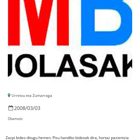
Urretxu eta Zumarraga
2008
/
03
/
03
Otamotz
Zazpi bideo ditugu hemen. Pisu handiko bideoak dira, hortaz pazientzia