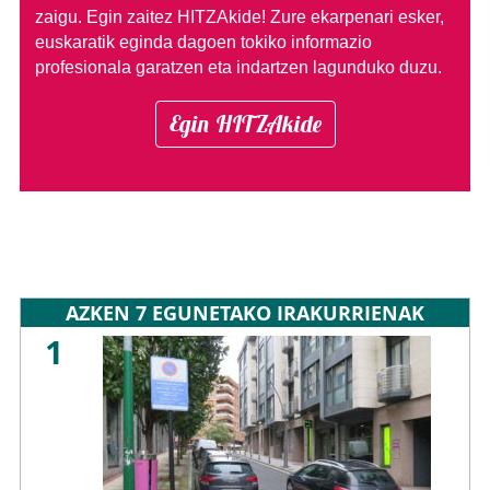
zaigu. Egin zaitez HITZAkide!
Zure ekarpenari esker,
euskaratik eginda dagoen tokiko informazio
profesionala garatzen eta indartzen lagunduko duzu.
Egin HITZAkide
AZKEN 7 EGUNETAKO IRAKURRIENAK
1