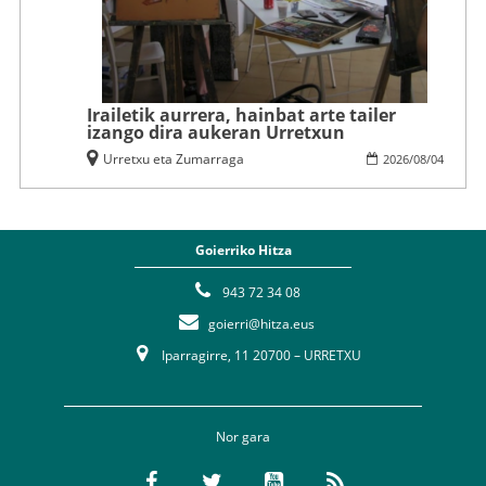
Irailetik aurrera, hainbat arte tailer
izango dira aukeran Urretxun
Urretxu eta Zumarraga
2026
/
08
/
04
Goierriko Hitza
943 72 34 08
goierri@hitza.eus
Iparragirre, 11 20700 – URRETXU
Nor gara