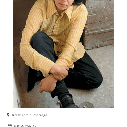
Urretxu eta Zumarraga
2008
/
09
/
23