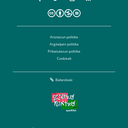
Aniztasun politika
Argitalpen politika
Pribatutasun politika
Cookieak
Babesleak: