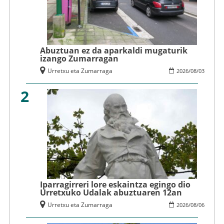
Abuztuan ez da aparkaldi mugaturik
izango Zumarragan
Urretxu eta Zumarraga
2026
/
08
/
03
2
Iparragirreri lore eskaintza egingo dio
Urretxuko Udalak abuztuaren 12an
Urretxu eta Zumarraga
2026
/
08
/
06