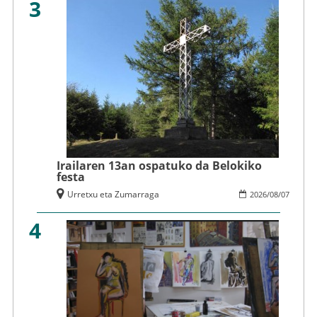
3
Irailaren 13an ospatuko da Belokiko
festa
Urretxu eta Zumarraga
2026
/
08
/
07
4