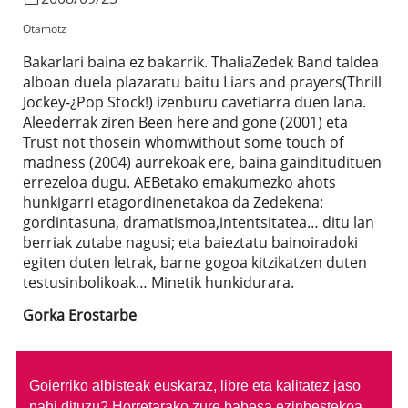
Otamotz
Bakarlari baina ez bakarrik. ThaliaZedek Band taldea
alboan duela plazaratu baitu Liars and prayers(Thrill
Jockey-¿Pop Stock!) izenburu cavetiarra duen lana.
Aleederrak ziren Been here and gone (2001) eta
Trust not thosein whomwithout some touch of
madness (2004) aurrekoak ere, baina gainditudituen
errezeloa dugu. AEBetako emakumezko ahots
hunkigarri etagordinenetakoa da Zedekena:
gordintasuna, dramatismoa,intentsitatea… ditu lan
berriak zutabe nagusi; eta baieztatu bainoiradoki
egiten duten letrak, barne gogoa kitzikatzen duten
testusinbolikoak… Minetik hunkidurara.
Gorka Erostarbe
Goierriko albisteak euskaraz, libre eta kalitatez jaso
nahi dituzu?
Horretarako zure babesa ezinbestekoa