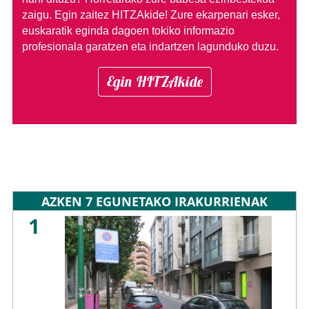
zaigu. Egin zaitez HITZAkide!
Zure ekarpenari esker,
euskaratik eginda dagoen tokiko informazio
profesionala garatzen eta indartzen lagunduko duzu.
Egin HITZAkide
AZKEN 7 EGUNETAKO IRAKURRIENAK
1