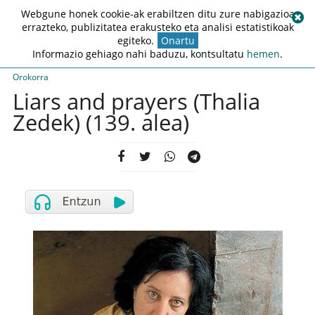
Webgune honek cookie-ak erabiltzen ditu zure nabigazioa
errazteko, publizitatea erakusteko eta analisi estatistikoak
egiteko.
Onartu
Informazio gehiago nahi baduzu, kontsultatu
hemen
.
Orokorra
Liars and prayers (Thalia
Zedek) (139. alea)