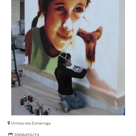
Urretxu eta Zumarraga
2009
/
03
/
23