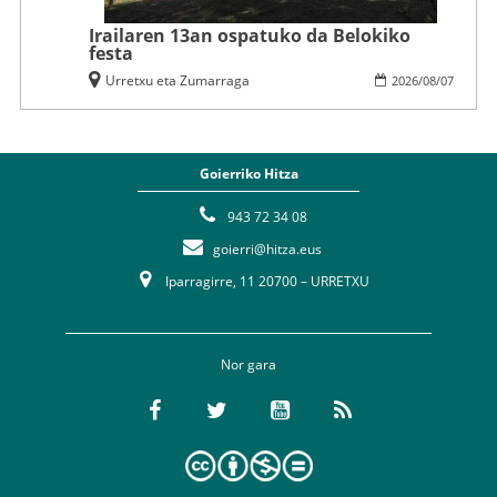
Irailaren 13an ospatuko da Belokiko
festa
Urretxu eta Zumarraga
2026
/
08
/
07
Goierriko Hitza
943 72 34 08
goierri@hitza.eus
Iparragirre, 11 20700 – URRETXU
Nor gara