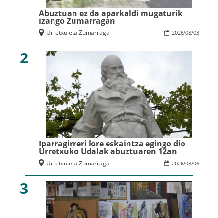
Abuztuan ez da aparkaldi mugaturik
izango Zumarragan
Urretxu eta Zumarraga
2026
/
08
/
03
2
Iparragirreri lore eskaintza egingo dio
Urretxuko Udalak abuztuaren 12an
Urretxu eta Zumarraga
2026
/
08
/
06
3