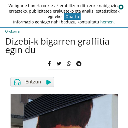
Webgune honek cookie-ak erabiltzen ditu zure nabigazioa
errazteko, publizitatea erakusteko eta analisi estatistikoak
egiteko.
Onartu
Informazio gehiago nahi baduzu, kontsultatu
hemen
.
Orokorra
Dizebi-k bigarren graffitia
egin du