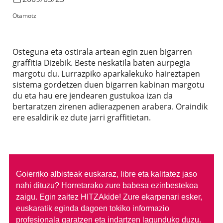
Otamotz
Osteguna eta ostirala artean egin zuen bigarren
graffitia Dizebik. Beste neskatila baten aurpegia
margotu du. Lurrazpiko aparkalekuko haireztapen
sistema gordetzen duen bigarren kabinan margotu
du eta hau ere jendearen gustukoa izan da
bertaratzen zirenen adierazpenen arabera. Oraindik
ere esaldirik ez dute jarri graffitietan.
Goierriko albisteak euskaraz, libre eta kalitatez jaso
nahi dituzu?
Horretarako zure babesa ezinbestekoa
zaigu. Egin zaitez HITZAkide!
Zure ekarpenari esker,
euskaratik eginda dagoen tokiko informazio
profesionala garatzen eta indartzen lagunduko duzu.