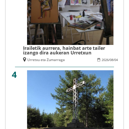
Irailetik aurrera, hainbat arte tailer
izango dira aukeran Urretxun
Urretxu eta Zumarraga
2026
/
08
/
04
4