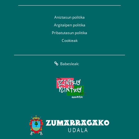
Aniztasun politika
Argitalpen politika
Pribatutasun politika
Cookieak
Babesleak: