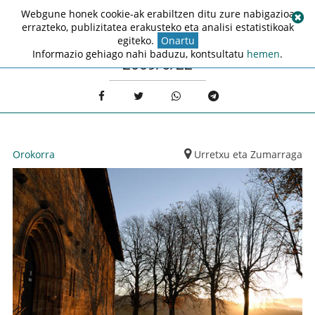
Webgune honek cookie-ak erabiltzen ditu zure nabigazioa
errazteko, publizitatea erakusteko eta analisi estatistikoak
egiteko.
Onartu
Informazio gehiago nahi baduzu, kontsultatu
hemen
.
2009/6/22
Orokorra
Urretxu eta Zumarraga