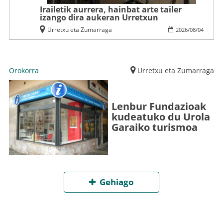
Irailetik aurrera, hainbat arte tailer
izango dira aukeran Urretxun
Urretxu eta Zumarraga
2026
/
08
/
04
Orokorra
Urretxu eta Zumarraga
Lenbur Fundazioak
kudeatuko du Urola
Garaiko turismoa
Gehiago