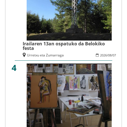
Irailaren 13an ospatuko da Belokiko
festa
Urretxu eta Zumarraga
2026
/
08
/
07
4