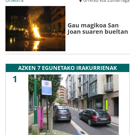
Orokorra
Urretxu eta Zumarraga
Gau magikoa San
Joan suaren bueltan
AZKEN 7 EGUNETAKO IRAKURRIENAK
1