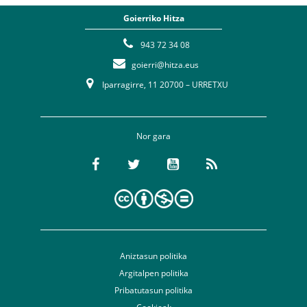
Goierriko Hitza
943 72 34 08
goierri@hitza.eus
Iparragirre, 11 20700 – URRETXU
Nor gara
Aniztasun politika
Argitalpen politika
Pribatutasun politika