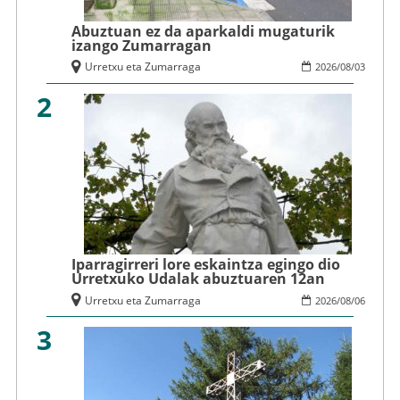
Abuztuan ez da aparkaldi mugaturik
izango Zumarragan
Urretxu eta Zumarraga
2026
/
08
/
03
2
Iparragirreri lore eskaintza egingo dio
Urretxuko Udalak abuztuaren 12an
Urretxu eta Zumarraga
2026
/
08
/
06
3