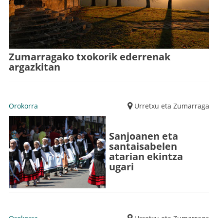
Zumarragako txokorik ederrenak
argazkitan
Orokorra
Urretxu eta Zumarraga
Sanjoanen eta
santaisabelen
atarian ekintza
ugari