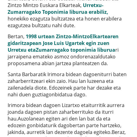
Zintzo Mintzo Euskara Elkarteak,
Urretxu-
Zumarragako Toponimia liburua erabiliz,
honekiko ezagutza bultzatzea eta honen erabilera
ezagutzea bultzatu nahi dute.
Bertan,
1998 urtean Zintzo-MintzoElkartearen
gidaritzapean Jose Luis Ugartek egin zuen
Urretxu etaZumarragako toponimia liburua
ri
jarraipena emateko asmoz ondorenazaldutako
proposamena abian jartzea planteatzen da.
Santa Barbaratik Irimora bidean dagoeniturri baten
zaharberritzeari ekin zaio. Hau lan luzeena eta
zailenadela diote. Edozeinek parte har dezake eta
nahi duen guztiagonbidatua dago.
Irimora bidean dagoen Lizartxo etaiturritik aurrera
joanda dagoen pistan zaharberrituko da iturri
hau.Auzolanean egiten ari den lan bat da eta
edozein gonbidaturik dagobertan parte hartzeko,
jakinda, aurretik lan dezente dagoela egiteko.Beraz,