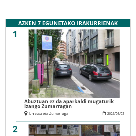
AZKEN 7 EGUNETAKO IRAKURRIENAK
1
Abuztuan ez da aparkaldi mugaturik
izango Zumarragan
Urretxu eta Zumarraga
2026
/
08
/
03
2