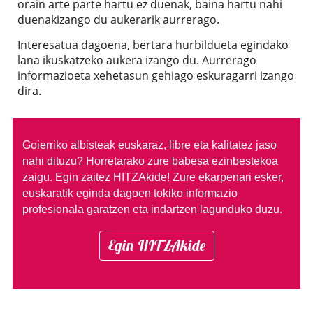
orain arte parte hartu ez duenak, baina hartu nahi
duenakizango du aukerarik aurrerago.
Interesatua dagoena, bertara hurbildueta egindako
lana ikuskatzeko aukera izango du. Aurrerago
informazioeta xehetasun gehiago eskuragarri izango
dira.
Goierriko albisteak euskaraz, libre eta kalitatez jaso
nahi dituzu?
Horretarako zure babesa ezinbestekoa
zaigu. Egin zaitez HITZAkide!
Zure ekarpenari esker,
euskaratik eginda dagoen tokiko informazio
profesionala garatzen eta indartzen lagunduko duzu.
Egin HITZAkide