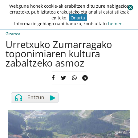
Webgune honek cookie-ak erabiltzen ditu zure nabigazioa
errazteko, publizitatea erakusteko eta analisi estatistikoak
egiteko.
Onartu
Informazio gehiago nahi baduzu, kontsultatu
hemen
.
Gizartea
Urretxuko Zumarragako
toponimiaren kultura
zabaltzeko asmoz