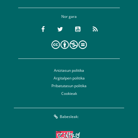
Nor gara
Aniztasun politika
Argitalpen politika
Pribatutasun politika
Cookieak
Babesleak: