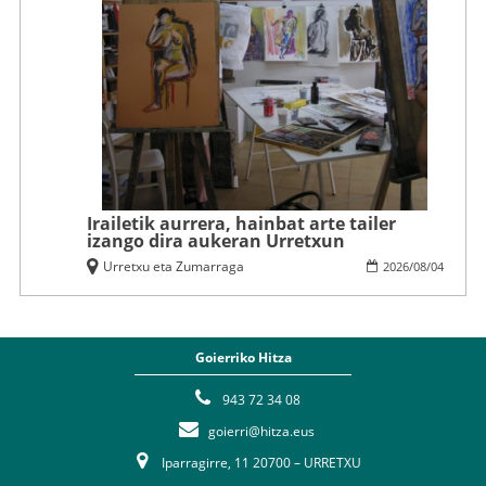
Irailetik aurrera, hainbat arte tailer
izango dira aukeran Urretxun
Urretxu eta Zumarraga
2026
/
08
/
04
Goierriko Hitza
943 72 34 08
goierri@hitza.eus
Iparragirre, 11 20700 – URRETXU