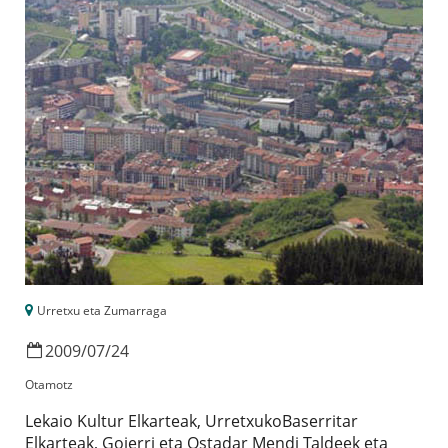
Urretxu eta Zumarraga
2009
/
07
/
24
Otamotz
Lekaio Kultur Elkarteak, UrretxukoBaserritar
Elkarteak, Goierri eta Ostadar Mendi Taldeek eta