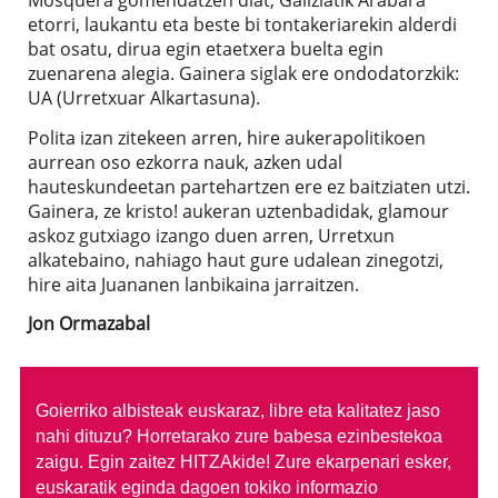
etorri, laukantu eta beste bi tontakeriarekin alderdi
bat osatu, dirua egin etaetxera buelta egin
zuenarena alegia. Gainera siglak ere ondodatorzkik:
UA (Urretxuar Alkartasuna).
Polita izan zitekeen arren, hire aukerapolitikoen
aurrean oso ezkorra nauk, azken udal
hauteskundeetan partehartzen ere ez baitziaten utzi.
Gainera, ze kristo! aukeran uztenbadidak, glamour
askoz gutxiago izango duen arren, Urretxun
alkatebaino, nahiago haut gure udalean zinegotzi,
hire aita Juananen lanbikaina jarraitzen.
Jon Ormazabal
Goierriko albisteak euskaraz, libre eta kalitatez jaso
nahi dituzu?
Horretarako zure babesa ezinbestekoa
zaigu. Egin zaitez HITZAkide!
Zure ekarpenari esker,
euskaratik eginda dagoen tokiko informazio