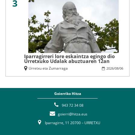
3
Iparragirreri lore eskaintza egingo dio
Urretxuko Udalak abuztuaren 12an
Urretxu eta Zumarraga
2026
/
08
/
06
Goierriko Hitza
943 72 34 08
goierri@hitza.eus
Iparragirre, 11 20700 – URRETXU