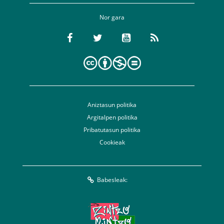
Nor gara
Aniztasun politika
Argitalpen politika
Pribatutasun politika
Cookieak
Babesleak: