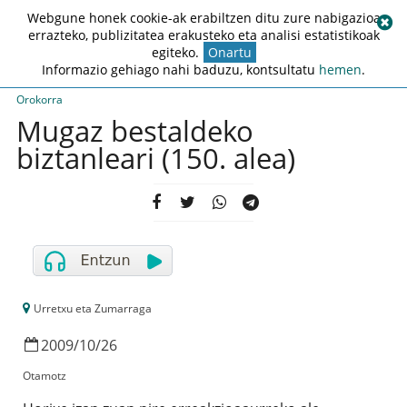
Webgune honek cookie-ak erabiltzen ditu zure nabigazioa
errazteko, publizitatea erakusteko eta analisi estatistikoak
egiteko.
Onartu
Informazio gehiago nahi baduzu, kontsultatu
hemen
.
Orokorra
Mugaz bestaldeko
biztanleari (150. alea)
Urretxu eta Zumarraga
2009
/
10
/
26
Otamotz