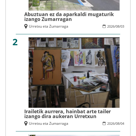
Abuztuan ez da aparkaldi mugaturik
izango Zumarragan
Urretxu eta Zumarraga
2026
/
08
/
03
2
Irailetik aurrera, hainbat arte tailer
izango dira aukeran Urretxun
Urretxu eta Zumarraga
2026
/
08
/
04