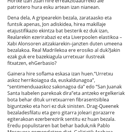
Horixe izan zuan nire erreakzioaaurreko ale
patriotero hura esku artean izan nianean.
Dena dela, A gripearekin bezala, zarataasko eta
funtsik apenas, Jon adiskidea, hirea makillaje
etajustifikazio ekintza bat besterik ez duk izan,
Realarekin ezerirabazi ez eta Liverpoolen elastikoa –
Xabi Alonsoren aitzakiarekin–janzten duten umeena
bezalakoa. Real Madrilekoa ere erosiko al duk?Jakin
ezak guk ere bazekiagula urretxuar ilustreak
fitxatzen, ehGerbasio?
Gainera hire soflama eskasa izan huen.“Urretxu
askoz herrikoiagoa da, euskaldunagoa”,
“sentimenduaaskoz sakonagoa da” edo “San Juanak
Santa Isabelen parekoak dira”eta antzeko ergelkeriak
bota behar dituk urretxuarren fibrasentsiblea
biguntzeko eta hori ez duk sinisten. Drag-Queenek
bezaladesfilatu eta gero gitarra joleari gorazarre
egiterakoan ezerberezirik sentitu ez huan bezala.
Eredu populistaren bat behar baduk,nik Pablo
Mosquera gomendatzen diat, Galiziatik Arabara