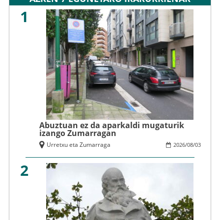
1
Abuztuan ez da aparkaldi mugaturik
izango Zumarragan
Urretxu eta Zumarraga
2026
/
08
/
03
2