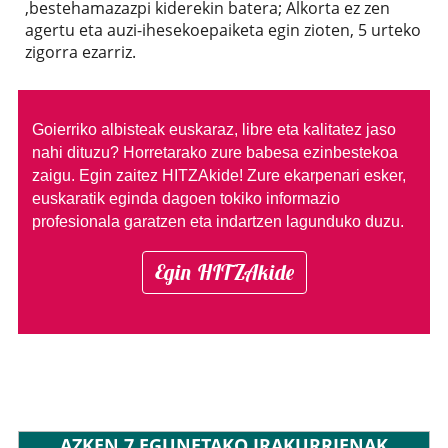
,bestehamazazpi kiderekin batera; Alkorta ez zen
agertu eta auzi-ihesekoepaiketa egin zioten, 5 urteko
zigorra ezarriz.
Goierriko albisteak euskaraz, libre eta kalitatez jaso
nahi dituzu?
Horretarako zure babesa ezinbestekoa
zaigu. Egin zaitez HITZAkide!
Zure ekarpenari esker,
euskaratik eginda dagoen tokiko informazio
profesionala garatzen eta indartzen lagunduko duzu.
Egin HITZAkide
AZKEN 7 EGUNETAKO IRAKURRIENAK