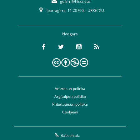
goierri@hitza.eus
Iparragirre, 11 20700 – URRETXU
Nor gara
Aniztasun politika
Argitalpen politika
Pribatutasun politika
Cookieak
Babesleak: