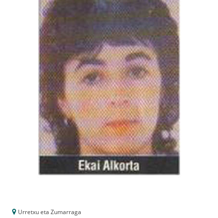
Urretxu eta Zumarraga