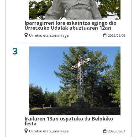
Iparragirreri lore eskaintza egingo dio
Urretxuko Udalak abuztuaren 12an
Urretxu eta Zumarraga
2026
/
08
/
06
3
Irailaren 13an ospatuko da Belokiko
festa
Urretxu eta Zumarraga
2026
/
08
/
07