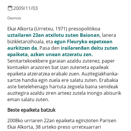
2009
/
11
/
03
Otamotz
Ekai Alkorta (Urretxu, 1971) presopolitikoa
uztailaren 23an atxilotu zuten Baionan
, lanera
bizikletanzihoala, eta
egun Fleuryko espetxean
aurkitzen da
. Pasa den
irailaren8an deitu zuten
epaiketa, azken unean atzeratu zen.
Senitartekoekbere garaian azaldu zutenez, paper
kontuekin arazoren bat izan zuteneta epaileak
epaiketa atzeratzea erabaki zuen. Auzitegiakhanka-
sartze handia egin zuela ere salatu zuten. Erabakia
aste betelehenago hartuta zegoela baina senideak
auzitegira azaldu ziren arteez zutela inongo abisurik
eman salatu zuten.
Beste epaiketa batzuk
2008ko urriaren 22an epaiketa eginzioten Parisen
Ekai Alkorta, 38 urteko preso urretxuarrari