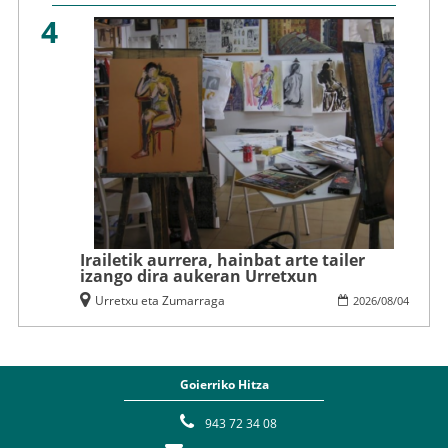
4
Irailetik aurrera, hainbat arte tailer
izango dira aukeran Urretxun
Urretxu eta Zumarraga
2026
/
08
/
04
Goierriko Hitza
943 72 34 08