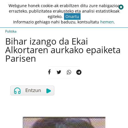
Webgune honek cookie-ak erabiltzen ditu zure nabigazioa
errazteko, publizitatea erakusteko eta analisi estatistikoak
egiteko.
Onartu
Informazio gehiago nahi baduzu, kontsultatu
hemen
.
Politika
Bihar izango da Ekai
Alkortaren aurkako epaiketa
Parisen