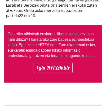
Lasak eta Beroizek pilota ona zerden erakutsi zuten
atzokoan. Ondo asko merezita irabazi zuten
partida22 eta 18.
Goierriko albisteak euskaraz, libre eta kalitatez jaso
nahi dituzu?
Horretarako zure babesa ezinbestekoa
zaigu. Egin zaitez HITZAkide!
Zure ekarpenari esker,
euskaratik eginda dagoen tokiko informazio
profesionala garatzen eta indartzen lagunduko duzu.
Egin HITZAkide