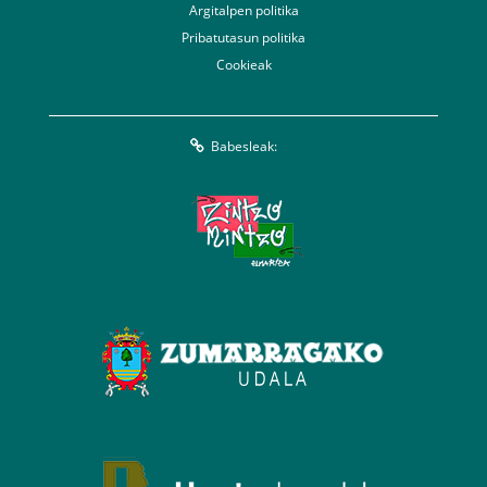
Argitalpen politika
Pribatutasun politika
Cookieak
Babesleak: