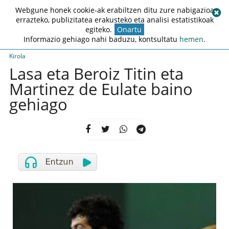
Webgune honek cookie-ak erabiltzen ditu zure nabigazioa
errazteko, publizitatea erakusteko eta analisi estatistikoak
egiteko.
Onartu
Informazio gehiago nahi baduzu, kontsultatu
hemen
.
Kirola
Lasa eta Beroiz Titin eta
Martinez de Eulate baino
gehiago