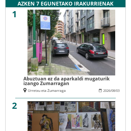
AZKEN 7 EGUNETAKO IRAKURRIENAK
1
Abuztuan ez da aparkaldi mugaturik
izango Zumarragan
Urretxu eta Zumarraga
2026
/
08
/
03
2