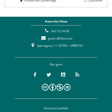
Urretxu eta Zumarraga
2026
/
08
/
06
Goierriko Hitza
943 72 34 08
goierri@hitza.eus
Iparragirre, 11 20700 – URRETXU
Nor gara
Aniztasun politika