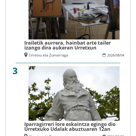
Irailetik aurrera, hainbat arte tailer
izango dira aukeran Urretxun
Urretxu eta Zumarraga
2026
/
08
/
04
3
Iparragirreri lore eskaintza egingo dio
Urretxuko Udalak abuztuaren 12an