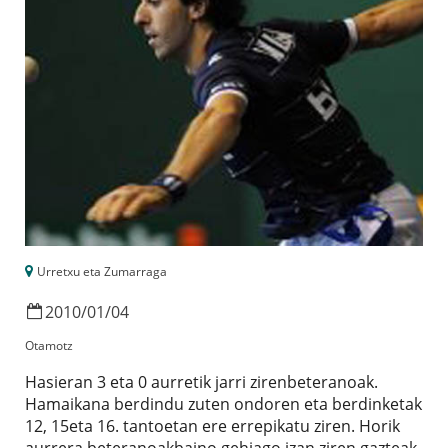
Urretxu eta Zumarraga
2010
/
01
/
04
Otamotz
Hasieran 3 eta 0 aurretik jarri zirenbeteranoak.
Hamaikana berdindu zuten ondoren eta berdinketak
12, 15eta 16. tantoetan ere errepikatu ziren. Horik
aurrera beteranoakbaino gehiago izan ziren gazteak.