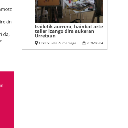
amotz
irekin
Irailetik aurrera, hainbat arte
tailer izango dira aukeran
i da,
Urretxun
pe
Urretxu eta Zumarraga
2026
/
08
/
04
in