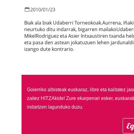
2010
/
01
/
23
Biak ala biak Udaberri Torneokoak.Aurrena, Iñaki
neurtuko ditu indarrak, bigarren mailakoUdaberr
MikelRodriguez eta Asier Intxaustiren txanda hel
eta pasa den astean jokatuzuen lehen jardunaldi
izango dute kontrario.
Goierriko albisteak euskaraz, libre eta kalitatez ja
zaitez HITZAkide!
Zure ekarpenari esker, euskarat
indartzen lagunduko duzu.
Eg