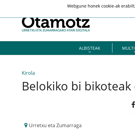
Webgune honek cookie-ak erabiltze
ALBISTEAK
MULTI
Kirola
Belokiko bi bikoteak 
Urretxu eta Zumarraga