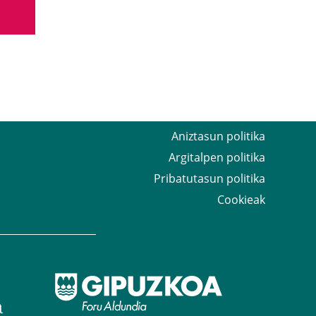
Aniztasun politika
Argitalpen politika
Pribatutasun politika
Cookieak