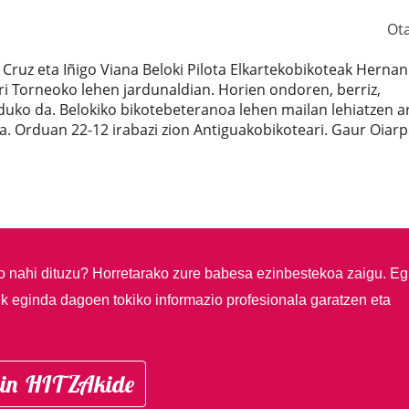
Ot
 Cruz eta Iñigo Viana Beloki Pilota Elkartekobikoteak Hernan
i Torneoko lehen jardunaldian. Horien ondoren, berriz,
duko da. Belokiko bikotebeteranoa lehen mailan lehiatzen ar
a. Orduan 22-12 irabazi zion Antiguakobikoteari. Gaur Oiar
so nahi dituzu?
Horretarako zure babesa ezinbestekoa zaigu. Eg
ik eginda dagoen tokiko informazio profesionala garatzen eta
in HITZAkide