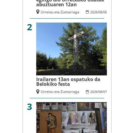
abuztuaren 12an
Urretxu eta Zumarraga
2026
/
08
/
06
2
Irailaren 13an ospatuko da
Belokiko festa
Urretxu eta Zumarraga
2026
/
08
/
07
3