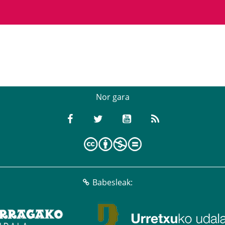
Nor gara
Babesleak: