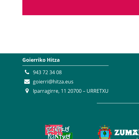
Goierriko Hitza
943 72 34 08
goierri@hitza.eus
Iparragirre, 11 20700 – URRETXU