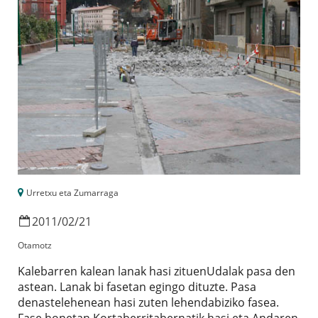
Urretxu eta Zumarraga
2011
/
02
/
21
Otamotz
Kalebarren kalean lanak hasi zituenUdalak pasa den
astean. Lanak bi fasetan egingo dituzte. Pasa
denastelehenean hasi zuten lehendabiziko fasea.
Fase honetan Kortaberritabernatik hasi eta Andaren