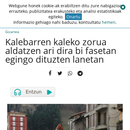
Webgune honek cookie-ak erabiltzen ditu zure nabigazioa
errazteko, publizitatea erakusteko eta analisi estatistikoak
egiteko.
Onartu
Informazio gehiago nahi baduzu, kontsultatu
hemen
.
Gizartea
Kalebarren kaleko zorua
aldatzen ari dira bi fasetan
egingo dituzten lanetan