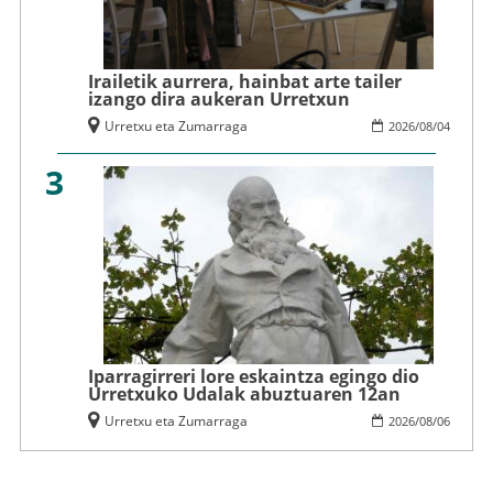
Irailetik aurrera, hainbat arte tailer
izango dira aukeran Urretxun
Urretxu eta Zumarraga
2026
/
08
/
04
3
Iparragirreri lore eskaintza egingo dio
Urretxuko Udalak abuztuaren 12an
Urretxu eta Zumarraga
2026
/
08
/
06