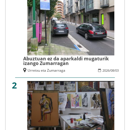
Abuztuan ez da aparkaldi mugaturik
izango Zumarragan
Urretxu eta Zumarraga
2026
/
08
/
03
2