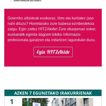
Goierriko albisteak euskaraz, libre eta kalitatez jaso
nahi dituzu?
Horretarako zure babesa ezinbestekoa
zaigu. Egin zaitez HITZAkide!
Zure ekarpenari esker,
euskaratik eginda dagoen tokiko informazio
profesionala garatzen eta indartzen lagunduko duzu.
Egin HITZAkide
AZKEN 7 EGUNETAKO IRAKURRIENAK
1