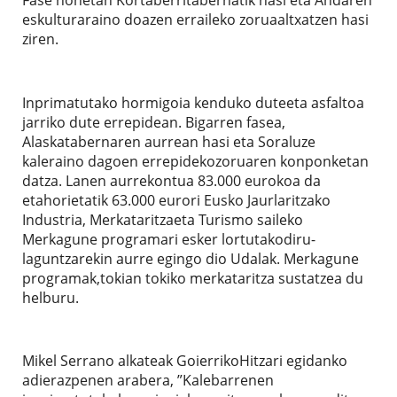
eskulturaraino doazen erraileko zoruaaltxatzen hasi
ziren.
Inprimatutako hormigoia kenduko duteeta asfaltoa
jarriko dute errepidean. Bigarren fasea,
Alaskatabernaren aurrean hasi eta Soraluze
kaleraino dagoen errepidekozoruaren konponketan
datza. Lanen aurrekontua 83.000 eurokoa da
etahorietatik 63.000 eurori Eusko Jaurlaritzako
Industria, Merkataritzaeta Turismo saileko
Merkagune programari esker lortutakodiru-
laguntzarekin aurre egingo dio Udalak. Merkagune
programak,tokian tokiko merkataritza sustatzea du
helburu.
Mikel Serrano alkateak GoierrikoHitzari egidanko
adierazpenen arabera, ”Kalebarrenen