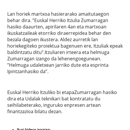
Lan horiek martxoa hasierarako amaitutaegon
behar dira. ”Euskal Herriko Itzulia Zumarragan
hasiko daaurten, apirilaren 4an eta martxoan
ikuskatzaileak etorriko diraerrepidea behar den
bezala dagoen ikustera. Aldez aurretik lan
horiekegiteko proiektua bagenuen ere, Itzuliak epeak
baldintzatu ditu”.Itzuliaren irteera eta helmuga
Zumarragan izango da lehenengoegunean.
”Helmuga udaletxean jarriko dute eta esprinta
Ipintzanhasiko da”.
Euskal Herriko Itzuliko bi etapaZumarragan hasiko
dira eta Udalak teknikari bat kontratatu du
seihilabeterako, inguruko enpresen artean
finantzazioa bilatu dezan.
Ikusi bideoa jarraian: