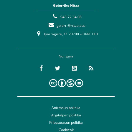
Goierriko Hitza
943 72 34 08
goierri@hitza.eus
Iparragirre, 11 20700 – URRETXU
Nor gara
Aniztasun politika
Argitalpen politika
Pribatutasun politika
Cookieak