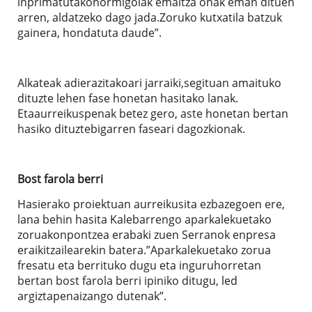
inprimatutakohormigoiak emaitza onak eman dituen
arren, aldatzeko dago jada.Zoruko kutxatila batzuk
gainera, hondatuta daude”.
Alkateak adierazitakoari jarraiki,segituan amaituko
dituzte lehen fase honetan hasitako lanak.
Etaaurreikuspenak betez gero, aste honetan bertan
hasiko dituztebigarren faseari dagozkionak.
Bost farola berri
Hasierako proiektuan aurreikusita ezbazegoen ere,
lana behin hasita Kalebarrengo aparkalekuetako
zoruakonpontzea erabaki zuen Serranok enpresa
eraikitzailearekin batera.”Aparkalekuetako zorua
fresatu eta berrituko dugu eta inguruhorretan
bertan bost farola berri ipiniko ditugu, led
argiztapenaizango dutenak”.