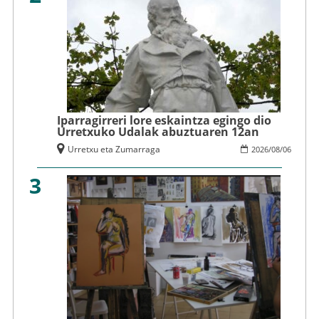
Iparragirreri lore eskaintza egingo dio
Urretxuko Udalak abuztuaren 12an
Urretxu eta Zumarraga
2026
/
08
/
06
3