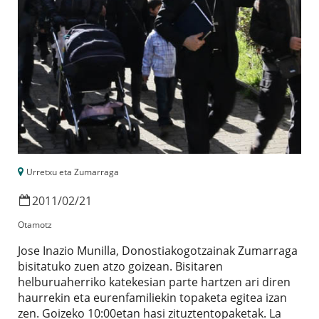
Urretxu eta Zumarraga
2011
/
02
/
21
Otamotz
Jose Inazio Munilla, Donostiakogotzainak Zumarraga
bisitatuko zuen atzo goizean. Bisitaren
helburuaherriko katekesian parte hartzen ari diren
haurrekin eta eurenfamiliekin topaketa egitea izan
zen. Goizeko 10:00etan hasi zituztentopaketak. La