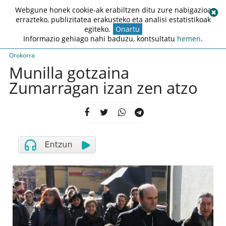
Webgune honek cookie-ak erabiltzen ditu zure nabigazioa
errazteko, publizitatea erakusteko eta analisi estatistikoak
egiteko.
Onartu
Informazio gehiago nahi baduzu, kontsultatu
hemen
.
Orokorra
Munilla gotzaina
Zumarragan izan zen atzo