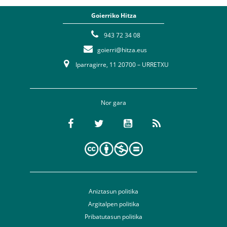
Goierriko Hitza
943 72 34 08
goierri@hitza.eus
Iparragirre, 11 20700 – URRETXU
Nor gara
Aniztasun politika
Argitalpen politika
Pribatutasun politika