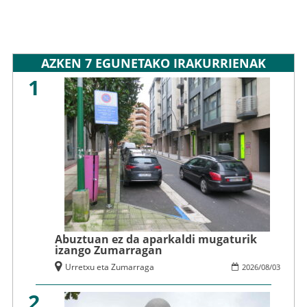
AZKEN 7 EGUNETAKO IRAKURRIENAK
1
Abuztuan ez da aparkaldi mugaturik
izango Zumarragan
Urretxu eta Zumarraga
2026
/
08
/
03
2