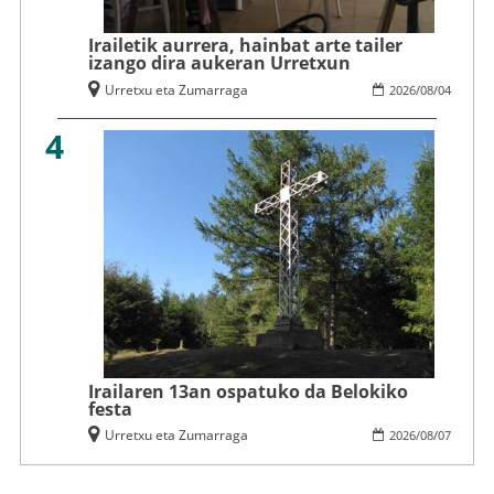
Irailetik aurrera, hainbat arte tailer
izango dira aukeran Urretxun
Urretxu eta Zumarraga
2026
/
08
/
04
4
Irailaren 13an ospatuko da Belokiko
festa
Urretxu eta Zumarraga
2026
/
08
/
07