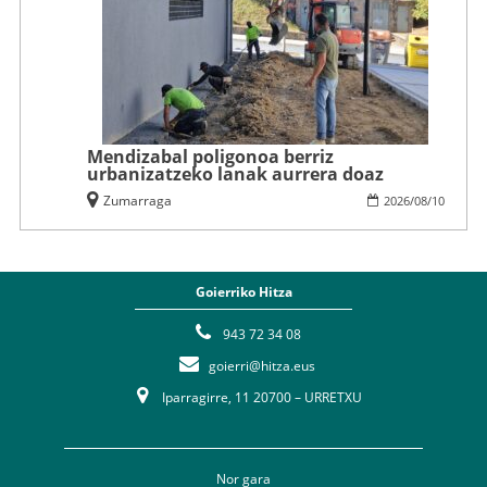
Mendizabal poligonoa berriz
urbanizatzeko lanak aurrera doaz
Zumarraga
2026
/
08
/
10
Goierriko Hitza
943 72 34 08
goierri@hitza.eus
Iparragirre, 11 20700 – URRETXU
Nor gara