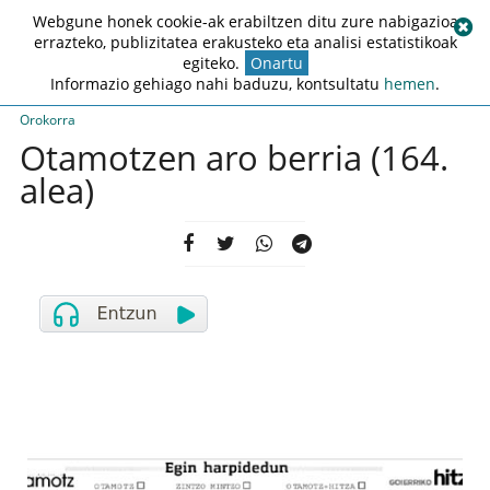
Webgune honek cookie-ak erabiltzen ditu zure nabigazioa
errazteko, publizitatea erakusteko eta analisi estatistikoak
egiteko.
Onartu
Informazio gehiago nahi baduzu, kontsultatu
hemen
.
Orokorra
Otamotzen aro berria (164.
alea)