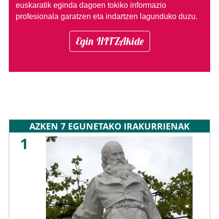
euskaratik eginda dagoen tokiko informazio
profesionala garatzen eta indartzen lagunduko duzu.
Egin HITZAkide
AZKEN 7 EGUNETAKO IRAKURRIENAK
1