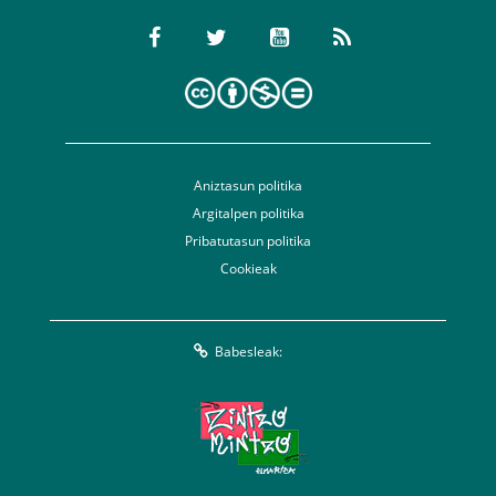
Aniztasun politika
Argitalpen politika
Pribatutasun politika
Cookieak
Babesleak: