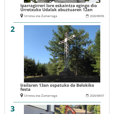
Iparragirreri lore eskaintza egingo dio
Urretxuko Udalak abuztuaren 12an
Urretxu eta Zumarraga
2026
/
08
/
06
2
Irailaren 13an ospatuko da Belokiko
festa
Urretxu eta Zumarraga
2026
/
08
/
07
3