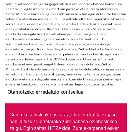
komunikabideentzat garai gogorrak dira eta indarrak batzea komeni da.
Bestetik, bi egitasmo hauek martxan jartzeko eta aurrera ateratzeko
Zintzo Mintzo elkarteko lagun askok musu truk lan egin dute urte luzeetan
zehar eta atsedena merezi dute. Euskaltzale elkartea Goierriko Hitzaren
sortzaile eta kideetako bat da eta Goierriko Hedabideak enpresak bere
ateak erabat ireki dizkio Otamotzi. Horri esker Zintzo Mintzok zama
arindu du eta egitasmo berriak abian jarri ahal izango ditu eta
aldizkariaren eta atari digitalaren etorkizuna bermatu da. Bi
komunikabide hauen edukiari dagokionez, oraingoz ez da inongo
aldaketarik izango. Irakurleei dagokizuenez, Zintzo Mintzoko bazkideen
eta aldizkariaren borondatezko harpidedunen kuotak berritu egin dira.
Beheko txartelean ageri dira 2011ko kopuruak. Orain arte Otamotz
aldizkaria etxean jasotzeagatik deus ordaindu ez dutenek, Zintzo
Mintzoko bazkide edo harpidedun egin beharko dute, aldizkaria jasotzen
jarraitu nahi badute. Besterik gabe, mila esker urte hauetan guztietan
aldizkaria eta atari digitala martxan jartzen eta Urretxu eta Zumarragan
erreferentziazko komunikabide bilakatzen lagundu duzuen guztiei.
Otamotzeko erredakzio kontseilua
Goierriko albisteak euskaraz, libre eta kalitatez jaso
nahi dituzu?
Horretarako zure babesa ezinbestekoa
zaigu. Egin zaitez HITZAkide!
Zure ekarpenari esker,