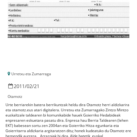
Urretxu eta Zumarraga
2011
/
02
/
21
Otamotz
Urte berriarekin batera berrikuntzak heldu dira Otamotz herri aldizkarira
eta otamotz.eus atari digitalera. Urretxu eta Zumarragako Zintzo Mintzo
euskaltzale taldearen bi komunikabide hauek Goierriko Hedabideak
enpresaren eskuetara pasatu dira. Enpresa hau Berria Taldearen (lehen
EKT) babesean sortu zen 2004an eta Goierriko Hitza egunkaria eta
Goierritarra aldizkaria argitaratzen ditu; honek kudeatuko du Otamotz ere
hemendik aurrera. Arrazoiak bi dira. Alde batetik, euskal