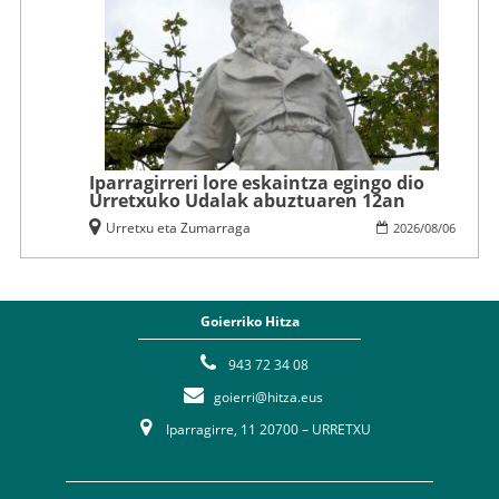
Iparragirreri lore eskaintza egingo dio
Urretxuko Udalak abuztuaren 12an
Urretxu eta Zumarraga
2026
/
08
/
06
Goierriko Hitza
943 72 34 08
goierri@hitza.eus
Iparragirre, 11 20700 – URRETXU