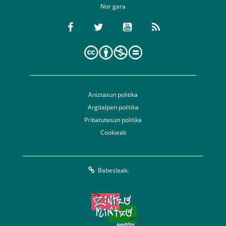
Nor gara
Aniztasun politika
Argitalpen politika
Pribatutasun politika
Cookieak
Babesleak: