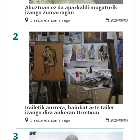
Abuztuan ez da aparkaldi mugaturik
izango Zumarragan
Urretxu eta Zumarraga
2026
/
08
/
03
2
Irailetik aurrera, hainbat arte tailer
izango dira aukeran Urretxun
Urretxu eta Zumarraga
2026
/
08
/
04
3