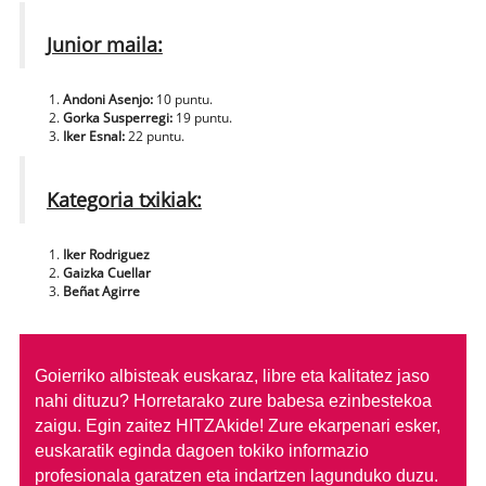
Junior maila:
Andoni Asenjo:
10 puntu.
Gorka Susperregi:
19 puntu.
Iker Esnal:
22 puntu.
Kategoria txikiak:
Iker Rodriguez
Gaizka Cuellar
Beñat Agirre
Goierriko albisteak euskaraz, libre eta kalitatez jaso
nahi dituzu?
Horretarako zure babesa ezinbestekoa
zaigu. Egin zaitez HITZAkide!
Zure ekarpenari esker,
euskaratik eginda dagoen tokiko informazio
profesionala garatzen eta indartzen lagunduko duzu.