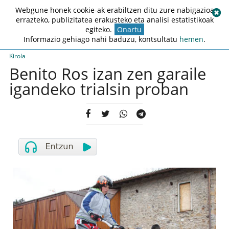
Webgune honek cookie-ak erabiltzen ditu zure nabigazioa
errazteko, publizitatea erakusteko eta analisi estatistikoak
egiteko.
Onartu
Informazio gehiago nahi baduzu, kontsultatu
hemen
.
Kirola
Benito Ros izan zen garaile
igandeko trialsin proban