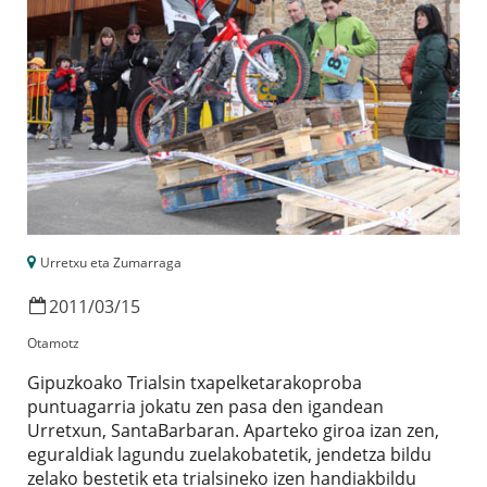
Urretxu eta Zumarraga
2011
/
03
/
15
Otamotz
Gipuzkoako Trialsin txapelketarakoproba
puntuagarria jokatu zen pasa den igandean
Urretxun, SantaBarbaran. Aparteko giroa izan zen,
eguraldiak lagundu zuelakobatetik, jendetza bildu
zelako bestetik eta trialsineko izen handiakbildu