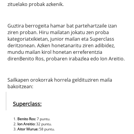
zituelako probak azkenik.
Guztira berrogeita hamar bat partehartzaile izan
ziren proban. Hiru mailatan jokatu zen proba
kategoriatxikietan, junior mailan eta Superclass
deritzonean. Azken honetanaritu ziren adibidez,
mundu mailan kirol honetan erreferentzia
direnBenito Ros, probaren irabazlea edo Ion Areitio.
Sailkapen orokorrak horrela geldituziren maila
bakoitzean:
Superclass:
Benito Ros:
7 puntu.
Ion Areitio:
32 puntu.
Aitor Murua:
58 puntu.