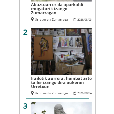
Abuztuan ez da aparkaldi
mugaturik izango
Zumarragan
Urretxu eta Zumarraga
2026
/
08
/
03
2
Irailetik aurrera, hainbat arte
tailer izango dira aukeran
Urretxun
Urretxu eta Zumarraga
2026
/
08
/
04
3