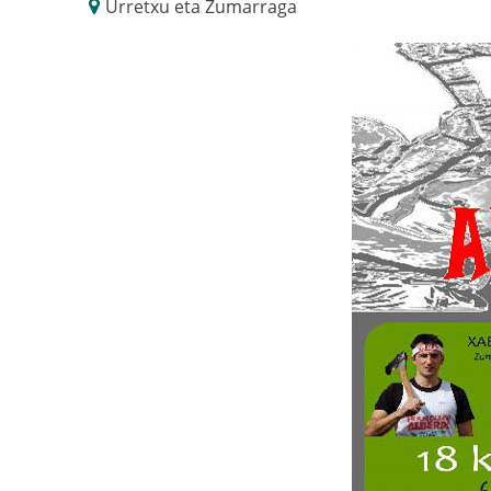
Urretxu eta Zumarraga