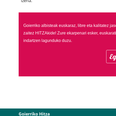
izena.
Goierriko albisteak euskaraz, libre eta kalitatez ja
zaitez HITZAkide!
Zure ekarpenari esker, euskarat
indartzen lagunduko duzu.
Eg
Goierriko Hitza