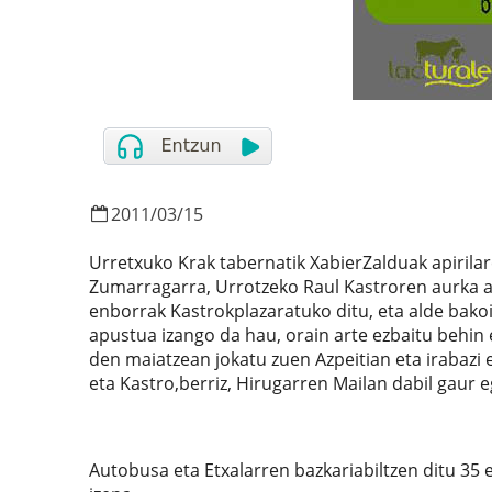
2011
/
03
/
15
Urretxuko Krak tabernatik XabierZalduak apiril
Zumarragarra, Urrotzeko Raul Kastroren aurka a
enborrak Kastrokplazaratuko ditu, eta alde bakoi
apustua izango da hau, orain arte ezbaitu behin 
den maiatzean jokatu zuen Azpeitian eta irabazi 
eta Kastro,berriz, Hirugarren Mailan dabil gaur 
Autobusa eta Etxalarren bazkariabiltzen ditu 35