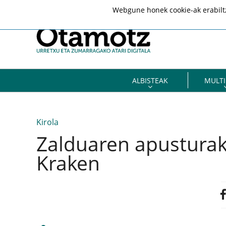
Webgune honek cookie-ak erabiltze
ALBISTEAK
MULTI
Kirola
Zalduaren apusturak
Kraken