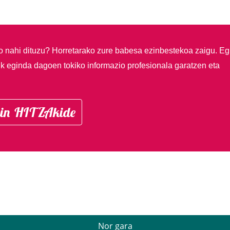
so nahi dituzu?
Horretarako zure babesa ezinbestekoa zaigu. Eg
ik eginda dagoen tokiko informazio profesionala garatzen eta
in HITZAkide
Nor gara