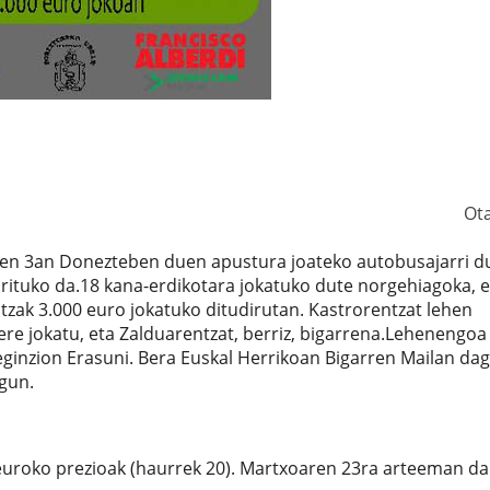
Ot
aren 3an Donezteben duen apustura joateko autobusajarri d
rituko da.18 kana-erdikotara jokatuko dute norgehiagoka, e
tzak 3.000 euro jokatuko ditudirutan. Kastrorentzat lehen
ere jokatu, eta Zalduarentzat, berriz, bigarrena.Lehenengoa
eginzion Erasuni. Bera Euskal Herrikoan Bigarren Mailan dag
egun.
 euroko prezioak (haurrek 20). Martxoaren 23ra arteeman da