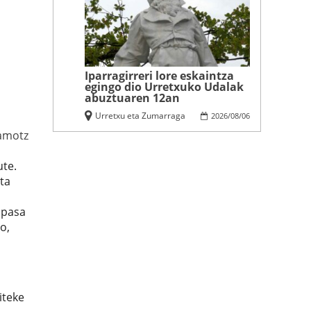
Iparragirreri lore eskaintza
egingo dio Urretxuko Udalak
abuztuaren 12an
Urretxu eta Zumarraga
2026
/
08
/
06
amotz
ute.
ta
 pasa
o,
iteke