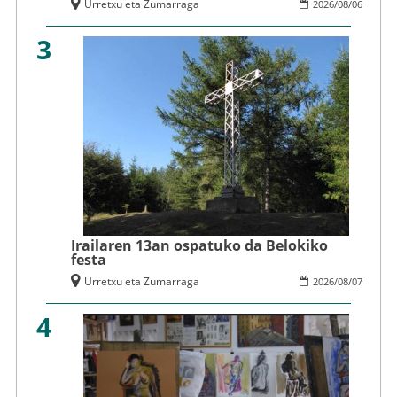
Urretxu eta Zumarraga
2026
/
08
/
06
3
Irailaren 13an ospatuko da Belokiko
festa
Urretxu eta Zumarraga
2026
/
08
/
07
4