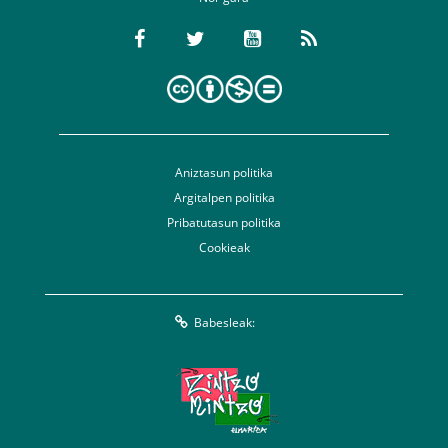
Aniztasun politika
Argitalpen politika
Pribatutasun politika
Cookieak
Babesleak: