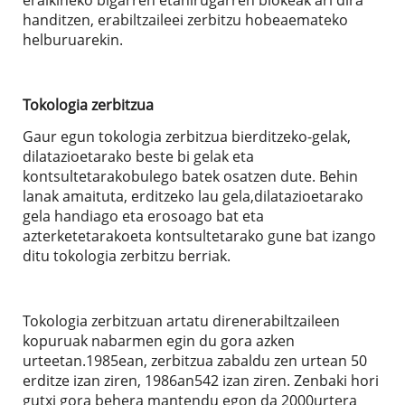
handitzen, erabiltzaileei zerbitzu hobeaemateko
helburuarekin.
Tokologia zerbitzua
Gaur egun tokologia zerbitzua bierditzeko-gelak,
dilatazioetarako beste bi gelak eta
kontsultetarakobulego batek osatzen dute. Behin
lanak amaituta, erditzeko lau gela,dilatazioetarako
gela handiago eta erosoago bat eta
azterketetarakoeta kontsultetarako gune bat izango
ditu tokologia zerbitzu berriak.
Tokologia zerbitzuan artatu direnerabiltzaileen
kopuruak nabarmen egin du gora azken
urteetan.1985ean, zerbitzua zabaldu zen urtean 50
erditze izan ziren, 1986an542 izan ziren. Zenbaki hori
gutxi gora behera mantendu egon da 2000urtera