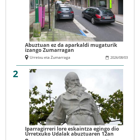
Abuztuan ez da aparkaldi mugaturik
izango Zumarragan
Urretxu eta Zumarraga
2026
/
08
/
03
2
Iparragirreri lore eskaintza egingo dio
Urretxuko Udalak abuztuaren 12an