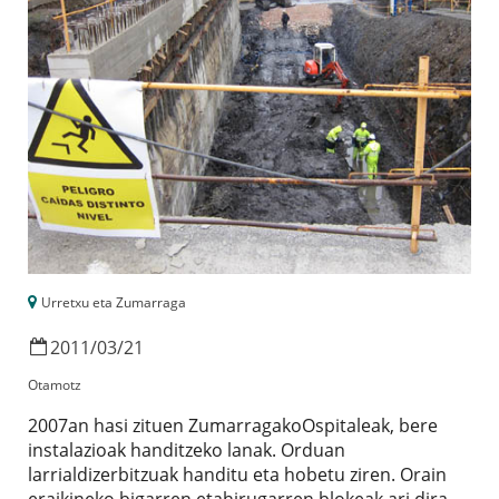
Urretxu eta Zumarraga
2011
/
03
/
21
Otamotz
2007an hasi zituen ZumarragakoOspitaleak, bere
instalazioak handitzeko lanak. Orduan
larrialdizerbitzuak handitu eta hobetu ziren. Orain
eraikineko bigarren etahirugarren blokeak ari dira