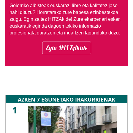
Goierriko albisteak euskaraz, libre eta kalitatez jaso
nahi dituzu?
Horretarako zure babesa ezinbestekoa
zaigu. Egin zaitez HITZAkide!
Zure ekarpenari esker,
euskaratik eginda dagoen tokiko informazio
profesionala garatzen eta indartzen lagunduko duzu.
Egin HITZAkide
AZKEN 7 EGUNETAKO IRAKURRIENAK
1