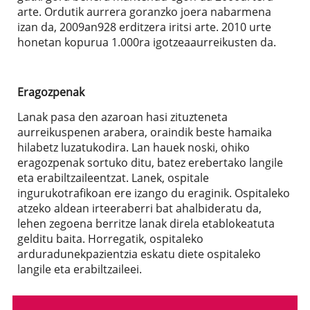
arte. Ordutik aurrera goranzko joera nabarmena
izan da, 2009an928 erditzera iritsi arte. 2010 urte
honetan kopurua 1.000ra igotzeaaurreikusten da.
Eragozpenak
Lanak pasa den azaroan hasi zituzteneta
aurreikuspenen arabera, oraindik beste hamaika
hilabetz luzatukodira. Lan hauek noski, ohiko
eragozpenak sortuko ditu, batez erebertako langile
eta erabiltzaileentzat. Lanek, ospitale
ingurukotrafikoan ere izango du eraginik. Ospitaleko
atzeko aldean irteeraberri bat ahalbideratu da,
lehen zegoena berritze lanak direla etablokeatuta
gelditu baita. Horregatik, ospitaleko
arduradunekpazientzia eskatu diete ospitaleko
langile eta erabiltzaileei.