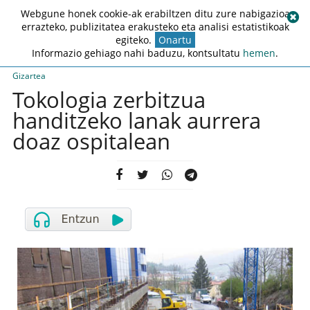
Webgune honek cookie-ak erabiltzen ditu zure nabigazioa
errazteko, publizitatea erakusteko eta analisi estatistikoak
egiteko.
Onartu
Informazio gehiago nahi baduzu, kontsultatu
hemen
.
Gizartea
Tokologia zerbitzua
handitzeko lanak aurrera
doaz ospitalean