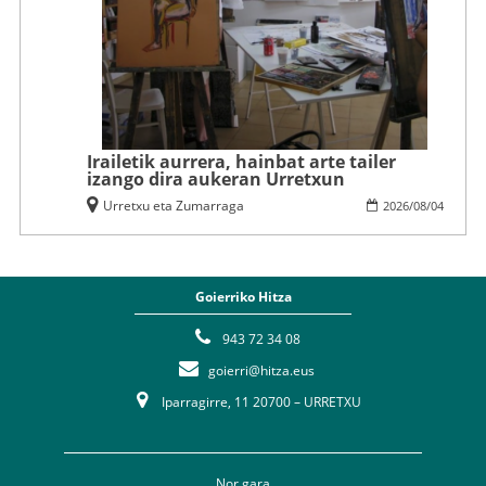
Irailetik aurrera, hainbat arte tailer
izango dira aukeran Urretxun
Urretxu eta Zumarraga
2026
/
08
/
04
Goierriko Hitza
943 72 34 08
goierri@hitza.eus
Iparragirre, 11 20700 – URRETXU
Nor gara