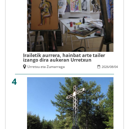
Irailetik aurrera, hainbat arte tailer
izango dira aukeran Urretxun
Urretxu eta Zumarraga
2026
/
08
/
04
4