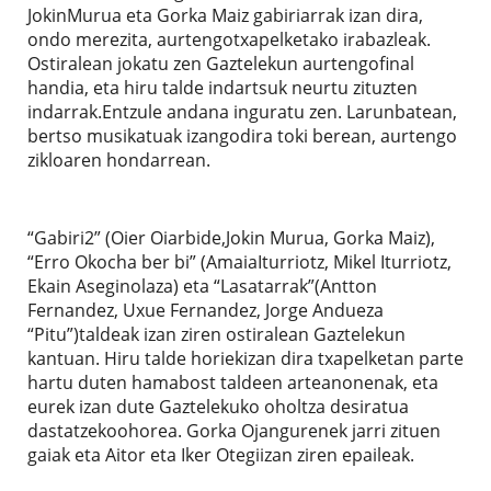
JokinMurua eta Gorka Maiz gabiriarrak izan dira,
ondo merezita, aurtengotxapelketako irabazleak.
Ostiralean jokatu zen Gaztelekun aurtengofinal
handia, eta hiru talde indartsuk neurtu zituzten
indarrak.Entzule andana inguratu zen. Larunbatean,
bertso musikatuak izangodira toki berean, aurtengo
zikloaren hondarrean.
“Gabiri2” (Oier Oiarbide,Jokin Murua, Gorka Maiz),
“Erro Okocha ber bi” (AmaiaIturriotz, Mikel Iturriotz,
Ekain Aseginolaza) eta “Lasatarrak”(Antton
Fernandez, Uxue Fernandez, Jorge Andueza
“Pitu”)taldeak izan ziren ostiralean Gaztelekun
kantuan. Hiru talde horiekizan dira txapelketan parte
hartu duten hamabost taldeen arteanonenak, eta
eurek izan dute Gaztelekuko oholtza desiratua
dastatzekoohorea. Gorka Ojangurenek jarri zituen
gaiak eta Aitor eta Iker Otegiizan ziren epaileak.