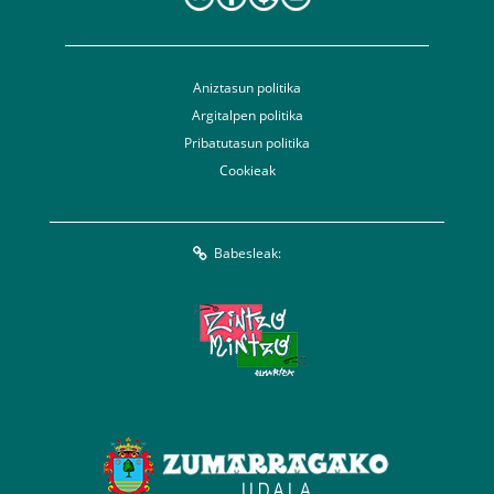
Aniztasun politika
Argitalpen politika
Pribatutasun politika
Cookieak
Babesleak: