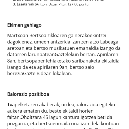
Lasatarrak
(Antton, Uxue, Pitu): 127.66 puntu
Ekimen gehiago
Martxoan Bertsoa zikloaren gainerakoekintzei
dagokienez, umeen antzerkia izan zen atzo Labeaga
aretoan,eta bertso musikatuen emanaldia izango da
datorren larunbateanGaztelekun bertan. Apirilaren
8an, bertsopaper lehiaketako saribanaketa ekitaldia
izango da eta apirilaren 9an, bertso saio
bereziaGazte Bidean lokalean.
Balorazio positiboa
Txapelketaren akaberak, ordea,balorazioa egiteko
aukera ematen du, beste ekitaldi horien
faltan.Oholtzara 45 lagun kantura igotzea beti da
pozgarria, eta bertsoenmaila ona izan dela kontuan