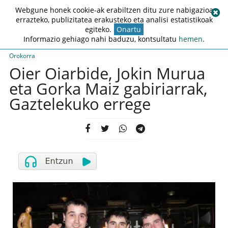
Webgune honek cookie-ak erabiltzen ditu zure nabigazioa
errazteko, publizitatea erakusteko eta analisi estatistikoak
egiteko.
Onartu
Informazio gehiago nahi baduzu, kontsultatu
hemen
.
Orokorra
Oier Oiarbide, Jokin Murua
eta Gorka Maiz gabiriarrak,
Gaztelekuko errege