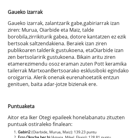
Gaueko izarrak
Gaueko izarrak, zalantzarik gabe,gabiriarrak izan
ziren: Murua, Oiarbide eta Maiz, talde
borobila,zirrikiturik gabea, dotore kantatzen ez ezik
bertsoak saltzendakiena. Beraiek izan ziren
publikoaren talderik gustukoena, etaOiarbide izan
zen bertsolaririk gustukoena. Bikain aritu ziren
etamerezimendu osoz eraman zuten Pott keramika
tailerrak MartxoanBertsoarako esklusiboki egindako
oroigarria. Alerik onenak eurenahoetatik entzun
genituen, baita adar-jotze bizienak ere.
Puntuaketa
Aitor eta Iker Otegi epaileek honelabanatu zituzten
puntuak ostiraleko finalean:
Gabiri2
(Oiarbide, Murua, Maiz): 139.23 puntu
Erro Okocha ber bi
(Amaia, Mikel, Ekain): 128.81 puntu