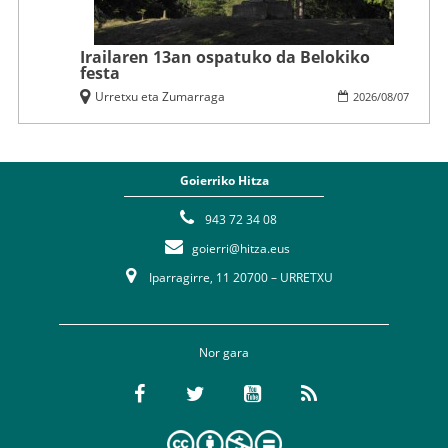
Irailaren 13an ospatuko da Belokiko
festa
Urretxu eta Zumarraga
2026
/
08
/
07
Goierriko Hitza
943 72 34 08
goierri@hitza.eus
Iparragirre, 11 20700 – URRETXU
Nor gara