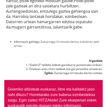
hartuz, pozik egoteko moduan gaude.Poliki-poliki
zale gazteak ari dira saioetara hurbiltzen.
Aurtengoedizioan, entzulego gaztea gehiengoa izan
da. Harrobia lantzeak horidakar, ezinbestean.
Datorren urtean hamargarren edizioa ospatuko
da,mugarri garrantzitsua, zalantzarik gabe.
Informazio gehiago
Zumarraga-Urretxuko bertso eskolaren web
orrian.
Argazkiak:
1.-“Gabiri2” taldeko kideak garaikurra jasotzerako orduan.
2.-Finalean aritu ziren taldeak eta gai jartzailea amaieran.
Egilea:
Zumarraga-Urretxuko bertso eskola.
Goierriko albisteak euskaraz, libre eta kalitatez jaso
nahi dituzu?
Horretarako zure babesa ezinbestekoa
zaigu. Egin zaitez HITZAkide!
Zure ekarpenari esker,
euskaratik eginda dagoen tokiko informazio