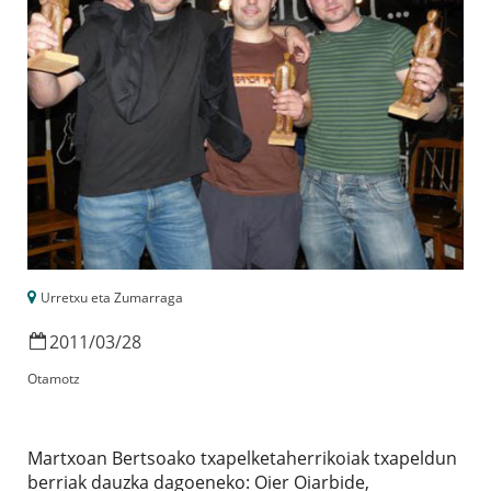
Urretxu eta Zumarraga
2011
/
03
/
28
Otamotz
Martxoan Bertsoako txapelketaherrikoiak txapeldun
berriak dauzka dagoeneko: Oier Oiarbide,