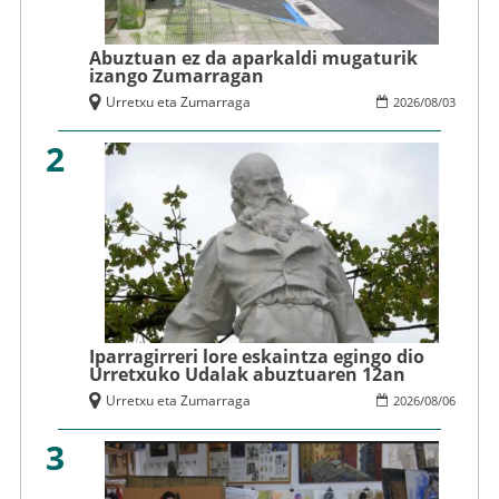
Abuztuan ez da aparkaldi mugaturik
izango Zumarragan
Urretxu eta Zumarraga
2026
/
08
/
03
2
Iparragirreri lore eskaintza egingo dio
Urretxuko Udalak abuztuaren 12an
Urretxu eta Zumarraga
2026
/
08
/
06
3