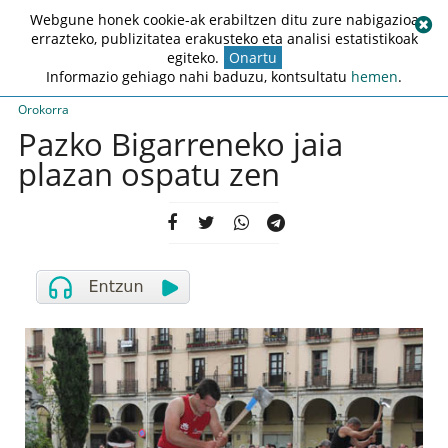
Webgune honek cookie-ak erabiltzen ditu zure nabigazioa
errazteko, publizitatea erakusteko eta analisi estatistikoak
egiteko.
Onartu
Informazio gehiago nahi baduzu, kontsultatu
hemen
.
Orokorra
Pazko Bigarreneko jaia
plazan ospatu zen