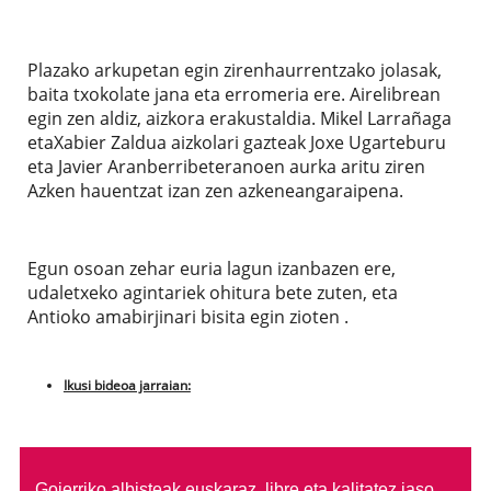
Plazako arkupetan egin zirenhaurrentzako jolasak,
baita txokolate jana eta erromeria ere. Airelibrean
egin zen aldiz, aizkora erakustaldia. Mikel Larrañaga
etaXabier Zaldua aizkolari gazteak Joxe Ugarteburu
eta Javier Aranberribeteranoen aurka aritu ziren
Azken hauentzat izan zen azkeneangaraipena.
Egun osoan zehar euria lagun izanbazen ere,
udaletxeko agintariek ohitura bete zuten, eta
Antioko amabirjinari bisita egin zioten .
Ikusi bideoa jarraian:
Goierriko albisteak euskaraz, libre eta kalitatez jaso