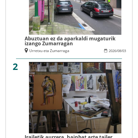
Abuztuan ez da aparkaldi mugaturik
izango Zumarragan
Urretxu eta Zumarraga
2026
/
08
/
03
2
Irailetik aurrera, hainbat arte tailer