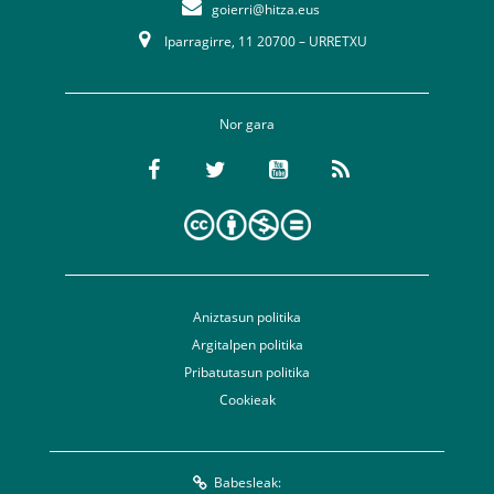
goierri@hitza.eus
Iparragirre, 11 20700 – URRETXU
Nor gara
Aniztasun politika
Argitalpen politika
Pribatutasun politika
Cookieak
Babesleak: