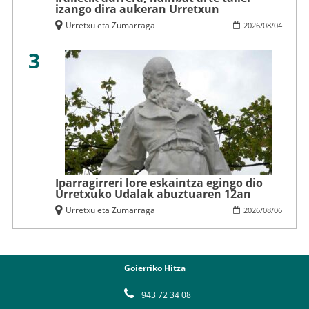
izango dira aukeran Urretxun
Urretxu eta Zumarraga
2026
/
08
/
04
3
Iparragirreri lore eskaintza egingo dio
Urretxuko Udalak abuztuaren 12an
Urretxu eta Zumarraga
2026
/
08
/
06
Goierriko Hitza
943 72 34 08