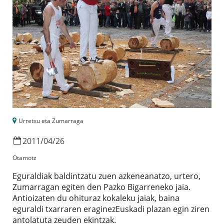
Urretxu eta Zumarraga
2011
/
04
/
26
Otamotz
Eguraldiak baldintzatu zuen azkeneanatzo, urtero,
Zumarragan egiten den Pazko Bigarreneko jaia.
Antioizaten du ohituraz kokaleku jaiak, baina
eguraldi txarraren eraginezEuskadi plazan egin ziren
antolatuta zeuden ekintzak.