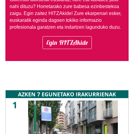
nahi dituzu?
Horretarako zure babesa ezinbestekoa
zaigu. Egin zaitez HITZAkide!
Zure ekarpenari esker,
euskaratik eginda dagoen tokiko informazio
profesionala garatzen eta indartzen lagunduko duzu.
Egin HITZAkide
AZKEN 7 EGUNETAKO IRAKURRIENAK
1