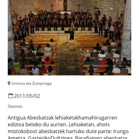
Urretxu eta Zumarraga
2011
/
05
/
02
Otamotz
Antigua Abesbatzak lehiaketakhamahirugarren
edizioa beteko du aurten. Lehiaketan, ahots
mistokobost abesbatzek hartuko dute parte: Irungo
Ametsa, GasteizkoDultzinea, Barañaingo abesbatza,