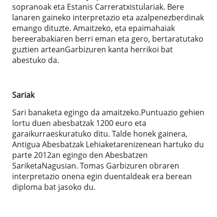
sopranoak eta Estanis Carreratxistulariak. Bere
lanaren gaineko interpretazio eta azalpenezberdinak
emango dituzte. Amaitzeko, eta epaimahaiak
bereerabakiaren berri eman eta gero, bertaratutako
guztien arteanGarbizuren kanta herrikoi bat
abestuko da.
Sariak
Sari banaketa egingo da amaitzeko.Puntuazio gehien
lortu duen abesbatzak 1200 euro eta
garaikurraeskuratuko ditu. Talde honek gainera,
Antigua Abesbatzak Lehiaketarenizenean hartuko du
parte 2012an egingo den Abesbatzen
SariketaNagusian. Tomas Garbizuren obraren
interpretazio onena egin duentaldeak era berean
diploma bat jasoko du.