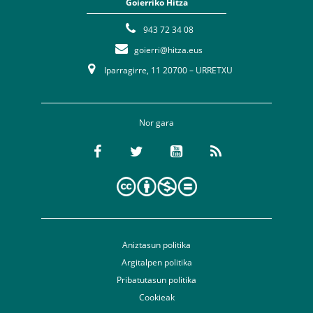
Goierriko Hitza
943 72 34 08
goierri@hitza.eus
Iparragirre, 11 20700 – URRETXU
Nor gara
Aniztasun politika
Argitalpen politika
Pribatutasun politika
Cookieak