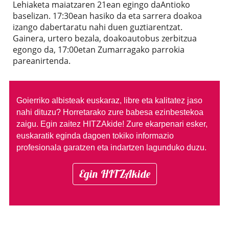
Lehiaketa maiatzaren 21ean egingo daAntioko
baselizan. 17:30ean hasiko da eta sarrera doakoa
izango dabertaratu nahi duen guztiarentzat.
Gainera, urtero bezala, doakoautobus zerbitzua
egongo da, 17:00etan Zumarragako parrokia
pareanirtenda.
Goierriko albisteak euskaraz, libre eta kalitatez jaso
nahi dituzu?
Horretarako zure babesa ezinbestekoa
zaigu. Egin zaitez HITZAkide!
Zure ekarpenari esker,
euskaratik eginda dagoen tokiko informazio
profesionala garatzen eta indartzen lagunduko duzu.
Egin HITZAkide