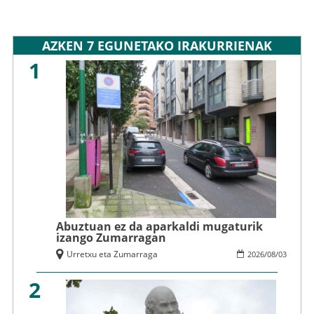
AZKEN 7 EGUNETAKO IRAKURRIENAK
1
Abuztuan ez da aparkaldi mugaturik
izango Zumarragan
Urretxu eta Zumarraga
2026
/
08
/
03
2