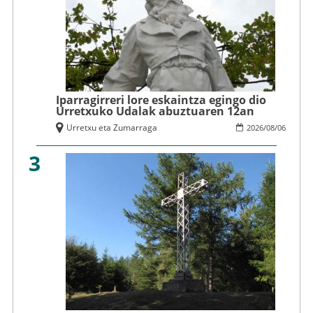
Iparragirreri lore eskaintza egingo dio
Urretxuko Udalak abuztuaren 12an
Urretxu eta Zumarraga
2026
/
08
/
06
3