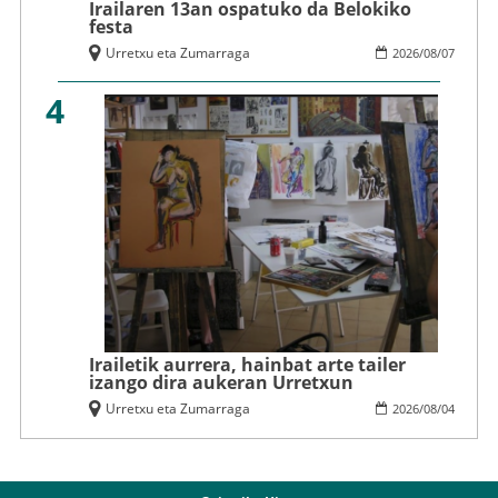
Irailaren 13an ospatuko da Belokiko
festa
Urretxu eta Zumarraga
2026
/
08
/
07
4
Irailetik aurrera, hainbat arte tailer
izango dira aukeran Urretxun
Urretxu eta Zumarraga
2026
/
08
/
04