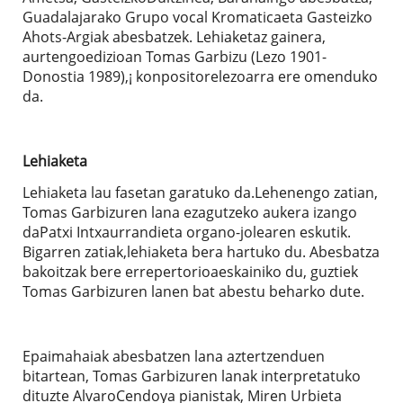
Guadalajarako Grupo vocal Kromaticaeta Gasteizko
Ahots-Argiak abesbatzek. Lehiaketaz gainera,
aurtengoedizioan Tomas Garbizu (Lezo 1901-
Donostia 1989),¡ konpositorelezoarra ere omenduko
da.
Lehiaketa
Lehiaketa lau fasetan garatuko da.Lehenengo zatian,
Tomas Garbizuren lana ezagutzeko aukera izango
daPatxi Intxaurrandieta organo-jolearen eskutik.
Bigarren zatiak,lehiaketa bera hartuko du. Abesbatza
bakoitzak bere errepertorioaeskainiko du, guztiek
Tomas Garbizuren lanen bat abestu beharko dute.
Epaimahaiak abesbatzen lana aztertzenduen
bitartean, Tomas Garbizuren lanak interpretatuko
dituzte AlvaroCendoya pianistak, Miren Urbieta