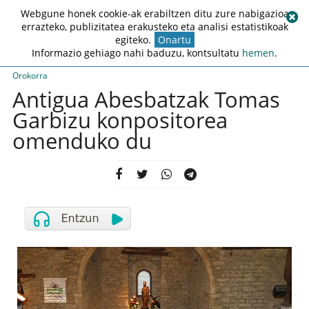
Webgune honek cookie-ak erabiltzen ditu zure nabigazioa
errazteko, publizitatea erakusteko eta analisi estatistikoak
egiteko.
Onartu
Informazio gehiago nahi baduzu, kontsultatu
hemen
.
Orokorra
Antigua Abesbatzak Tomas
Garbizu konpositorea
omenduko du