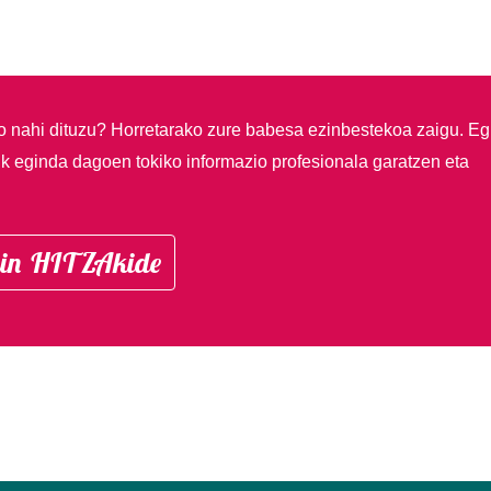
so nahi dituzu?
Horretarako zure babesa ezinbestekoa zaigu. Eg
ik eginda dagoen tokiko informazio profesionala garatzen eta
in HITZAkide