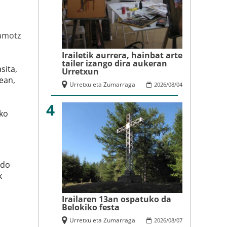
amotz
Irailetik aurrera, hainbat arte
tailer izango dira aukeran
sita,
Urretxun
ean,
Urretxu eta Zumarraga
2026
/
08
/
04
4
eko
edo
k
o
Irailaren 13an ospatuko da
Belokiko festa
Urretxu eta Zumarraga
2026
/
08
/
07