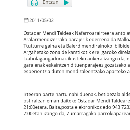
2011
/
05
/
02
Ostadar Mendi Taldeak Nafarroarairteera antola
Aralarmendizerrako parajerik ederrena da Malloa
Ttutturre gaina eta Balerdimendirainoko ibilbi
Argañetako zonalde karstikotik ere igaroko direl
txabolagangadunak ikusteko aukera izango da, e
garaienak eskaintzen dituenparajeez gozatzeko a
esperientzia duten mendizaleentzako aparteko a
Irteeran parte hartu nahi duenak, betibezala al
ostiralean eman daiteke Ostadar Mendi Taldearen e
21:00etara. Baita,posta elektronikoz edo 943 723
7:00etan izango da, Zumarragako parrokiaparea