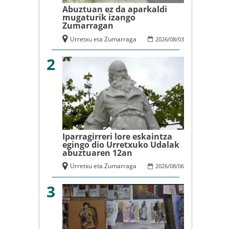
Abuztuan ez da aparkaldi
mugaturik izango
Zumarragan
Urretxu eta Zumarraga
2026
/
08
/
03
2
Iparragirreri lore eskaintza
egingo dio Urretxuko Udalak
abuztuaren 12an
Urretxu eta Zumarraga
2026
/
08
/
06
3