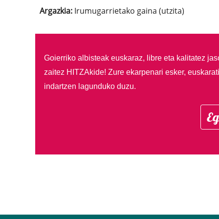
Argazkia:
Irumugarrietako gaina (utzita)
Goierriko albisteak euskaraz, libre eta kalitatez ja
zaitez HITZAkide!
Zure ekarpenari esker, euskarat
indartzen lagunduko duzu.
Eg