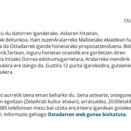
Ot
tu du datorren iganderako. Askoren hitzetan,
k deiturikoa. Hain zuzenAralarreko Malloetako ekialdean ha
dea da Ostadarrek igande honetarako proposatzenduena. Bid
arik.Tartean, inguru horietan oraindik ere gordetzen diren
ta Intzako Dorrea edoIrumugarrietara, Aralarreko mendirik
ukera ere izango da. Guztira 12 punta igarokodira, gutxien
ukera.
dez aurretik izena eman beharko du. Izena astearte, ostegun
goitzan (ZelaiArizti kultur etxean), arratsaldez, 20:00etati
385 telefonoan mezu bat utzita ere.Irteera igandean goizek
n. Informazio gehiago
Ostadarren web gunea bisitatuta.