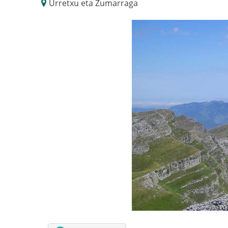
Urretxu eta Zumarraga