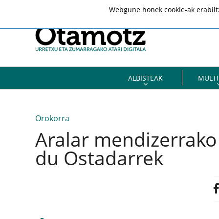
Webgune honek cookie-ak erabiltze
ALBISTEAK
MULTI
Orokorra
Aralar mendizerrako 
du Ostadarrek