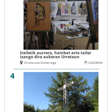
Irailetik aurrera, hainbat arte tailer
izango dira aukeran Urretxun
Urretxu eta Zumarraga
2026
/
08
/
04
4