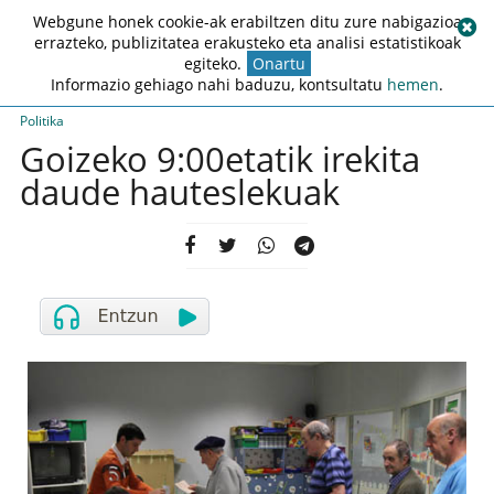
Webgune honek cookie-ak erabiltzen ditu zure nabigazioa
errazteko, publizitatea erakusteko eta analisi estatistikoak
egiteko.
Onartu
Informazio gehiago nahi baduzu, kontsultatu
hemen
.
Politika
Goizeko 9:00etatik irekita
daude hauteslekuak