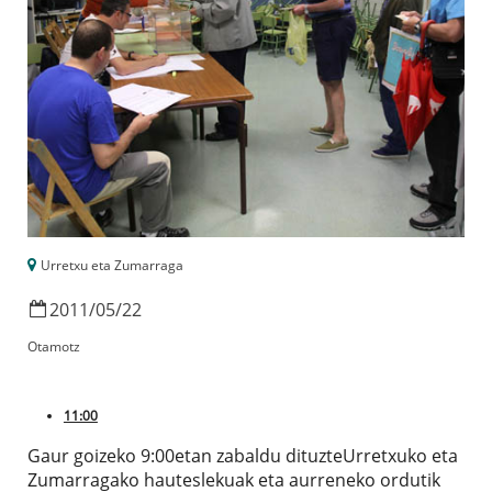
Urretxu eta Zumarraga
2011
/
05
/
22
Otamotz
11:00
Gaur goizeko 9:00etan zabaldu dituzteUrretxuko eta
Zumarragako hauteslekuak eta aurreneko ordutik