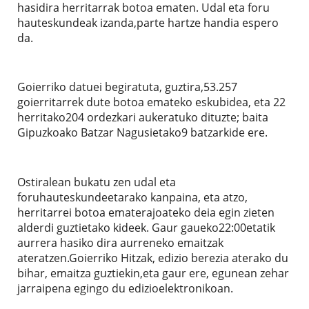
hasidira herritarrak botoa ematen. Udal eta foru
hauteskundeak izanda,parte hartze handia espero
da.
Goierriko datuei begiratuta, guztira,53.257
goierritarrek dute botoa emateko eskubidea, eta 22
herritako204 ordezkari aukeratuko dituzte; baita
Gipuzkoako Batzar Nagusietako9 batzarkide ere.
Ostiralean bukatu zen udal eta
foruhauteskundeetarako kanpaina, eta atzo,
herritarrei botoa ematerajoateko deia egin zieten
alderdi guztietako kideek. Gaur gaueko22:00etatik
aurrera hasiko dira aurreneko emaitzak
ateratzen.Goierriko Hitzak, edizio berezia aterako du
bihar, emaitza guztiekin,eta gaur ere, egunean zehar
jarraipena egingo du edizioelektronikoan.