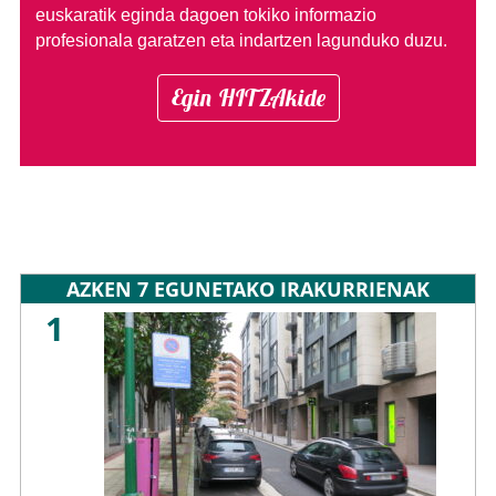
euskaratik eginda dagoen tokiko informazio
profesionala garatzen eta indartzen lagunduko duzu.
Egin HITZAkide
AZKEN 7 EGUNETAKO IRAKURRIENAK
1