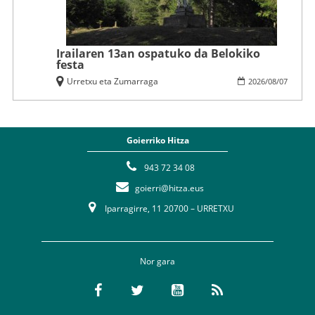
Irailaren 13an ospatuko da Belokiko
festa
Urretxu eta Zumarraga
2026
/
08
/
07
Goierriko Hitza
943 72 34 08
goierri@hitza.eus
Iparragirre, 11 20700 – URRETXU
Nor gara