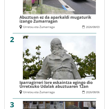
Abuztuan ez da aparkaldi mugaturik
izango Zumarragan
Urretxu eta Zumarraga
2026
/
08
/
03
2
Iparragirreri lore eskaintza egingo dio
Urretxuko Udalak abuztuaren 12an
Urretxu eta Zumarraga
2026
/
08
/
06
3