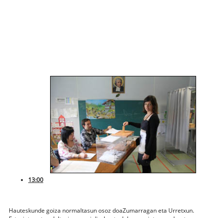
13:00
Hauteskunde goiza normaltasun osoz doaZumarragan eta Urretxun.