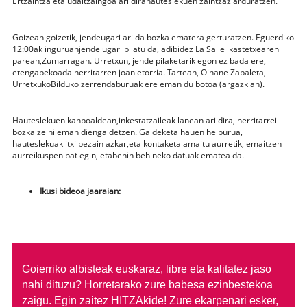
Ertzaintza eta udaltzaingoa ari dirahauteslekuen zaintzaz arduratzen.
Goizean goizetik, jendeugari ari da bozka ematera gerturatzen. Eguerdiko
12:00ak inguruanjende ugari pilatu da, adibidez La Salle ikastetxearen
parean,Zumarragan. Urretxun, jende pilaketarik egon ez bada ere,
etengabekoada herritarren joan etorria. Tartean, Oihane Zabaleta,
UrretxukoBilduko zerrendaburuak ere eman du botoa (argazkian).
Hauteslekuen kanpoaldean,inkestatzaileak lanean ari dira, herritarrei
bozka zeini eman diengaldetzen. Galdeketa hauen helburua,
hauteslekuak itxi bezain azkar,eta kontaketa amaitu aurretik, emaitzen
aurreikuspen bat egin, etabehin behineko datuak ematea da.
Ikusi bideoa jaaraian:
Goierriko albisteak euskaraz, libre eta kalitatez jaso
nahi dituzu?
Horretarako zure babesa ezinbestekoa
zaigu. Egin zaitez HITZAkide!
Zure ekarpenari esker,