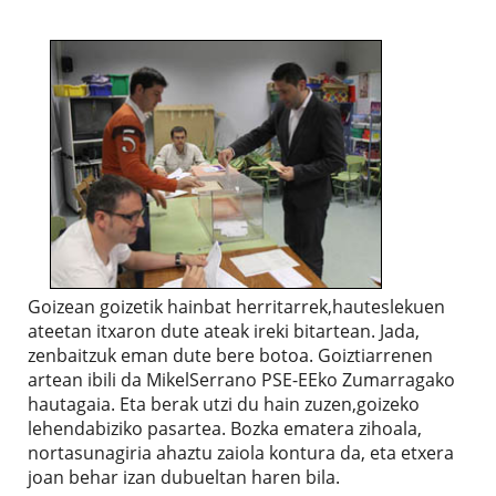
Goizean goizetik hainbat herritarrek,hauteslekuen
ateetan itxaron dute ateak ireki bitartean. Jada,
zenbaitzuk eman dute bere botoa. Goiztiarrenen
artean ibili da MikelSerrano PSE-EEko Zumarragako
hautagaia. Eta berak utzi du hain zuzen,goizeko
lehendabiziko pasartea. Bozka ematera zihoala,
nortasunagiria ahaztu zaiola kontura da, eta etxera
joan behar izan dubueltan haren bila.