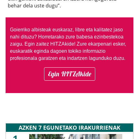
behar dela uste dugu”.
Goierriko albisteak euskaraz, libre eta kalitatez jaso
nahi dituzu?
Horretarako zure babesa ezinbestekoa
zaigu. Egin zaitez HITZAkide!
Zure ekarpenari esker,
euskaratik eginda dagoen tokiko informazio
profesionala garatzen eta indartzen lagunduko duzu.
Egin HITZAkide
AZKEN 7 EGUNETAKO IRAKURRIENAK
1