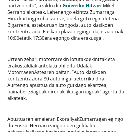
hartzen ditu”, azaldu dio
Goierriko Hitzari
Mikel
Serrano alkateak. Lehenengo ekintza Zumarraga
Hiria kartingproba izan ze, duela gutxi egin dutena.
Bigarrena, asteburuan izangoda, auto klasikoen
kontzentrazioa. Euskadi plazan egingo da, etaautoak
10:00etatik 17:30era egongo dira erakusgai.
Urtean zehar, motorrarekin lotutakoekintzak eta
erakustaldiak antolatu ohi ditu Udalak
MotorraeenAstearen baitan. ”Auto klasikoen
kontzentraziora 80 auto inguruetorriko dira.
Aurtengo apustua da auto gutxiago ekartzea,
bainabereziagoak direnak, ikusgarriagoak” agertu du
alkateak.
Abuztuaren amaieran EkorallyakZumarragan egingo
du Euskal Herrian izango duen geldialdi