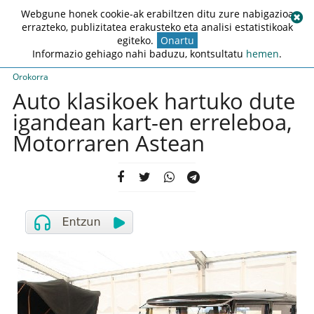
Webgune honek cookie-ak erabiltzen ditu zure nabigazioa
errazteko, publizitatea erakusteko eta analisi estatistikoak
egiteko.
Onartu
Informazio gehiago nahi baduzu, kontsultatu
hemen
.
Orokorra
Auto klasikoek hartuko dute
igandean kart-en erreleboa,
Motorraren Astean