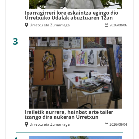
Iparragirreri lore eskaintza egingo dio
Urretxuko Udalak abuztuaren 12an
Urretxu eta Zumarraga
2026
/
08
/
06
3
Irailetik aurrera, hainbat arte tailer
izango dira aukeran Urretxun
Urretxu eta Zumarraga
2026
/
08
/
04