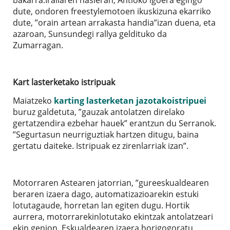
bakarra.Irailaren hasieran, Antioko igoera egingo
dute, ondoren freestylemotoen ikuskizuna ekarriko
dute, ”orain artean arrakasta handia”izan duena, eta
azaroan, Sunsundegi rallya geldituko da
Zumarragan.
Kart lasterketako istripuak
Maiatzeko
karting lasterketan jazotakoistripuei
buruz galdetuta, ”gauzak antolatzen direlako
gertatzendira ezbehar hauek” erantzun du Serranok.
”Segurtasun neurriguztiak hartzen ditugu, baina
gertatu daiteke. Istripuak ez zirenlarriak izan”.
Motorraren Astearen jatorrian, ”gureeskualdearen
beraren izaera dago, automatizazioarekin estuki
lotutagaude, horretan lan egiten dugu. Hortik
aurrera, motorrarekinlotutako ekintzak antolatzeari
ekin genion. Eskualdearen izaera horigogoratu