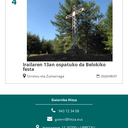
4
Irailaren 13an ospatuko da Belokiko
festa
Urretxu eta Zumarraga
2026
/
08
/
07
Goierriko Hitza
943 72 34 08
goierri@hitza.eus
Iparragirre, 11 20700 – URRETXU