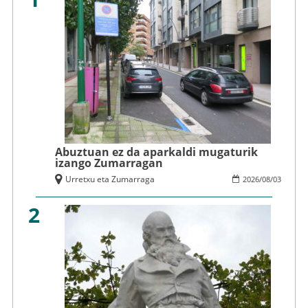
Abuztuan ez da aparkaldi mugaturik
izango Zumarragan
Urretxu eta Zumarraga
2026
/
08
/
03
2