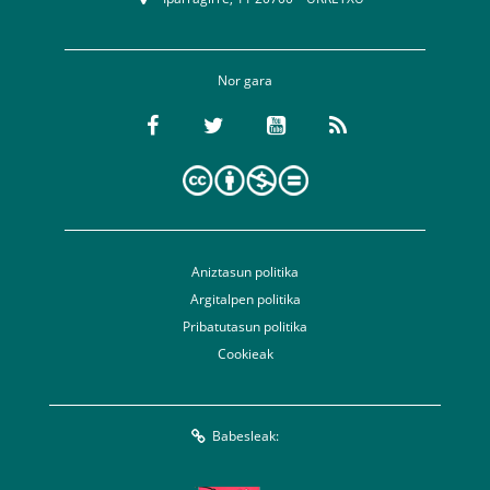
Nor gara
Aniztasun politika
Argitalpen politika
Pribatutasun politika
Cookieak
Babesleak: