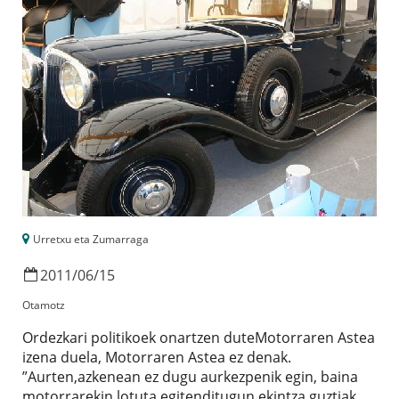
Urretxu eta Zumarraga
2011
/
06
/
15
Otamotz
Ordezkari politikoek onartzen duteMotorraren Astea
izena duela, Motorraren Astea ez denak.
”Aurten,azkenean ez dugu aurkezpenik egin, baina
motorrarekin lotuta egitenditugun ekintza guztiak