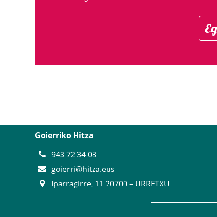
Eg
Goierriko Hitza
943 72 34 08
goierri@hitza.eus
Iparragirre, 11 20700 – URRETXU