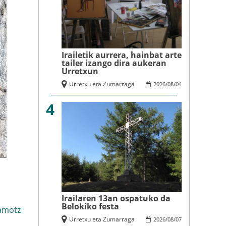
Irailetik aurrera, hainbat arte
tailer izango dira aukeran
Urretxun
Urretxu eta Zumarraga
2026
/
08
/
04
4
Irailaren 13an ospatuko da
Belokiko festa
amotz
Urretxu eta Zumarraga
2026
/
08
/
07