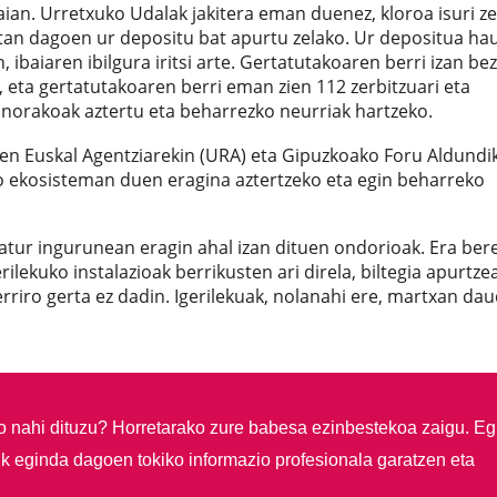
ibaian. Urretxuko Udalak jakitera eman duenez, kloroa isuri z
ioetan dagoen ur depositu bat apurtu zelako. Ur depositua hau
ibaiaren ibilgura iritsi arte. Gertatutakoaren berri izan be
, eta gertatutakoaren berri eman zien 112 zerbitzuari eta
norakoak aztertu eta beharrezko neurriak hartzeko.
ren Euskal Agentziarekin (URA) eta Gipuzkoako Foru Aldundi
iko ekosisteman duen eragina aztertzeko eta egin beharreko
 natur ingurunean eragin ahal izan dituen ondorioak. Era ber
rilekuko instalazioak berrikusten ari direla, biltegia apurtze
erriro gerta ez dadin. Igerilekuak, nolanahi ere, martxan da
so nahi dituzu?
Horretarako zure babesa ezinbestekoa zaigu. Eg
ik eginda dagoen tokiko informazio profesionala garatzen eta