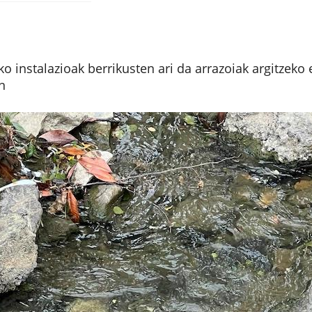
ko instalazioak berrikusten ari da arrazoiak argitzeko 
n