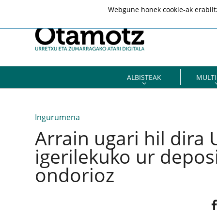
Webgune honek cookie-ak erabiltze
ALBISTEAK
MULTI
Ingurumena
Arrain ugari hil dira
igerilekuko ur depos
ondorioz