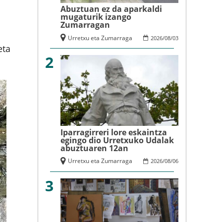
Abuztuan ez da aparkaldi
mugaturik izango
Zumarragan
Urretxu eta Zumarraga
2026
/
08
/
03
eta
2
Iparragirreri lore eskaintza
egingo dio Urretxuko Udalak
abuztuaren 12an
Urretxu eta Zumarraga
2026
/
08
/
06
3