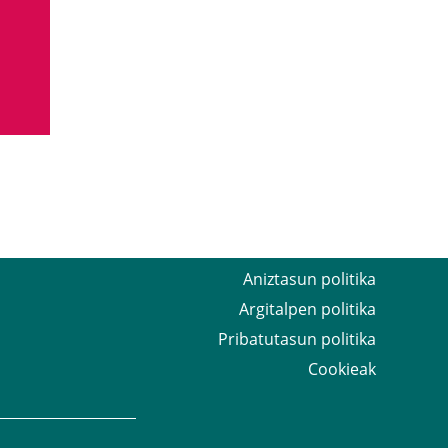
Aniztasun politika
Argitalpen politika
Pribatutasun politika
Cookieak