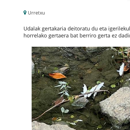
Urretxu
Udalak gertakaria deitoratu du eta igerileku
horrelako gertaera bat berriro gerta ez dadi