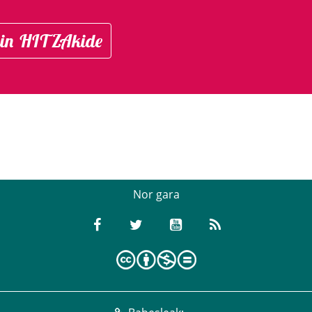
in HITZAkide
Nor gara