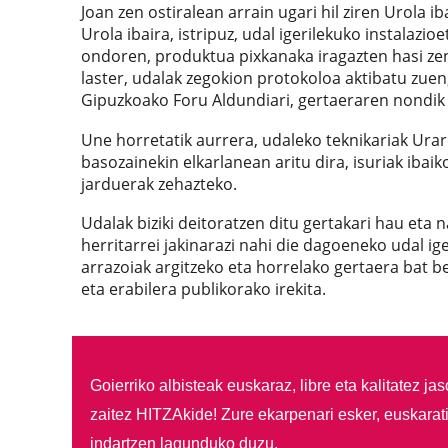
Joan zen ostiralean arrain ugari hil ziren Urola 
Urola ibaira, istripuz, udal igerilekuko instalaz
ondoren, produktua pixkanaka iragazten hasi zen, 
laster, udalak zegokion protokoloa aktibatu zuen
Gipuzkoako Foru Aldundiari, gertaeraren nondik 
Une horretatik aurrera, udaleko teknikariak Ura
basozainekin elkarlanean aritu dira, isuriak iba
jarduerak zehazteko.
Udalak biziki deitoratzen ditu gertakari hau eta
herritarrei jakinarazi nahi die dagoeneko udal ige
arrazoiak argitzeko eta horrelako gertaera bat b
eta erabilera publikorako irekita.
Goierriko albisteak euskaraz, libre eta kalitatez ja
zaitez HITZAkide!
Zure ekarpenari esker, euskarat
indartzen lagunduko duzu.