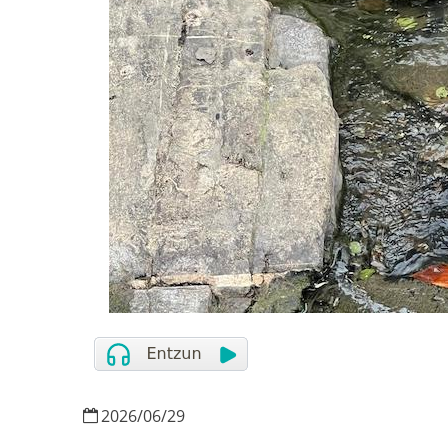
2026
/
06
/
29