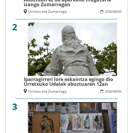
izango Zumarragan
Urretxu eta Zumarraga
2026
/
08
/
03
2
Iparragirreri lore eskaintza egingo dio
Urretxuko Udalak abuztuaren 12an
Urretxu eta Zumarraga
2026
/
08
/
06
3