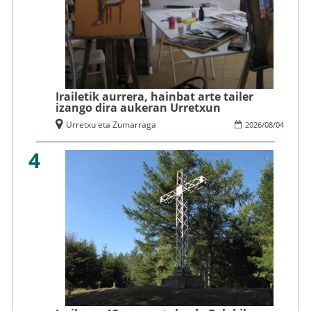
Irailetik aurrera, hainbat arte tailer
izango dira aukeran Urretxun
Urretxu eta Zumarraga
2026
/
08
/
04
4