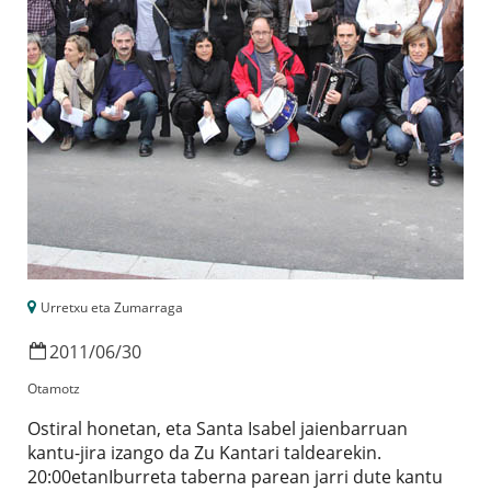
Urretxu eta Zumarraga
2011
/
06
/
30
Otamotz
Ostiral honetan, eta Santa Isabel jaienbarruan
kantu-jira izango da Zu Kantari taldearekin.
20:00etanIburreta taberna parean jarri dute kantu