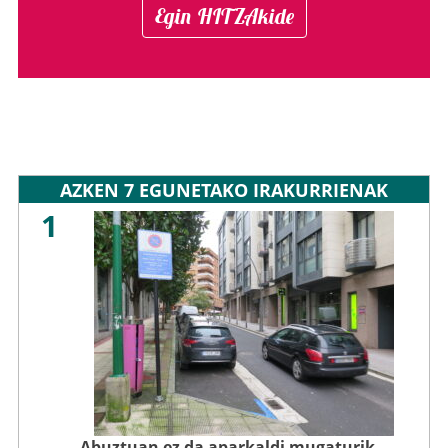
Egin HITZAkide
AZKEN 7 EGUNETAKO IRAKURRIENAK
1
Abuztuan ez da aparkaldi mugaturik