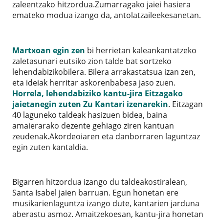
zaleentzako hitzordua.Zumarragako jaiei hasiera
emateko modua izango da, antolatzaileekesanetan.
Martxoan egin zen
bi herrietan kaleankantatzeko
zaletasunari eutsiko zion talde bat sortzeko
lehendabizikobilera. Bilera arrakastatsua izan zen,
eta ideiak herritar askorenbabesa jaso zuen.
Horrela, lehendabiziko kantu-jira Eitzagako
jaietanegin zuten Zu Kantari izenarekin
. Eitzagan
40 laguneko taldeak hasizuen bidea, baina
amaierarako dezente gehiago ziren kantuan
zeudenak.Akordeoiaren eta danborraren laguntzaz
egin zuten kantaldia.
Bigarren hitzordua izango du taldeakostiralean,
Santa Isabel jaien barruan. Egun honetan ere
musikarienlaguntza izango dute, kantarien jarduna
aberastu asmoz. Amaitzekoesan, kantu-jira honetan