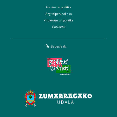
Aniztasun politika
Argitalpen politika
Pribatutasun politika
Cookieak
Babesleak: