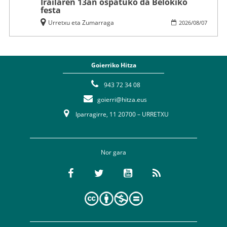
Irailaren 13an ospatuko da Belokiko
festa
Urretxu eta Zumarraga
2026
/
08
/
07
Goierriko Hitza
943 72 34 08
goierri@hitza.eus
Iparragirre, 11 20700 – URRETXU
Nor gara