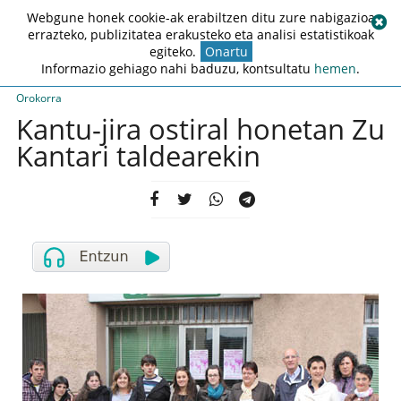
Webgune honek cookie-ak erabiltzen ditu zure nabigazioa
errazteko, publizitatea erakusteko eta analisi estatistikoak
egiteko.
Onartu
Informazio gehiago nahi baduzu, kontsultatu
hemen
.
Orokorra
Kantu-jira ostiral honetan Zu
Kantari taldearekin