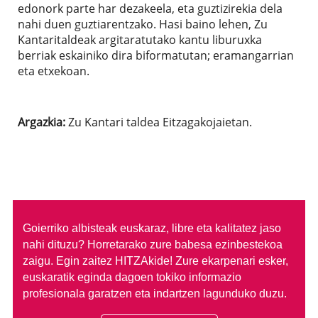
edonork parte har dezakeela, eta guztizirekia dela
nahi duen guztiarentzako. Hasi baino lehen, Zu
Kantaritaldeak argitaratutako kantu liburuxka
berriak eskainiko dira biformatutan; eramangarrian
eta etxekoan.
Argazkia:
Zu Kantari taldea Eitzagakojaietan.
Goierriko albisteak euskaraz, libre eta kalitatez jaso
nahi dituzu?
Horretarako zure babesa ezinbestekoa
zaigu. Egin zaitez HITZAkide!
Zure ekarpenari esker,
euskaratik eginda dagoen tokiko informazio
profesionala garatzen eta indartzen lagunduko duzu.