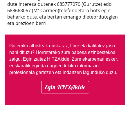
dute.Interesa dutenek 685777070 (Gurutze) edo
688668067 (Mª Carmen)telefonoetara hots egin
beharko dute, eta bertan emango dieteordutegien
eta prezioen berri.
Goierriko albisteak euskaraz, libre eta kalitatez jaso
nahi dituzu?
Horretarako zure babesa ezinbestekoa
zaigu. Egin zaitez HITZAkide!
Zure ekarpenari esker,
euskaratik eginda dagoen tokiko informazio
profesionala garatzen eta indartzen lagunduko duzu.
Egin HITZAkide