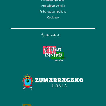
Argitalpen politika
Pribatutasun politika
Cookieak
Babesleak: