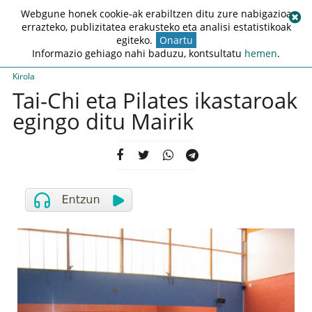
Webgune honek cookie-ak erabiltzen ditu zure nabigazioa
errazteko, publizitatea erakusteko eta analisi estatistikoak
egiteko.
Onartu
Informazio gehiago nahi baduzu, kontsultatu
hemen
.
Kirola
Tai-Chi eta Pilates ikastaroak
egingo ditu Mairik