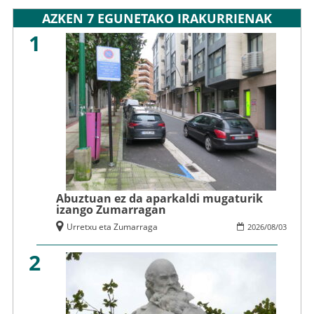
AZKEN 7 EGUNETAKO IRAKURRIENAK
1
Abuztuan ez da aparkaldi mugaturik
izango Zumarragan
Urretxu eta Zumarraga
2026
/
08
/
03
2