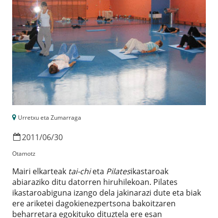
Urretxu eta Zumarraga
2011
/
06
/
30
Otamotz
Mairi elkarteak
tai-chi
eta
Pilates
ikastaroak
abiaraziko ditu datorren hiruhilekoan. Pilates
ikastaroabiguna izango dela jakinarazi dute eta biak
ere ariketei dagokienezpertsona bakoitzaren
beharretara egokituko dituztela ere esan