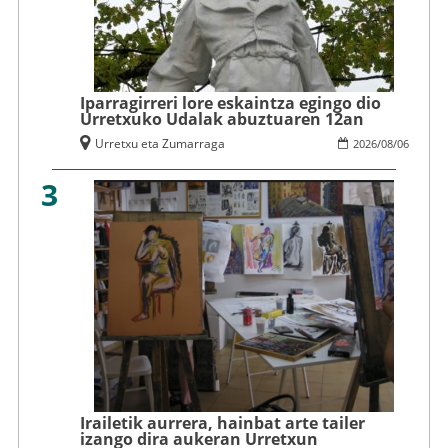
Iparragirreri lore eskaintza egingo dio
Urretxuko Udalak abuztuaren 12an
Urretxu eta Zumarraga
2026
/
08
/
06
3
Irailetik aurrera, hainbat arte tailer
izango dira aukeran Urretxun