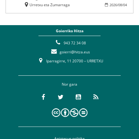
Urretxu eta Zumarraga
2026
/
08
/
04
Goierriko Hitza
943 72 34 08
goierri@hitza.eus
Iparragirre, 11 20700 – URRETXU
Nor gara
Aniztasun politika