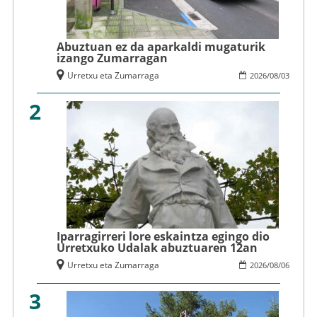
Abuztuan ez da aparkaldi mugaturik
izango Zumarragan
Urretxu eta Zumarraga
2026
/
08
/
03
2
Iparragirreri lore eskaintza egingo dio
Urretxuko Udalak abuztuaren 12an
Urretxu eta Zumarraga
2026
/
08
/
06
3