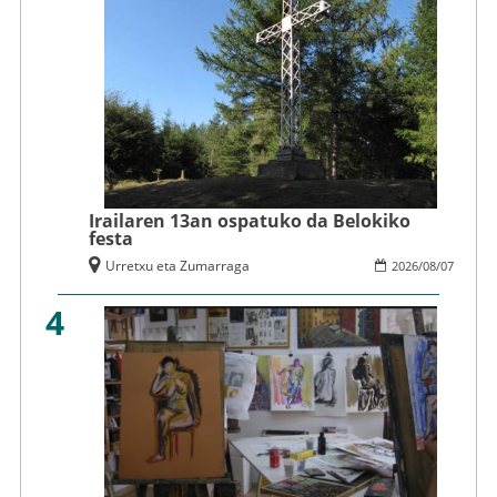
Irailaren 13an ospatuko da Belokiko
festa
Urretxu eta Zumarraga
2026
/
08
/
07
4