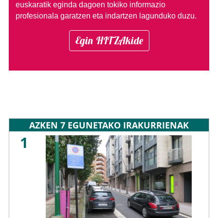
euskaratik eginda dagoen tokiko informazio
profesionala garatzen eta indartzen lagunduko duzu.
Egin HITZAkide
AZKEN 7 EGUNETAKO IRAKURRIENAK
1