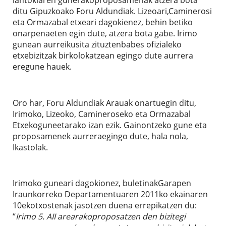
ditu Gipuzkoako Foru Aldundiak. Lizeoari,Caminerosi
eta Ormazabal etxeari dagokienez, behin betiko
onarpenaeten egin dute, atzera bota gabe. Irimo
gunean aurreikusita zituztenbabes ofizialeko
etxebizitzak birkolokatzean egingo dute aurrera
eregune hauek.
Oro har, Foru Aldundiak Arauak onartuegin ditu,
Irimoko, Lizeoko, Camineroseko eta Ormazabal
Etxekoguneetarako izan ezik. Gainontzeko gune eta
proposamenek aurreraegingo dute, hala nola,
Ikastolak.
Irimoko guneari dagokionez, buletinakGarapen
Iraunkorreko Departamentuaren 2011ko ekainaren
10ekotxostenak jasotzen duena errepikatzen du:
“
Irimo 5. AII arearakoproposatzen den bizitegi