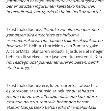
garapenean ez dago bermatuta arauzbizitegiek bete
behar dituzten ingurumen kalitateko helburuak
betekodirenik; beraz, ezin da behin betikoz onartu”
.
Txostenak dioenez,
“Irimoko zonaldeannabarmen
gainditzen dira etxebizitza eta industria
eremuetarakoezarrita dauden kalitate akustikoaren
helburuak”
. Helburu horieklortzeko Zumarragako
ArcelorMittal plantaren industria jarduera eten”egin
beharko litzatekeela ere jasotzen du txostenak,
“eta
hori ezdago udal planeamenduaren baitan, baizik
eta haratago”
.
Txostenak dioenez ere, lurzoruarenkalitateaz hitz
egiterakoan arau subsidiarioek
“ez du zehazten
zeinden lurzoruen alterazio maila edo kutsadura,
ezta zein neurrizuzentzaile behar den bertan
etxebizitzak jartzeko beharrezko direnbaldintzak