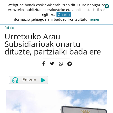
Webgune honek cookie-ak erabiltzen ditu zure nabigazioa
errazteko, publizitatea erakusteko eta analisi estatistikoak
egiteko.
Onartu
Informazio gehiago nahi baduzu, kontsultatu
hemen
.
Politika
Urretxuko Arau
Subsidiarioak onartu
dituzte, partzialki bada ere