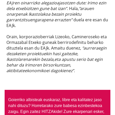
EAJren oinarrizko alegazioajasotzen dute: Irimo ezin
dela etxebizitzen gune bat izan”
. Hala,
“arauen
onarpenak Ikastolakoa bezain proiektu
garrantzitsuengarapena errazten”
duela ere esan du
EAJk.
Orain, korporazioberriak Lizeoko, Camineroseko eta
Ormazabal Etxeko guneak berrirodefinitu beharko
dituztela esan du EAJk. Amaitu duenez,
“aurreraegin
dezaketen proiektuekin hasi gaitezke,
Ikastolarenarekin bezala,eta apustu serio bat egin
behar da Irimoren birsorkuntzan,
aktibitateekonomikoei dagokienez”
.
Goierriko albisteak euskaraz, libre eta kalitatez jaso
nahi dituzu?
Horretarako zure babesa ezinbestekoa
zaigu. Egin zaitez HITZAkide!
Zure ekarpenari esker,