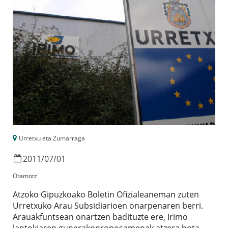
Urretxu eta Zumarraga
2011
/
07
/
01
Otamotz
Atzoko Gipuzkoako Boletin Ofizialeaneman zuten
Urretxuko Arau Subsidiarioen onarpenaren berri.
Arauakfuntsean onartzen badituzte ere, Irimo
lantokiaren gunerakoproposamenak atzera bota