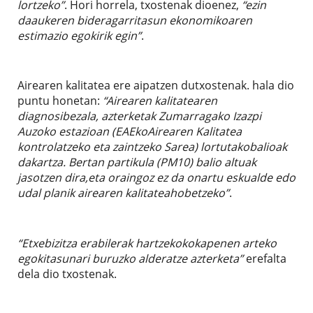
lortzeko”
. Hori horrela, txostenak dioenez,
“ezin
daaukeren bideragarritasun ekonomikoaren
estimazio egokirik egin”
.
Airearen kalitatea ere aipatzen dutxostenak. hala dio
puntu honetan:
“Airearen kalitatearen
diagnosibezala, azterketak Zumarragako Izazpi
Auzoko estazioan (EAEkoAirearen Kalitatea
kontrolatzeko eta zaintzeko Sarea) lortutakobalioak
dakartza. Bertan partikula (PM10) balio altuak
jasotzen dira,eta oraingoz ez da onartu eskualde edo
udal planik airearen kalitateahobetzeko”
.
“Etxebizitza erabilerak hartzekokokapenen arteko
egokitasunari buruzko alderatze azterketa”
erefalta
dela dio txostenak.