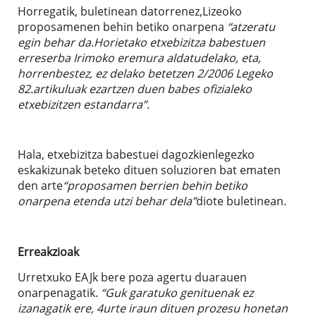
Horregatik, buletinean datorrenez,Lizeoko
proposamenen behin betiko onarpena
“atzeratu
egin behar da.Horietako etxebizitza babestuen
erreserba Irimoko eremura aldatudelako, eta,
horrenbestez, ez delako betetzen 2/2006 Legeko
82.artikuluak ezartzen duen babes ofizialeko
etxebizitzen estandarra”
.
Hala, etxebizitza babestuei dagozkienlegezko
eskakizunak beteko dituen soluzioren bat ematen
den arte
“proposamen berrien behin betiko
onarpena etenda utzi behar dela”
diote buletinean.
Erreakzioak
Urretxuko EAJk bere poza agertu duarauen
onarpenagatik.
“Guk garatuko genituenak ez
izanagatik ere, 4urte iraun dituen prozesu honetan