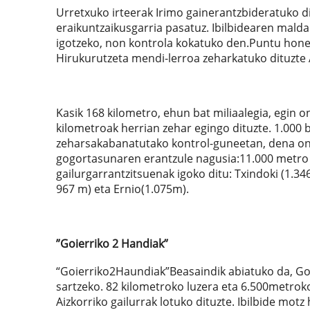
Urretxuko irteerak Irimo gainerantzbideratuko di
eraikuntzaikusgarria pasatuz. Ibilbidearen malda
igotzeko, non kontrola kokatuko den.Puntu honeta
Hirukurutzeta mendi-lerroa zeharkatuko dituzt
Kasik 168 kilometro, ehun bat miliaalegia, egin o
kilometroak herrian zehar egingo dituzte. 1.000 
zeharsakabanatutako kontrol-guneetan, dena ondo
gogortasunaren erantzule nagusia:11.000 metro p
gailurgarrantzitsuenak igoko ditu: Txindoki (1.346
967 m) eta Ernio(1.075m).
”Goierriko 2 Handiak”
“Goierriko2Haundiak”Beasaindik abiatuko da, Goi
sartzeko. 82 kilometroko luzera eta 6.500metrok
Aizkorriko gailurrak lotuko dituzte. Ibilbide mo