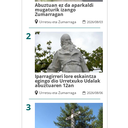
Abuztuan ez da aparkaldi
mugaturik izango
Zumarragan
Urretxu eta Zumarraga
2026
/
08
/
03
2
Iparragirreri lore eskaintza
egingo dio Urretxuko Udalak
abuztuaren 12an
Urretxu eta Zumarraga
2026
/
08
/
06
3