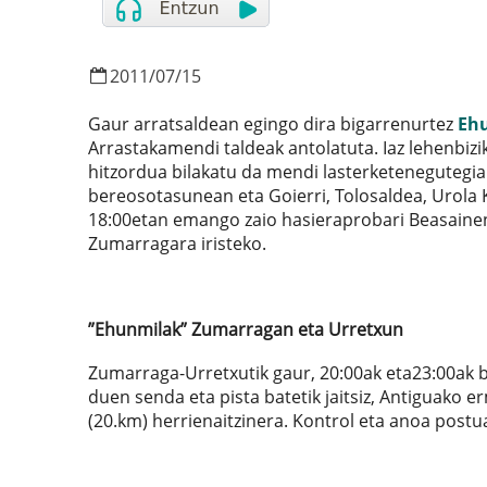
2011
/
07
/
15
Gaur arratsaldean egingo dira bigarrenurtez
Ehu
Arrastakamendi taldeak antolatuta. Iaz lehenbiz
hitzordua bilakatu da mendi lasterketenegutegia
bereosotasunean eta Goierri, Tolosaldea, Urola 
18:00etan emango zaio hasieraprobari Beasainen.
Zumarragara iristeko.
”Ehunmilak” Zumarragan eta Urretxun
Zumarraga-Urretxutik gaur, 20:00ak eta23:00ak b
duen senda eta pista batetik jaitsiz, Antiguako e
(20.km) herrienaitzinera. Kontrol eta anoa postu