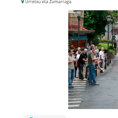
Urretxu eta Zumarraga