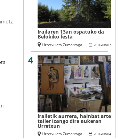
amotz
Irailaren 13an ospatuko da
Belokiko festa
Urretxu eta Zumarraga
2026
/
08
/
07
4
eta
en
Irailetik aurrera, hainbat arte
tailer izango dira aukeran
Urretxun
Urretxu eta Zumarraga
2026
/
08
/
04