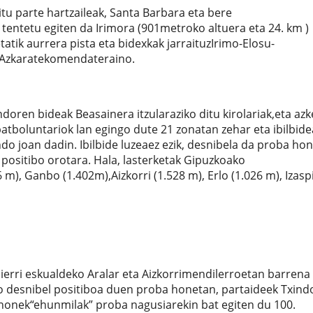
tu parte hartzaileak, Santa Barbara eta bere
 tentetu egiten da Irimora (901metroko altuera eta 24. km )
tik aurrera pista eta bidexkak jarraituzIrimo-Elosu-
e Azkaratekomendateraino.
ndoren bideak Beasainera itzularaziko ditu kirolariak,eta az
batboluntariok lan egingo dute 21 zonatan zehar eta ibilbid
 joan dadin. Ibilbide luzeaez ezik, desnibela da proba ho
ositibo orotara. Hala, lasterketak Gipuzkoako
 m), Ganbo (1.402m),Aizkorri (1.528 m), Erlo (1.026 m), Izaspi
erri eskualdeko Aralar eta Aizkorrimendilerroetan barrena
o desnibel positiboa duen proba honetan, partaideek Txind
tz honek“ehunmilak” proba nagusiarekin bat egiten du 100.