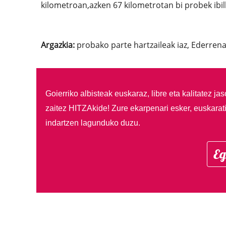
kilometroan,azken 67 kilometrotan bi probek ibil
Argazkia:
probako parte hartzaileak iaz, Ederrena
Goierriko albisteak euskaraz, libre eta kalitatez ja
zaitez HITZAkide!
Zure ekarpenari esker, euskarat
indartzen lagunduko duzu.
Eg