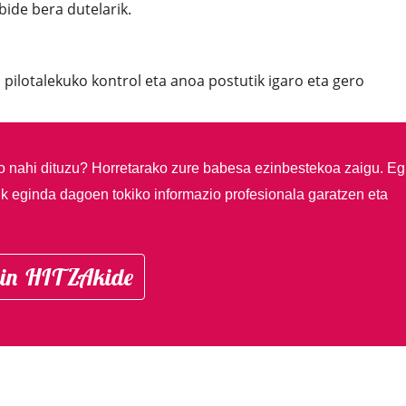
bide bera dutelarik.
 pilotalekuko kontrol eta anoa postutik igaro eta gero
so nahi dituzu?
Horretarako zure babesa ezinbestekoa zaigu. Eg
ik eginda dagoen tokiko informazio profesionala garatzen eta
in HITZAkide