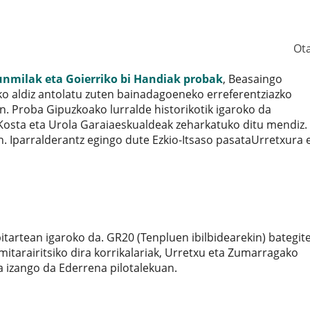
Ot
nmilak eta Goierriko bi Handiak probak
, Beasaingo
iko aldiz antolatu zuten bainadagoeneko erreferentziazko
n. Proba Gipuzkoako lurralde historikotik igaroko da
Kosta eta Urola Garaiaeskualdeak zeharkatuko ditu mendiz.
 Iparralderantz egingo dute Ezkio-Itsaso pasataUrretxura 
itartean igaroko da. GR20 (Tenpluen ibilbidearekin) bategit
rmitarairitsiko dira korrikalariak, Urretxu eta Zumarragako
a izango da Ederrena pilotalekuan.