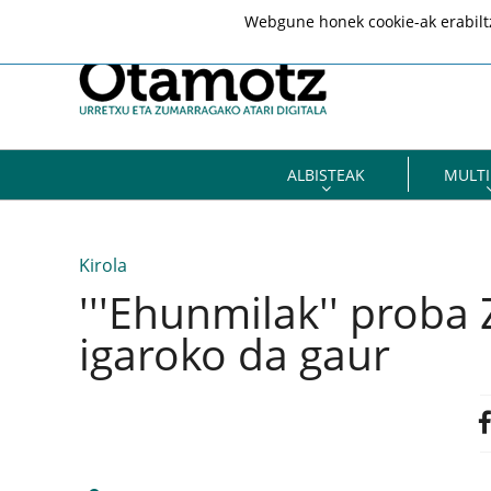
Webgune honek cookie-ak erabiltze
ALBISTEAK
MULTI
Kirola
'''Ehunmilak'' proba
igaroko da gaur