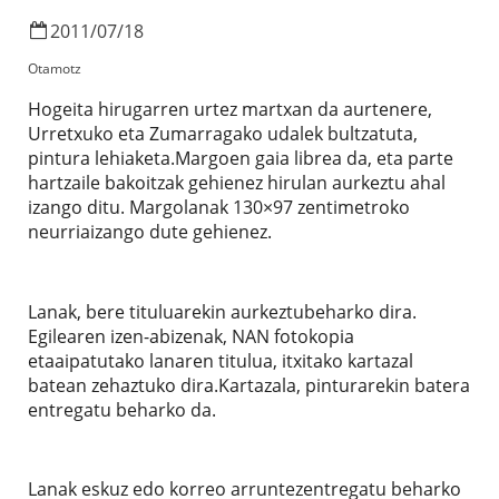
2011
/
07
/
18
Otamotz
Hogeita hirugarren urtez martxan da aurtenere,
Urretxuko eta Zumarragako udalek bultzatuta,
pintura lehiaketa.Margoen gaia librea da, eta parte
hartzaile bakoitzak gehienez hirulan aurkeztu ahal
izango ditu. Margolanak 130×97 zentimetroko
neurriaizango dute gehienez.
Lanak, bere tituluarekin aurkeztubeharko dira.
Egilearen izen-abizenak, NAN fotokopia
etaaipatutako lanaren titulua, itxitako kartazal
batean zehaztuko dira.Kartazala, pinturarekin batera
entregatu beharko da.
Lanak eskuz edo korreo arruntezentregatu beharko