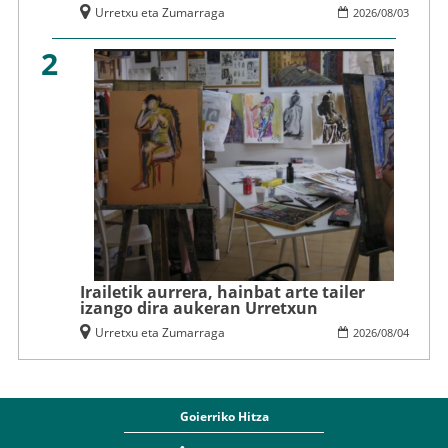
Urretxu eta Zumarraga
2026
/
08
/
03
2
Irailetik aurrera, hainbat arte tailer
izango dira aukeran Urretxun
Urretxu eta Zumarraga
2026
/
08
/
04
Goierriko Hitza