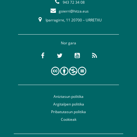
943 72 34 08
goierri@hitza.eus
Iparragirre, 11 20700 – URRETXU
Nor gara
Aniztasun politika
Argitalpen politika
Pribatutasun politika
Cookieak