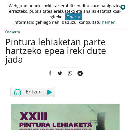
Webgune honek cookie-ak erabiltzen ditu zure nabigazioa
errazteko, publizitatea erakusteko eta analisi estatistikoak
egiteko.
Onartu
Informazio gehiago nahi baduzu, kontsultatu
hemen
.
Orokorra
Pintura lehiaketan parte
hartzeko epea ireki dute
jada