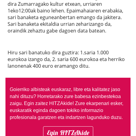
dira Zumarragako kultur etxean, urriaren
1eko12:00ak baino lehen. Epaimahaiaren erabakia,
sari banaketa eguneanbertan emango da jakitera.
Sari banaketa ekitaldia urrian zeharizango da,
oraindik zehaztu gabe dagoen data batean.
Hiru sari banatuko dira guztira: 1.saria 1.000
eurokoa izango da, 2. saria 600 eurokoa eta herriko
lanonenak 400 euro eramango ditu.
Goierriko albisteak euskaraz, libre eta kalitatez jaso
nahi dituzu?
Horretarako zure babesa ezinbestekoa
zaigu. Egin zaitez HITZAkide!
Zure ekarpenari esker,
euskaratik eginda dagoen tokiko informazio
profesionala garatzen eta indartzen lagunduko duzu.
Egin HITZAkide