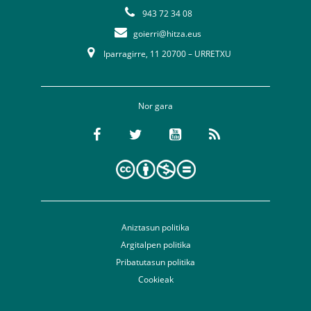
943 72 34 08
goierri@hitza.eus
Iparragirre, 11 20700 – URRETXU
Nor gara
Aniztasun politika
Argitalpen politika
Pribatutasun politika
Cookieak