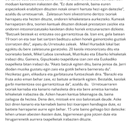
moduan kantatzen irakasten die. “Ez dute adimenik, baina euren
espeziekoek erabiltzen dituzten notak oinarri hartuta hezi egin daitezke”,
azaldu du urretxuarrak. Zaletasun honi silvestrismo deritzo: txoriak
harrapatu eta hezten dituzte, ondoren lehiaketetara aurkezteko. Kumeak
harrapatzen dira, txorien kantuak dituzten diskoak prestatzen zaizkie eta
ondoren intsonorizatutako kaioletan disko horiek entzunarazten dizkiete.
“Batzuek besteak ez entzutea oso garrantzitsua da. Izan ere, gela batean
19 txori on eta txar bat sartzen badituzu azken honek gainontzeko guztiak
izorratzen ditu”, aipatu du Urretxuko zaleak. Mikel Hurtadok lokal bat
egokitu du bere zaletasuna garatzeko. 20 kaiola intsonorizatu ditu eta
txorietako batek, Mikel Laboa izenekoak, Mutrikuko eta Eibarko lehiaketak
irabazi ditu. Gainera, Gipuzkoako txapelduna izan zen eta Euskadiko
txapelketa bitan irabazi du. “Akats batzuk egiten ditu, baina jenioa da. Jarri
diodan musika gustatu egin zaio eta goitik behera barneratu du”.
Heziketaz gain, elikadura eta garbitasuna funtsezkoak dira. “Barazki eta
fruta asko eman behar zaie, ez baitute ariketarik egiten. Bestalde, kaiolak
garbi mantentzea oso garrantzitsua da”, azaldu du. Urretxuarraren
txoriak karnaba eta kanario nahasketa dira eta bere ametsa karnaba
lehiaketak irabaztea da. Azken hauen kantua bikainagoa da, baina
zailagoa da heztea. Dena den, mistoak ere oso baloratuak daude. Aske
bizi diren kanario eta karnabek baino bizi itxaropen handiagoa dute, ez
baitiete harrapariei aurre egin behar. 15 urte baino gehiago bizi daitezke:
lehen urtean abesten ikasten dute, bigarrenean goia jotzen dute eta
hirugarrenetik aurrera txapelketak irabazten dituzte.