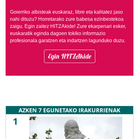
Goierriko albisteak euskaraz, libre eta kalitatez jaso
nahi dituzu?
Horretarako zure babesa ezinbestekoa
zaigu. Egin zaitez HITZAkide!
Zure ekarpenari esker,
euskaratik eginda dagoen tokiko informazio
profesionala garatzen eta indartzen lagunduko duzu.
Egin HITZAkide
AZKEN 7 EGUNETAKO IRAKURRIENAK
1