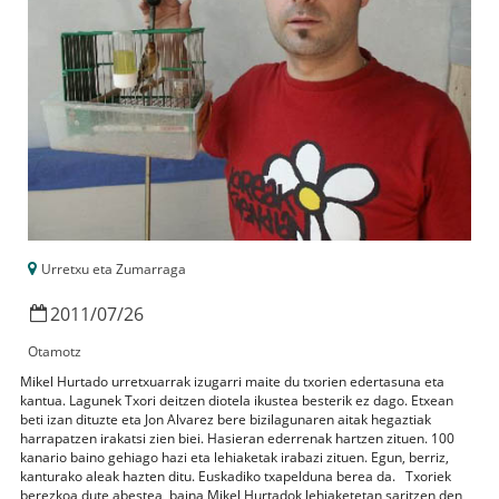
Urretxu eta Zumarraga
2011
/
07
/
26
Otamotz
Mikel Hurtado urretxuarrak izugarri maite du txorien edertasuna eta
kantua. Lagunek Txori deitzen diotela ikustea besterik ez dago. Etxean
beti izan dituzte eta Jon Alvarez bere bizilagunaren aitak hegaztiak
harrapatzen irakatsi zien biei. Hasieran ederrenak hartzen zituen. 100
kanario baino gehiago hazi eta lehiaketak irabazi zituen. Egun, berriz,
kanturako aleak hazten ditu. Euskadiko txapelduna berea da. Txoriek
berezkoa dute abestea, baina Mikel Hurtadok lehiaketetan saritzen den