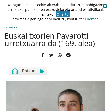
Webgune honek cookie-ak erabiltzen ditu zure nabigazioa
errazteko, publizitatea erakusteko eta analisi estatistikoak
egiteko.
Onartu
Informazio gehiago nahi baduzu, kontsultatu
hemen
.
Orokorra
Euskal txorien Pavarotti
urretxuarra da (169. alea)