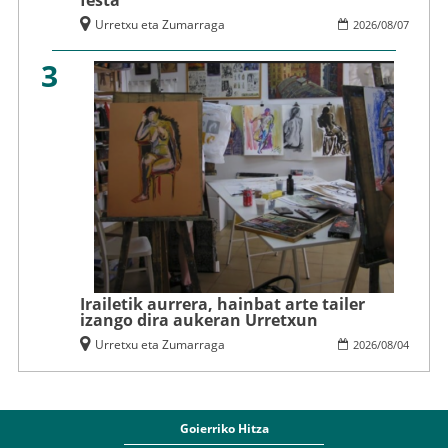
festa
Urretxu eta Zumarraga
2026
/
08
/
07
3
Irailetik aurrera, hainbat arte tailer
izango dira aukeran Urretxun
Urretxu eta Zumarraga
2026
/
08
/
04
Goierriko Hitza