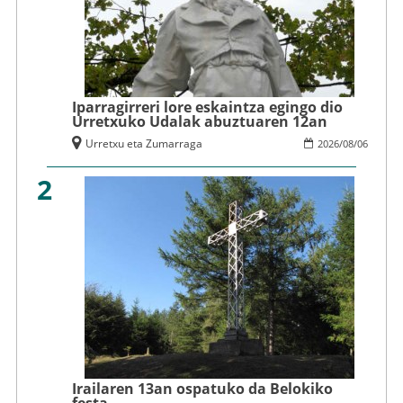
Iparragirreri lore eskaintza egingo dio
Urretxuko Udalak abuztuaren 12an
Urretxu eta Zumarraga
2026
/
08
/
06
2
Irailaren 13an ospatuko da Belokiko