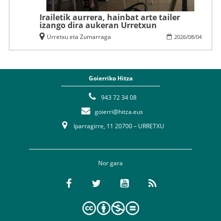
Irailetik aurrera, hainbat arte tailer
izango dira aukeran Urretxun
Urretxu eta Zumarraga
2026
/
08
/
04
Goierriko Hitza
943 72 34 08
goierri@hitza.eus
Iparragirre, 11 20700 – URRETXU
Nor gara