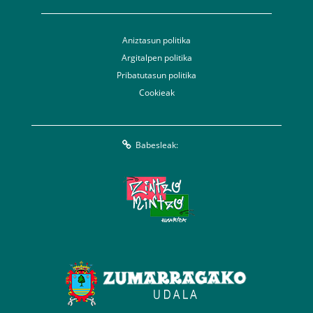
Aniztasun politika
Argitalpen politika
Pribatutasun politika
Cookieak
Babesleak: