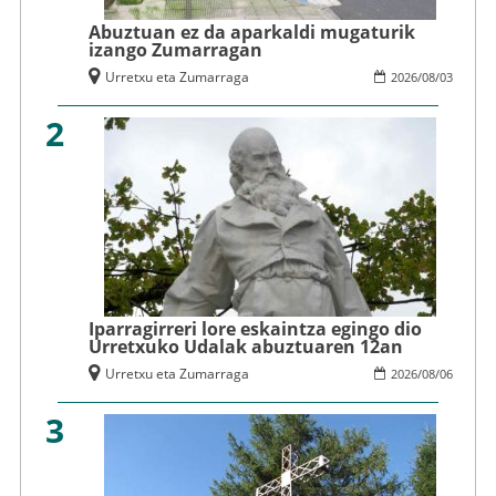
Abuztuan ez da aparkaldi mugaturik
izango Zumarragan
Urretxu eta Zumarraga
2026
/
08
/
03
2
Iparragirreri lore eskaintza egingo dio
Urretxuko Udalak abuztuaren 12an
Urretxu eta Zumarraga
2026
/
08
/
06
3