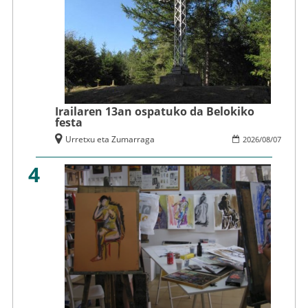
Irailaren 13an ospatuko da Belokiko
festa
Urretxu eta Zumarraga
2026
/
08
/
07
4