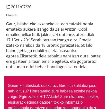
2011
/
07
/
26
Otamotz
Gaur, hilabeteko azkeneko astearteaizaki, odola
emateko aukera izango da Zelai Ariztin. Odol
emaileenelkartetik jakinarazi dutenez, ateraldiak
17:15etik 20:15erabitartean izango dira. Emaile
izateko nahikoa da 18 urtetik goraizatea, 50 kilo
baino gehiago edukitzea eta osasuntsu
egotea.Elkartetik, deia zabaldu nahi izan dute, batez
ere gazteen artean,emaile egiteko, eta gogorarazi
dute udan odol behar handiagoa izatendela.
Goierriko albisteak euskaraz, libre eta kalitatez jaso
nahi dituzu?
Horretarako zure babesa ezinbestekoa
zaigu. Egin zaitez HITZAkide!
Zure ekarpenari esker,
euskaratik eginda dagoen tokiko informazio
profesionala garatzen eta indartzen lagunduko duzu.