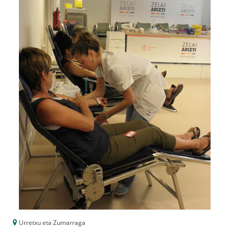
Urretxu eta Zumarraga