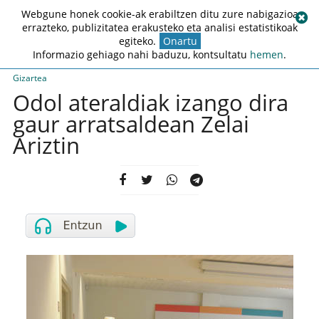
Webgune honek cookie-ak erabiltzen ditu zure nabigazioa
errazteko, publizitatea erakusteko eta analisi estatistikoak
egiteko.
Onartu
Informazio gehiago nahi baduzu, kontsultatu
hemen
.
Gizartea
Odol ateraldiak izango dira
gaur arratsaldean Zelai
Ariztin