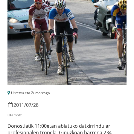
Urretxu eta Zumarraga
2011
/
07
/
28
Otamotz
Donostiatik 11:00etan abiatuko datxirrindulari
profesionalen tropela, Gipuzkoan barrena 234