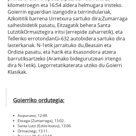
kilometroegin eta 16:54 aldera helmugara iristeko.
Goierrin eguerdian izangodira txirrindulariak,
Azkoititik barrena Urretxura sartuko dira;Zumarraga
saihesbidetik pasatu, Eitzagatik behera Santa
LutzitikOrmaiztegira iritsi (errepide zaharretik), eta
Telleriko errotondanGi-632 autobidera sartuko dira
lasterkariak. N-1etik jarraituko du,Beasain eta
Ordizia pasatu, eta harik eta Itsasondora atzera
barrutiksartzeko (Aramako bidegurutzean irtengo
dira N-1etik). Legorretatikaterata utziko du Goierri
Klasikak.
Goierriko ordutegia:
Aizpurutxo, 12:49.
Eitzaga (Zumarraga), 13:02.
Santa Lutzi (Ezkio-Itsaso), 13:06.
Ormaiztegi, 13:11.