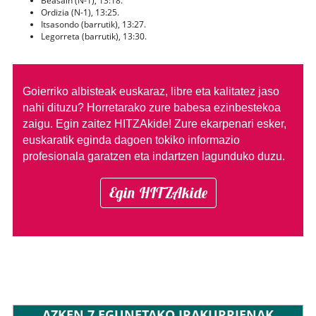
Beasain (N-1), 13:18.
Ordizia (N-1), 13:25.
Itsasondo (barrutik), 13:27.
Legorreta (barrutik), 13:30.
Goierriko albisteak euskaraz, libre eta kalitatez jaso
nahi dituzu?
Horretarako zure babesa ezinbestekoa
zaigu. Egin zaitez HITZAkide!
Zure ekarpenari esker,
euskaratik eginda dagoen tokiko informazio
profesionala garatzen eta indartzen lagunduko duzu.
Egin HITZAkide
AZKEN 7 EGUNETAKO IRAKURRIENAK