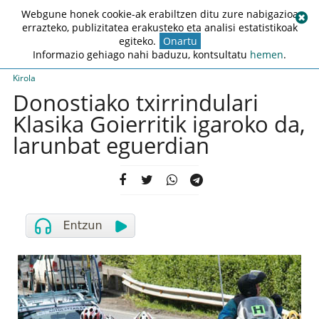
Webgune honek cookie-ak erabiltzen ditu zure nabigazioa
errazteko, publizitatea erakusteko eta analisi estatistikoak
egiteko.
Onartu
Informazio gehiago nahi baduzu, kontsultatu
hemen
.
Kirola
Donostiako txirrindulari
Klasika Goierritik igaroko da,
larunbat eguerdian