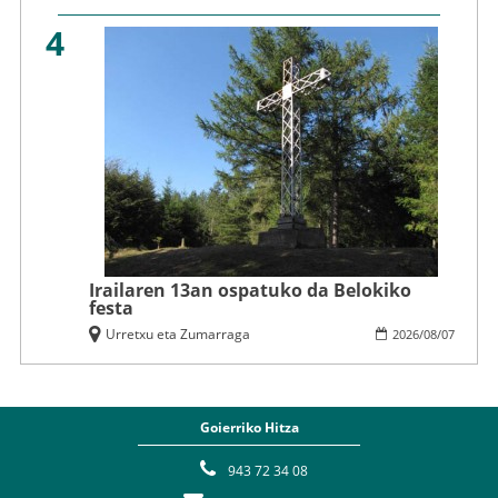
4
Irailaren 13an ospatuko da Belokiko
festa
Urretxu eta Zumarraga
2026
/
08
/
07
Goierriko Hitza
943 72 34 08