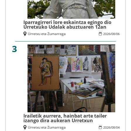
Iparragirreri lore eskaintza egingo dio
Urretxuko Udalak abuztuaren 12an
Urretxu eta Zumarraga
2026
/
08
/
06
3
Irailetik aurrera, hainbat arte tailer
izango dira aukeran Urretxun
Urretxu eta Zumarraga
2026
/
08
/
04