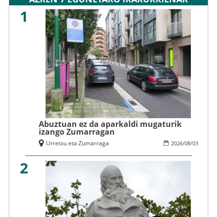
1
Abuztuan ez da aparkaldi mugaturik
izango Zumarragan
Urretxu eta Zumarraga
2026
/
08
/
03
2