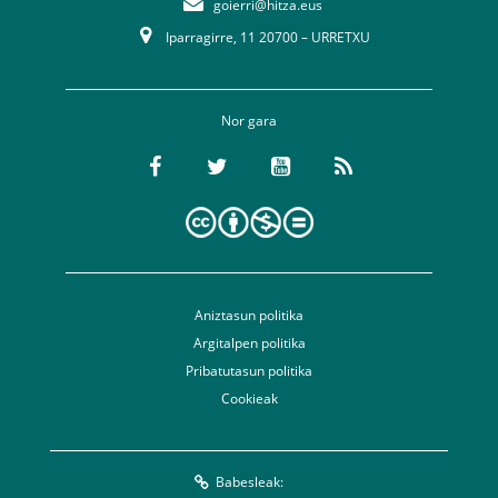
goierri@hitza.eus
Iparragirre, 11 20700 – URRETXU
Nor gara
Aniztasun politika
Argitalpen politika
Pribatutasun politika
Cookieak
Babesleak: