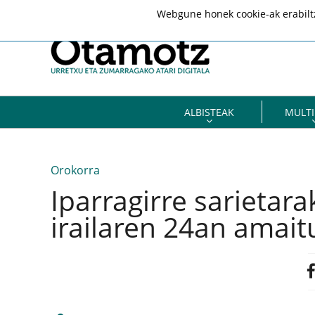
Webgune honek cookie-ak erabiltze
ALBISTEAK
MULTI
Orokorra
Iparragirre sarietar
irailaren 24an amait