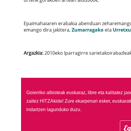
urtetik gorakoen artean aldiz600€.
Epaimahaiaren erabakia abenduan zeharemango da
emango dira jakitera,
Zumarragako
eta
Urretx
Argazkia:
2010eko Iparragirre sarietakoirabazleak, 
Goierriko albisteak euskaraz, libre eta kalitatez ja
zaitez HITZAkide!
Zure ekarpenari esker, euskarat
indartzen lagunduko duzu.
Eg