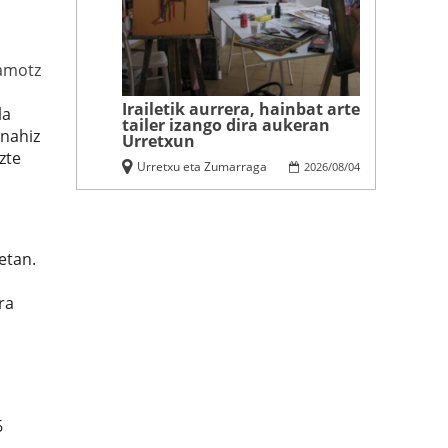
amotz
Irailetik aurrera, hainbat arte
la
tailer izango dira aukeran
 nahiz
Urretxun
zte
Urretxu eta Zumarraga
2026
/
08
/
04
etan.
ra
6