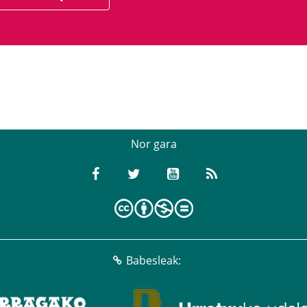
Nor gara
Babesleak: