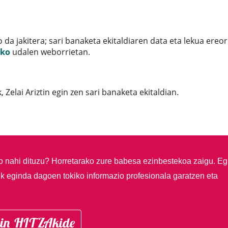
 jakitera; sari banaketa ekitaldiaren data eta lekua ereo
uko
udalen weborrietan.
Zelai Ariztin egin zen sari banaketa ekitaldian.
so nahi dituzu?
Horretarako zure babesa ezinbestekoa zaigu. Eg
ik eginda dagoen tokiko informazio profesionala garatzen eta
in HITZAkide