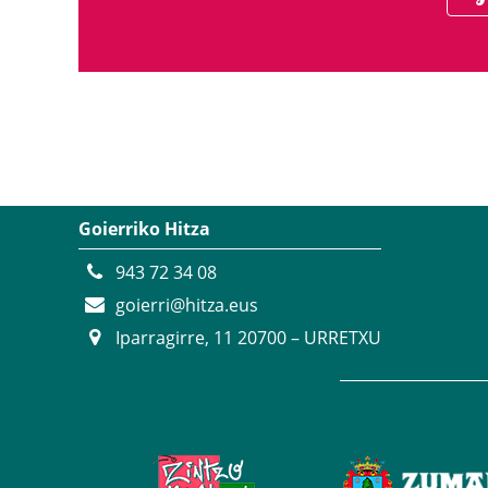
Goierriko Hitza
943 72 34 08
goierri@hitza.eus
Iparragirre, 11 20700 – URRETXU