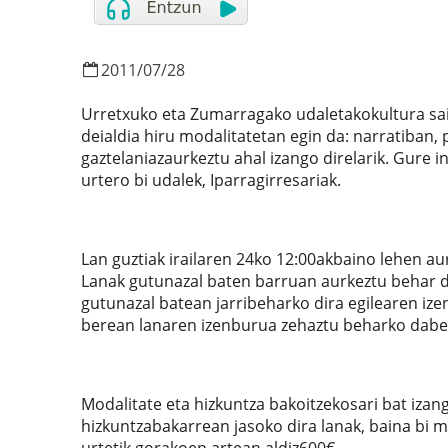
2011
/
07
/
28
Urretxuko eta Zumarragako udaletakokultura saile
deialdia hiru modalitatetan egin da: narratiban,
gaztelaniazaurkeztu ahal izango direlarik. Gure
urtero bi udalek, Iparragirresariak.
Lan guztiak irailaren 24ko 12:00akbaino lehen a
Lanak gutunazal baten barruan aurkeztu behar dir
gutunazal batean jarribeharko dira egilearen ize
berean lanaren izenburua zehaztu beharko dabe
Modalitate eta hizkuntza bakoitzekosari bat iza
hizkuntzabakarrean jasoko dira lanak, baina bi m