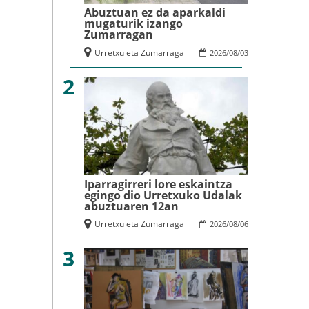
Abuztuan ez da aparkaldi
mugaturik izango
Zumarragan
Urretxu eta Zumarraga
2026
/
08
/
03
2
Iparragirreri lore eskaintza
egingo dio Urretxuko Udalak
abuztuaren 12an
Urretxu eta Zumarraga
2026
/
08
/
06
3