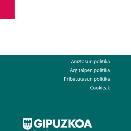
Aniztasun politika
Argitalpen politika
Pribatutasun politika
Cookieak