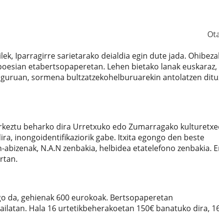
Ot
k, Iparragirre sarietarako deialdia egin dute jada. Ohibeza
 poesian etabertsopaperetan. Lehen bietako lanak euskaraz,
 inguruan, sormena bultzatzekohelburuarekin antolatzen ditu
urkeztu beharko dira Urretxuko edo Zumarragako kulturetxe
a, inongoidentifikaziorik gabe. Itxita egongo den beste
n-abizenak, N.A.N zenbakia, helbidea etatelefono zenbakia. E
rtan.
ngo da, gehienak 600 eurokoak. Bertsopaperetan
ailatan. Hala 16 urtetikbeherakoetan 150€ banatuko dira, 1