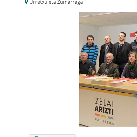
Urretxu eta Zumarraga