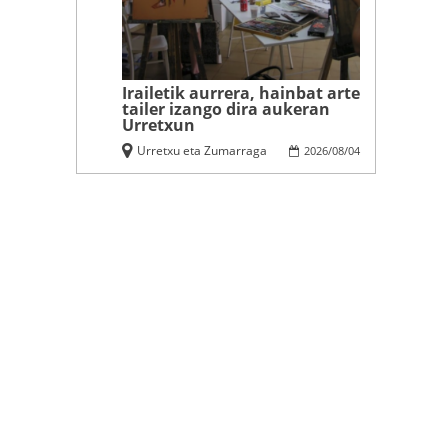
Irailetik aurrera, hainbat arte
tailer izango dira aukeran
Urretxun
Urretxu eta Zumarraga
2026
/
08
/
04