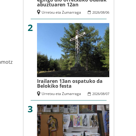
abuztuaren 12an
Urretxu eta Zumarraga
2026
/
08
/
06
2
amotz
Irailaren 13an ospatuko da
Belokiko festa
Urretxu eta Zumarraga
2026
/
08
/
07
3