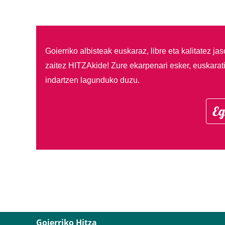
Goierriko albisteak euskaraz, libre eta kalitatez ja
zaitez HITZAkide!
Zure ekarpenari esker, euskarat
indartzen lagunduko duzu.
Eg
Goierriko Hitza