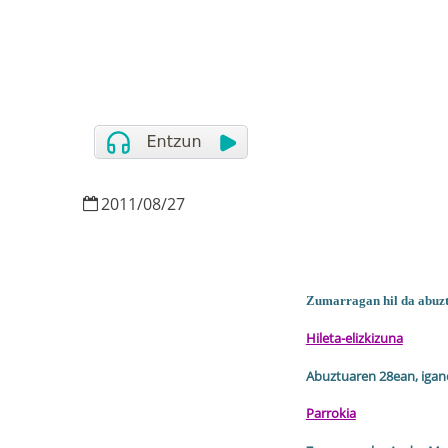
2011
/
08
/
27
Zumarragan hil da abuzt
Hileta-elizkizuna
Abuztuaren 28ean, igan
Parrokia