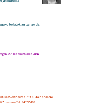
i Jasokundea
gako beilatokian izango da.
ragan, 2011ko abuztuaren 28an
ATORIOA Artiz auzoa, 29 (FORDen ondoan)
0 Zumarraga Tel.: 943725198