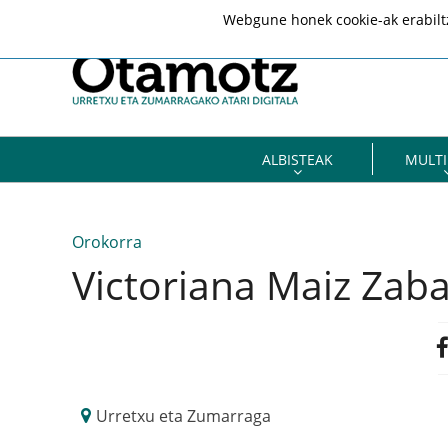
Webgune honek cookie-ak erabiltze
ALBISTEAK
MULTI
Orokorra
Victoriana Maiz Zaba
Urretxu eta Zumarraga