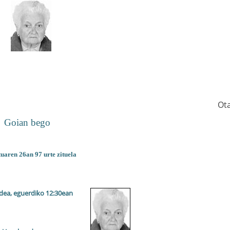
Ot
Goian bego
uaren 26an 97 urte zituela
dea, eguerdiko 12:30ean