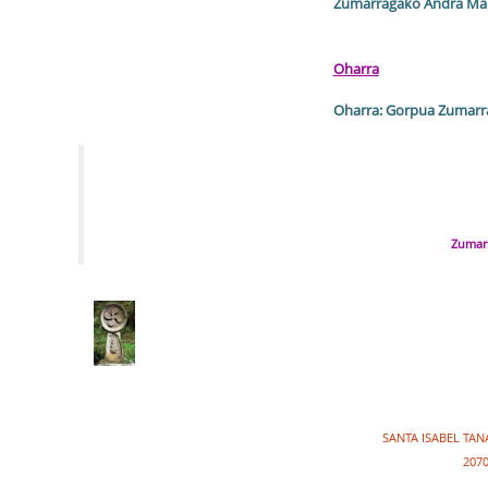
Zumarragako Andra Mar
Oharra
Oharra: Gorpua Zumarra
Zumar
SANTA ISABEL TAN
2070