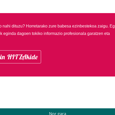
so nahi dituzu?
Horretarako zure babesa ezinbestekoa zaigu. Eg
ik eginda dagoen tokiko informazio profesionala garatzen eta
in HITZAkide
Nor gara