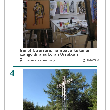
Irailetik aurrera, hainbat arte tailer
izango dira aukeran Urretxun
Urretxu eta Zumarraga
2026
/
08
/
04
4