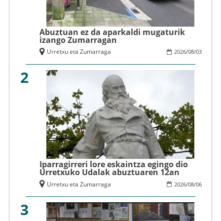
Abuztuan ez da aparkaldi mugaturik
izango Zumarragan
Urretxu eta Zumarraga
2026
/
08
/
03
2
Iparragirreri lore eskaintza egingo dio
Urretxuko Udalak abuztuaren 12an
Urretxu eta Zumarraga
2026
/
08
/
06
3