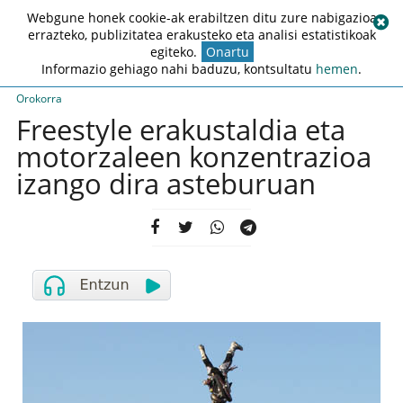
Webgune honek cookie-ak erabiltzen ditu zure nabigazioa
errazteko, publizitatea erakusteko eta analisi estatistikoak
egiteko.
Onartu
Informazio gehiago nahi baduzu, kontsultatu
hemen
.
Orokorra
Freestyle erakustaldia eta
motorzaleen konzentrazioa
izango dira asteburuan