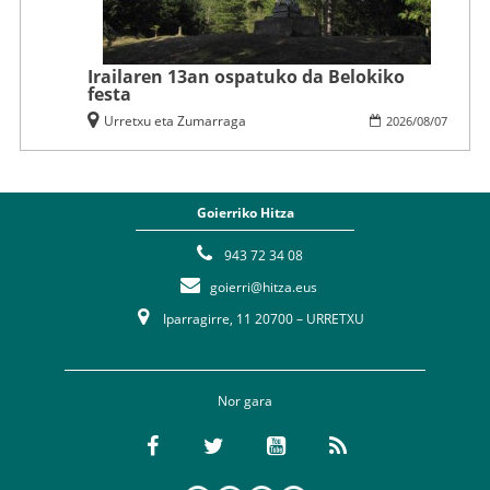
Irailaren 13an ospatuko da Belokiko
festa
Urretxu eta Zumarraga
2026
/
08
/
07
Goierriko Hitza
943 72 34 08
goierri@hitza.eus
Iparragirre, 11 20700 – URRETXU
Nor gara