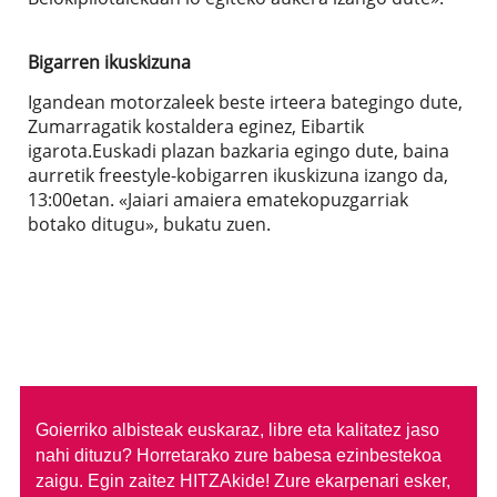
Bigarren ikuskizuna
Igandean motorzaleek beste irteera bategingo dute,
Zumarragatik kostaldera eginez, Eibartik
igarota.Euskadi plazan bazkaria egingo dute, baina
aurretik freestyle-kobigarren ikuskizuna izango da,
13:00etan. «Jaiari amaiera ematekopuzgarriak
botako ditugu», bukatu zuen.
Goierriko albisteak euskaraz, libre eta kalitatez jaso
nahi dituzu?
Horretarako zure babesa ezinbestekoa
zaigu. Egin zaitez HITZAkide!
Zure ekarpenari esker,