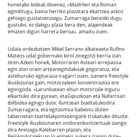
honetako kideak dioenez, «Madrilen eta Roman
eginditugu, baina herriko plazatara ekartzea askoz
gehiago gustatzenzaigu. Zumarraga bereziki dugu
gustuko, ez dakigu plaza bera den, alajendeak
ematen digun harrera beroa», amaitu zuen.
Udala ordezkatzen Mikel Serrano alkateaeta Rufino
Mateos udal gobernuko kirol zinegotzi berria izan
ziren.Azken honek, Motorraren Asteari errepasoa
egin zion orain arteanegindakoak gogoratuz, eta
asteburuko egitaraua iragarri zuen, izanere freestyle
ikuskizunaz gain, motorzaleen konzentrazioa ere
egongoda. «Larunbatean ehun motorzale inguru
elkartuko dira gurean, etaGipuzkoan eta Nafarroan
ibilbidea egingo dute. Iluntzean bueltatukodira
Zumarragara, eta egitasmoa babestu duten
tabernetan txartelakpintxoengatik trukatuko dituzte.
Freestyle ikuskizunaren ondorenkontzertuak izango
dira Areizaga-Kalebarren plazan, eta
Belokipilotalekuan lo egiteko aukera izango dute».