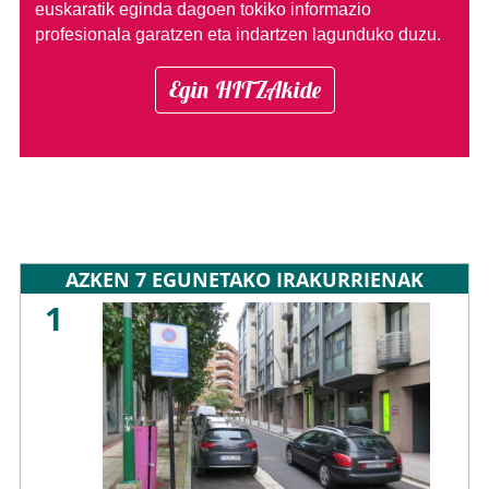
euskaratik eginda dagoen tokiko informazio
profesionala garatzen eta indartzen lagunduko duzu.
Egin HITZAkide
AZKEN 7 EGUNETAKO IRAKURRIENAK
1