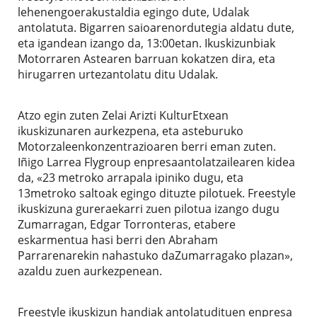
lehenengoerakustaldia egingo dute, Udalak
antolatuta. Bigarren saioarenordutegia aldatu dute,
eta igandean izango da, 13:00etan. Ikuskizunbiak
Motorraren Astearen barruan kokatzen dira, eta
hirugarren urtezantolatu ditu Udalak.
Atzo egin zuten Zelai Arizti KulturEtxean
ikuskizunaren aurkezpena, eta asteburuko
Motorzaleenkonzentrazioaren berri eman zuten.
Iñigo Larrea Flygroup enpresaantolatzailearen kidea
da, «23 metroko arrapala ipiniko dugu, eta
13metroko saltoak egingo dituzte pilotuek. Freestyle
ikuskizuna gureraekarri zuen pilotua izango dugu
Zumarragan, Edgar Torronteras, etabere
eskarmentua hasi berri den Abraham
Parrarenarekin nahastuko daZumarragako plazan»,
azaldu zuen aurkezpenean.
Freestyle ikuskizun handiak antolatudituen enpresa