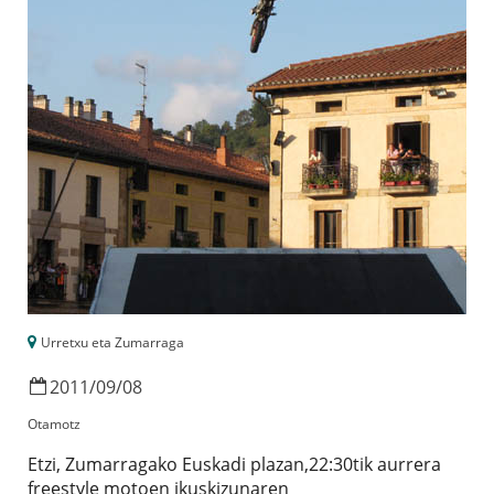
Urretxu eta Zumarraga
2011
/
09
/
08
Otamotz
Etzi, Zumarragako Euskadi plazan,22:30tik aurrera
freestyle motoen ikuskizunaren