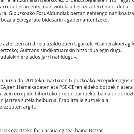
ari erantzun ahal izateko; ez, ordea,Etxegaraten. Horregatik
rrera berari eutsi nahi ziotela adierazi zuten.Orain, dena
ura. Gipuzkoako ForuAldundiak bertan gehiengo nahikoa iz
e bezala Etxegarate bidesaririk gabemantentzeko.
e aztertzen ari direla azaldu zuen Ugartek. «Gainerakoeragil
tertzeko; Guitrans sindikatuarekin hitzordua egin dugu
udalekin ere ados jarri nahidugu».
rren auzia da. 2010eko martxoan Gipuzkoako errepidenagusie
. EAJren,Hamaikabaten eta PSE-EEren aldeko botoekin atera
 zein errepide bihurtuko zirenordainpeko, baina ondoriozt
jartzea zutela helburua. Erabiltzaile guztiek ala
 ez zuten argitu.
iak ezartzeko foru araua egitea, baina Batzar