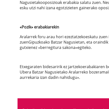
Nagusietakooposizioak erabakia salatu zuen. Neu
esku utzi nahi izana egotzizieten gainerako oposiz
«Pozik» erabakiarekin
Aralarrek foru arau hori ezeztatzekoeskatu zue
zuenGipuzkoako Batzar Nagusietan, eta oraindik
gutxienez «berregitura sakona»egiteko.
Etxegaraten bidesaririk ez jartzekoerabakiaren b
Ubera Batzar Nagusietako Aralarreko bozeramail
aurrekaria izan dadin nahidugu».