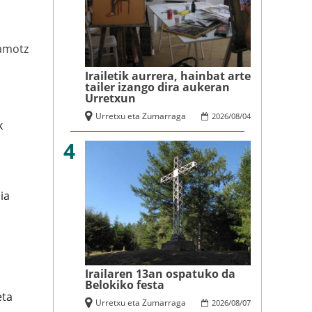
amotz
Irailetik aurrera, hainbat arte
tailer izango dira aukeran
Urretxun
Urretxu eta Zumarraga
2026
/
08
/
04
k
4
ia
Irailaren 13an ospatuko da
Belokiko festa
eta
Urretxu eta Zumarraga
2026
/
08
/
07