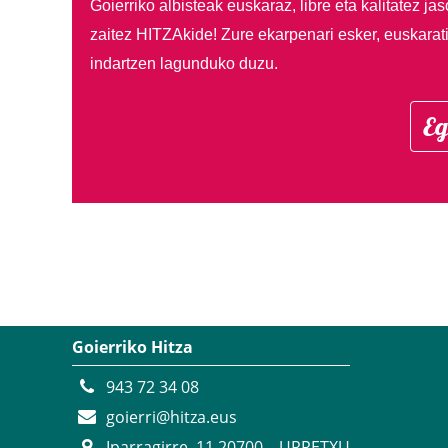
Goierriko albisteak euskaraz, libre eta kalitatez ja
zaitez HITZAkide!
Zure ekarpenari esker, euskarat
indartzen lagunduko duzu.
Eg
Goierriko Hitza
943 72 34 08
goierri@hitza.eus
Iparragirre, 11 20700 – URRETXU