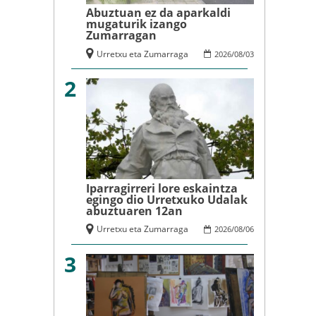
Abuztuan ez da aparkaldi
mugaturik izango
Zumarragan
Urretxu eta Zumarraga
2026
/
08
/
03
2
Iparragirreri lore eskaintza
egingo dio Urretxuko Udalak
abuztuaren 12an
Urretxu eta Zumarraga
2026
/
08
/
06
3