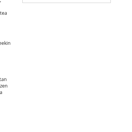
,
atea
eekin
tan
 zen
a