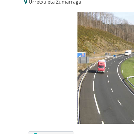
Urretxu eta Zumarraga