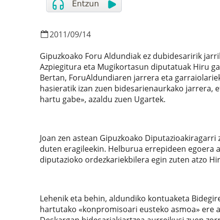
2011
/
09
/
14
Gipuzkoako Foru Aldundiak ez dubidesaririk jarri
Azpiegitura eta Mugikortasun diputatuak Hiru ga
Bertan, ForuAldundiaren jarrera eta garraiolarie
hasieratik izan zuen bidesarienaurkako jarrera, e
hartu gabe», azaldu zuen Ugartek.
Joan zen astean Gipuzkoako Diputazioakiragarri z
duten eragileekin. Helburua errepideen egoera azt
diputazioko ordezkariekbilera egin zuten atzo Hi
Lehenik eta behin, aldundiko kontuaketa Bidegir
hartutako «konpromisoari eusteko asmoa» ere a