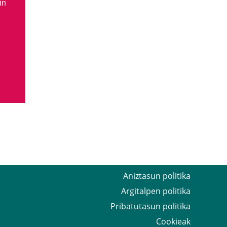
in
Aniztasun politika
Argitalpen politika
Pribatutasun politika
Cookieak