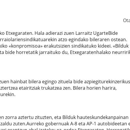
Ot
ko Etxegaraten. Hala adierazi zuen Larraitz UgarteBide
rraiolariensindikatuarekin atzo egindako bileraren ostean.
kiko «konpromisoa» erakutsizien sindikatuko kideei. «Bilduk
ta bide horretatik jarraituko du, Etxegaratenhalako neurriri
uen hainbat bilera egingo zituela bide azpiegiturekinzerikus
ertzea etairitziak trukatzea zen. Bilera horien harira,
rurekin.
en zorra aztertu zituzten, eta Bilduk hauteskundekanpainan
zaldu zuten.Aurreko gobernuak A-8 eta AP-1 autobideetan 