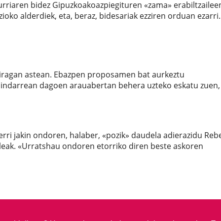
rriaren bidez Gipuzkoakoazpiegituren «zama» erabiltzailee
ioko alderdiek, eta, beraz, bidesariak ezziren orduan ezarri.
n iragan astean. Ebazpen proposamen bat aurkeztu
 indarrean dagoen arauabertan behera uzteko eskatu zuen,
erri jakin ondoren, halaber, «pozik» daudela adierazidu Reb
eak. «Urratshau ondoren etorriko diren beste askoren