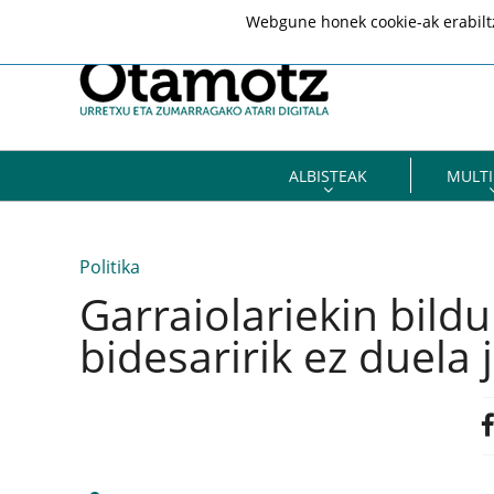
Webgune honek cookie-ak erabiltze
ALBISTEAK
MULTI
Politika
Garraiolariekin bild
bidesaririk ez duela 