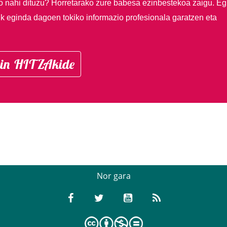
so nahi dituzu?
Horretarako zure babesa ezinbestekoa zaigu. Eg
ik eginda dagoen tokiko informazio profesionala garatzen eta
in HITZAkide
Nor gara