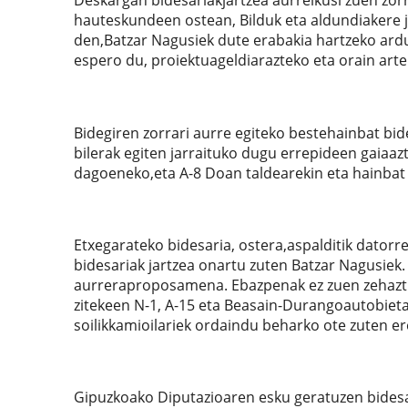
Deskargan bidesariakjartzea aurreikusi zuen zorr
hauteskundeen ostean, Bilduk eta aldundiakere ja
den,Batzar Nagusiek dute erabakia hartzeko ard
espero du, proiektuageldiarazteko eta orain art
Bidegiren zorrari aurre egiteko bestehainbat bid
bilerak egiten jarraituko dugu errepideen gaiaaz
dagoeneko,eta A-8 Doan taldearekin eta hainbat 
Etxegarateko bidesaria, ostera,aspalditik dato
bidesariak jartzea onartu zuten Batzar Nagusiek
aurreraproposamena. Ebazpenak ez zuen zehaztu
zitekeen N-1, A-15 eta Beasain-Durangoautobietan 
soilikkamioilariek ordaindu beharko ote zuten ere
Gipuzkoako Diputazioaren esku geratuzen bidesar