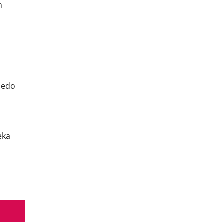
n
 edo
eka