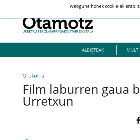
Webgune honek cookie-ak erabiltze
ALBISTEAK
MULTI
Orokorra
Film laburren gaua 
Urretxun