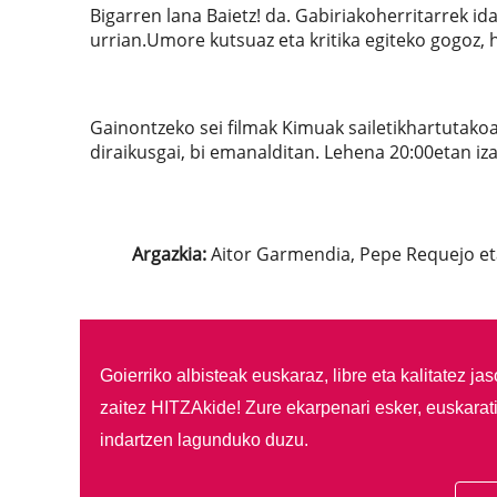
Bigarren lana Baietz! da. Gabiriakoherritarrek i
urrian.Umore kutsuaz eta kritika egiteko gogoz, 
Gainontzeko sei filmak Kimuak sailetikhartutakoa
diraikusgai, bi emanalditan. Lehena 20:00etan iz
Argazkia:
Aitor Garmendia, Pepe Requejo eta
Goierriko albisteak euskaraz, libre eta kalitatez ja
zaitez HITZAkide!
Zure ekarpenari esker, euskarat
indartzen lagunduko duzu.