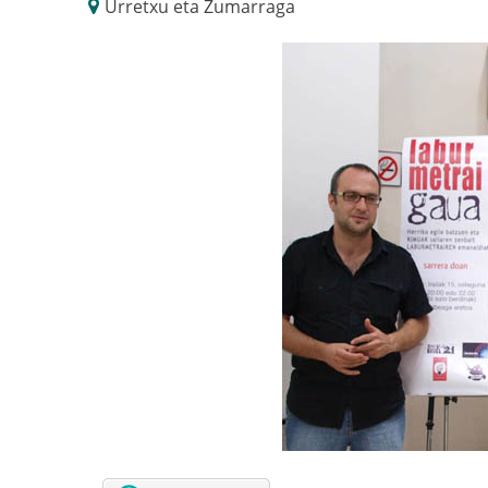
Urretxu eta Zumarraga