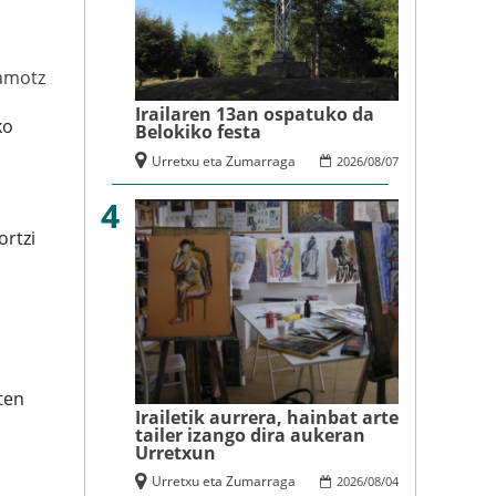
amotz
Irailaren 13an ospatuko da
ko
Belokiko festa
Urretxu eta Zumarraga
2026
/
08
/
07
4
ortzi
ten
Irailetik aurrera, hainbat arte
tailer izango dira aukeran
Urretxun
Urretxu eta Zumarraga
2026
/
08
/
04