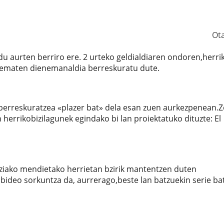
Ot
du aurten berriro ere. 2 urteko geldialdiaren ondoren,herri
a ematen dienemanaldia berreskuratu dute.
erreskuratzea «plazer bat» dela esan zuen aurkezpenean.Z
herrikobizilagunek egindako bi lan proiektatuko dituzte: El
ziako mendietako herrietan bzirik mantentzen duten
bideo sorkuntza da, aurrerago,beste lan batzuekin serie ba