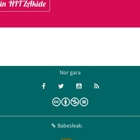
in HITZAkide
Nor gara
Babesleak: