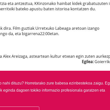
datzia eta antzeztua, KKinzonako hainbat kidek grabatuzuten 
herritxiki bateko apustu baten istorioa kontatzen du.
k dira. Film guztiak Urretxuko Labeaga aretoan izango
ango da, eta bigarrena22:00etan.
 Alex Areizaga, asteartean kultur etxean egin zuten aurke
Egilea:
Goierrik
so nahi dituzu?
Horretarako zure babesa ezinbestekoa zaigu. Eg
ik eginda dagoen tokiko informazio profesionala garatzen eta