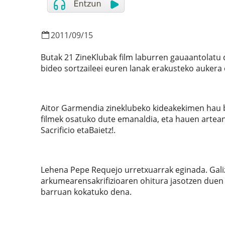
2011
/
09
/
15
Butak 21 ZineKlubak film laburren gauaantolatu 
bideo sortzaileei euren lanak erakusteko auker
Aitor Garmendia zineklubeko kideakekimen hau b
filmek osatuko dute emanaldia, eta hauen artean 
Sacrificio etaBaietz!.
Lehena Pepe Requejo urretxuarrak eginada. Gali
arkumearensakrifizioaren ohitura jasotzen duen 
barruan kokatuko dena.