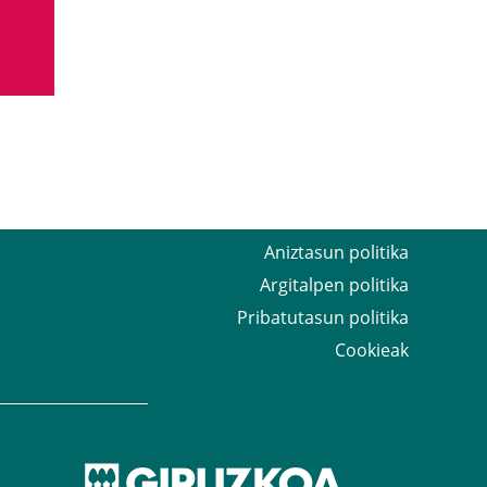
Aniztasun politika
Argitalpen politika
Pribatutasun politika
Cookieak