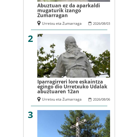
Abuztuan ez da aparkaldi
mugaturik izango
Zumarragan
Urretxu eta Zumarraga
2026
/
08
/
03
2
Iparragirreri lore eskaintza
egingo dio Urretxuko Udalak
abuztuaren 12an
Urretxu eta Zumarraga
2026
/
08
/
06
3