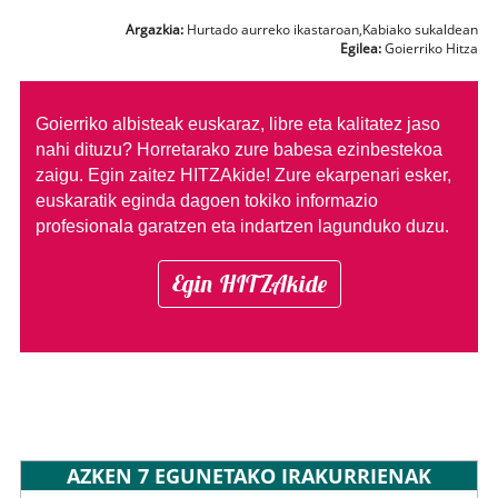
Argazkia:
Hurtado aurreko ikastaroan,Kabiako sukaldean
Egilea:
Goierriko Hitza
Goierriko albisteak euskaraz, libre eta kalitatez jaso
nahi dituzu?
Horretarako zure babesa ezinbestekoa
zaigu. Egin zaitez HITZAkide!
Zure ekarpenari esker,
euskaratik eginda dagoen tokiko informazio
profesionala garatzen eta indartzen lagunduko duzu.
Egin HITZAkide
AZKEN 7 EGUNETAKO IRAKURRIENAK