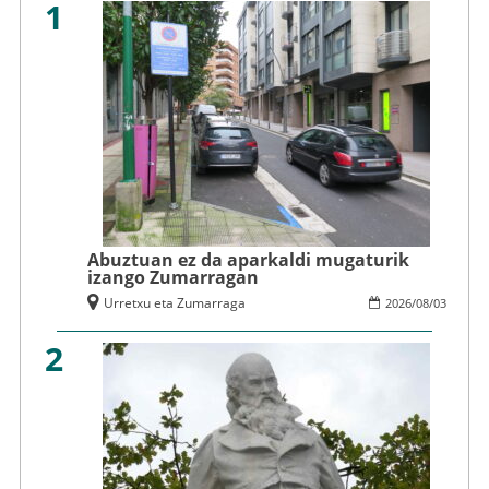
1
Abuztuan ez da aparkaldi mugaturik
izango Zumarragan
Urretxu eta Zumarraga
2026
/
08
/
03
2