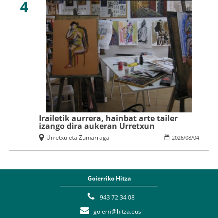
4
Irailetik aurrera, hainbat arte tailer
izango dira aukeran Urretxun
Urretxu eta Zumarraga
2026
/
08
/
04
Goierriko Hitza
943 72 34 08
goierri@hitza.eus