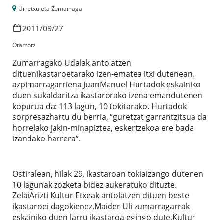
Urretxu eta Zumarraga
2011
/
09
/
27
Otamotz
Zumarragako Udalak antolatzen
dituenikastaroetarako izen-ematea itxi dutenean,
azpimarragarriena JuanManuel Hurtadok eskainiko
duen sukaldaritza ikastarorako izena emandutenen
kopurua da: 113 lagun, 10 tokitarako. Hurtadok
sorpresazhartu du berria, “guretzat garrantzitsua da
horrelako jakin-minapiztea, eskertzekoa ere bada
izandako harrera”.
Ostiralean, hilak 29, ikastaroan tokiaizango dutenen
10 lagunak zozketa bidez aukeratuko dituzte.
ZelaiArizti Kultur Etxeak antolatzen dituen beste
ikastaroei dagokienez,Maider Uli zumarragarrak
eskainiko duen larru ikastaroa egingo dute,Kultur