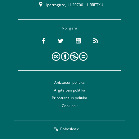
Iparragirre, 11 20700 – URRETXU
Nor gara
Aniztasun politika
Argitalpen politika
Pribatutasun politika
Cookieak
Babesleak: