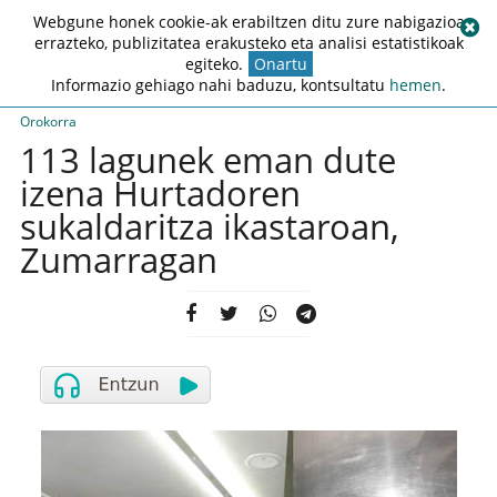
Webgune honek cookie-ak erabiltzen ditu zure nabigazioa
errazteko, publizitatea erakusteko eta analisi estatistikoak
egiteko.
Onartu
Informazio gehiago nahi baduzu, kontsultatu
hemen
.
Orokorra
113 lagunek eman dute
izena Hurtadoren
sukaldaritza ikastaroan,
Zumarragan