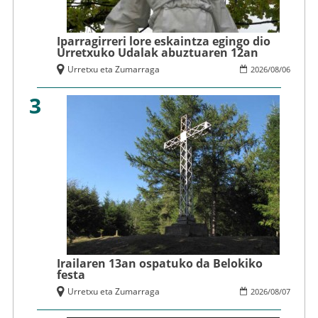
Iparragirreri lore eskaintza egingo dio
Urretxuko Udalak abuztuaren 12an
Urretxu eta Zumarraga
2026
/
08
/
06
3
Irailaren 13an ospatuko da Belokiko
festa
Urretxu eta Zumarraga
2026
/
08
/
07