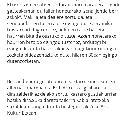
Etxeko izen-emateen arduradunaren arabera, “jende
gazteakeman du tailer honetarako izena, jende berri
askok”. Makillajetaldea ere sortu da, eta
sendabelarren tailerra ere egingo dute.Zeramika
ikastaroari dagokionez, helduen talde bat eta
haurren bitalde osatuko dituzte. Azken honetarako,
haurren bi talde egingodituztenez, ordutegi bi
izango dira, eta haur bakoitzari dagokionordutegia
zozketa bidez zehaztuko dute, hilaren 30ean egingo
dutenzozketan.
Bertan behera geratu diren ikastaroakmedikuntza
alternatiboarena eta Erdi Aroko kaligrafiarena
dira,talderik ez delako sortu. Ikastaro guztiak urrian
hasiko dira.Sukaldaritza tailerra Kabia jatetxeko
sukaldean izango da, eta besteguztiak Zelai Arizti
Kultur Etxean.